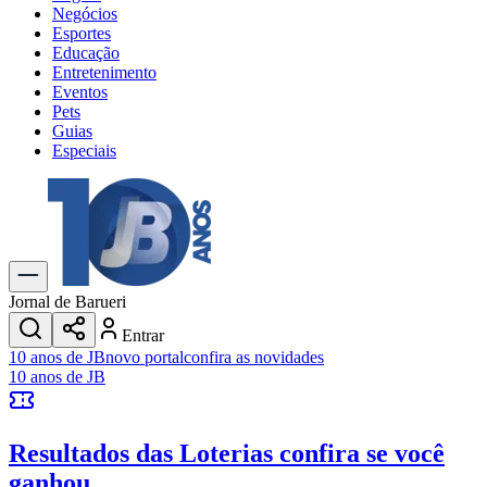
Negócios
Esportes
Educação
Entretenimento
Eventos
Pets
Guias
Especiais
Explore Tudo
Últimas Notícias
Previsão do Tempo
Trânsito e Rotas
Dia a Dia & Lazer
Jornal de Barueri
Transportes
Entrar
Gastronomia
10 anos de JB
novo portal
confira as novidades
Cinema & Shows
10 anos de JB
Jogos
Novo
Para Sua Empresa
Resultados das Loterias
confira se você
Anuncie no Portal
Cadastrar Empresa
ganhou