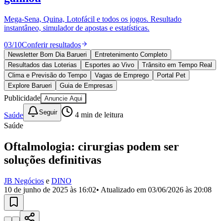
Divulgar Vagas
Novo
Publicidade Legal
Mega-Sena, Quina, Lotofácil e todos os jogos. Resultado
instantâneo, simulador de apostas e estatísticas.
Política
Eleições
03
/
10
Conferir resultados
Esportes
Saúde
Newsletter Bom Dia Barueri
Entretenimento Completo
Segurança
Resultados das Loterias
Esportes ao Vivo
Trânsito em Tempo Real
Cultura
Clima e Previsão do Tempo
Vagas de Emprego
Portal Pet
Meio Ambiente
Explore Barueri
Guia de Empresas
Obras
Publicidade
Anuncie Aqui
Educação
Seguir
Saúde
4
min de leitura
Bairros de Barueri
Saúde
Selecione sua região
Para notícias da sua região
Oftalmologia: cirurgias podem ser
soluções definitivas
Aldeia
Aldeia da Serra
Aldeia de Barueri
Alphaville
Bairro
Jubran
Belval
Bethaville
Boa
Vista
Califórnia
Carapicuíba
Centro
Chácaras Marco
Cidades da
JB Negócios
e
DINO
Região
Cotia
Cruz Preta
Engenho Novo
Fazenda
10 de junho de 2025 às 16:02
• Atualizado em
03/06/2026 às 20:08
Militar
Itapevi
Jandira
Jardim Audir
Jardim Belval
Jardim
Califórnia
Jardim dos Altos
Jardim dos Camargos
Jardim
Esperança
Jardim Graziela
Jardim Iracema
Jardim Itaquiti
Jardim