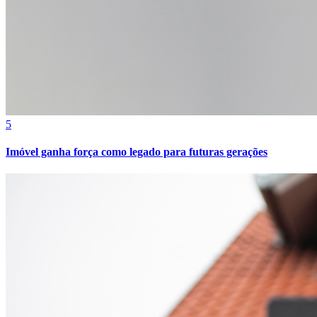
5
Imóvel ganha força como legado para futuras gerações
Vitória