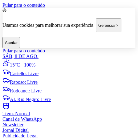
Pular para o conteúdo
Usamos cookies para melhorar sua experiência.
Gerenciar
Aceitar
Pular para o conteúdo
SÁB, 8 DE AGO.
15°C
· 100%
Castello
:
Livre
Raposo
:
Livre
Rodoanel
:
Livre
Al. Rio Negro
:
Livre
Trem:
Normal
Canal de WhatsApp
Newsletter
Jornal Digital
Publicidade Legal