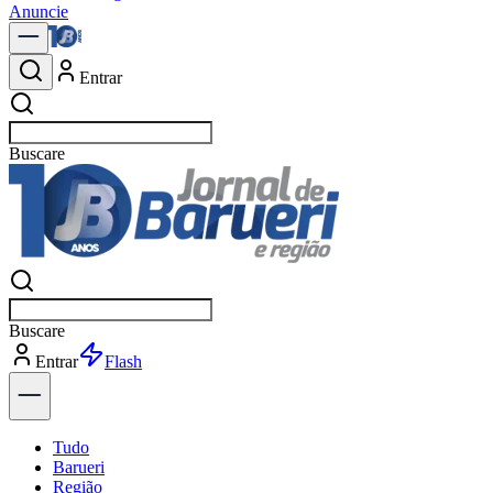
Anuncie
Entrar
Buscar
not
Buscar
not
Entrar
Explorar
Tudo
Barueri
Região