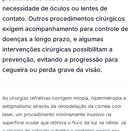
NBA
necessidade de óculos ou lentes de
NFL
Fórmula 1
contato. Outros procedimentos cirúrgicos
UFC
Tênis (ATP)
exigem acompanhamento para controle de
MLB
NHL
doenças a longo prazo, e algumas
Atletismo
Vôlei
intervenções cirúrgicas possibilitam a
NBB
prevenção, evitando a progressão para
Competições de Futebol
cegueira ou perda grave da visão.
Brasileirão Série A
Brasileirão Série B
Paulistão
Copa do Brasil
Libertadores
Sul-Americana
As cirurgias refrativas corrigem miopia, hipermetropia e
Copa América
astigmatismo através da remodelação da córnea com
Champions League
Premier League
laser, um procedimento minimamente invasivo na
La Liga
superfície ocular que otimiza o foco da luz na retina. Já
Bundesliga
Mundial 2026
a cirurgia de catarata substitui o cristalino opaco por