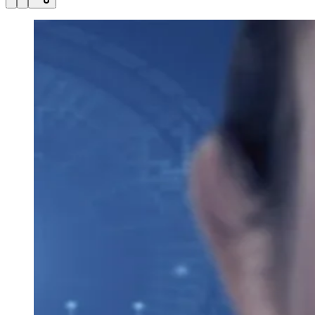
Julio
Jardim Líbano
Jardim Maria Cristina
Jardim Maria Helena
Jardim
Mutinga
Jardim Paraíso
Jardim Paulista
Jardim Reginalice
Jardim São
Luís
Jardim São Pedro
Jardim São Silvestre
Jardim Silveira
Jardim
Tupã
Jardim Tupanci
Mutinga
Nova Aldeinha
Osasco
Parque dos
Camargos
Parque Imperial
Parque Santa Luzia
Parque Viana
Pirapora
do Bom Jesus
Recanto Phrynéa
Santana de
Parnaíba
Silveira
Tamboré
Vale do Sol
Vila Barros
Vila Boa Vista
Vila
do Conde
Vila Engenho Novo
Vila Márcia
Vila Nossa Sra. da
Escada
Vila Porto
Votupoca
Para Sua Empresa
Anuncie no Portal
Guia de Empresas
Divulgar Vagas
Novo
Publicidade Legal
Negócios Regionais
Turismo
Segurança Regional
Hospitais Estaduais
Parques & Represas
Cidades da Região
Santana de Parnaíba
Osasco
Carapicuíba
Jandira
Itapevi
Cotia
Pirapora
do Bom Jesus
Araçariguama
Cajamar
Caieiras
Franco da