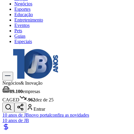
Negócios
Esportes
Educação
Entretenimento
Eventos
Pets
Guias
Especiais
Explore Tudo
Últimas Notícias
Previsão do Tempo
Trânsito e Rotas
Dia a Dia & Lazer
Negócios
& Inovação
Transportes
89.100
empresas
Gastronomia
Cinema & Shows
CAGED
-962
dez de 25
Jogos
Novo
Entrar
Para Sua Empresa
10 anos de JB
novo portal
confira as novidades
10 anos de JB
Anuncie no Portal
Cadastrar Empresa