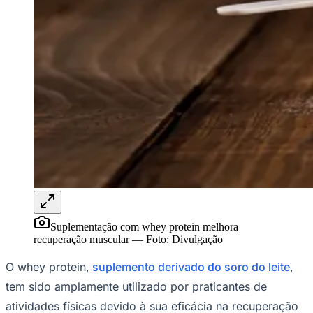
Rocha
Francisco Morato
Taboão da Serra
Embu das Artes
São Roque
Para Sua Empresa
Anuncie Regional
Guia de Empresas
Vagas na Região
Novo
Hub de Negócios
Guia Comercial
Selo Verificado
Portal Educacional
Agenda de Vestibulares
Vagas de Emprego
Concursos
Panorama Econômico
Panorama Econômico
Su​plementação com whey protein melhora
Para Sua Empresa
recuperação muscular
—
Foto:
Divulgação
Anuncie no Portal
O whey protein,
suplemento derivado do soro do leite
,
Verificar Empresa
Novo
Anunciar Vagas
Novo
tem sido amplamente utilizado por praticantes de
Publicidade Legal
atividades físicas devido à sua eficácia na recuperação