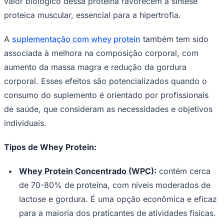
valor biológico dessa proteína favorecem a síntese
Times - Ir direto
proteica muscular, essencial para a hipertrofia.​
A
suplementação com whey protein
também tem sido
associada à melhora na composição corporal, com
aumento da massa magra e redução da gordura
corporal. Esses efeitos são potencializados quando o
consumo do suplemento é orientado por profissionais
de saúde, que consideram as necessidades e objetivos
individuais.​
Tipos de Whey Protein:
Whey Protein Concentrado (WPC):
contém cerca
de 70-80% de proteína, com níveis moderados de
lactose e gordura. É uma opção econômica e eficaz
para a maioria dos praticantes de atividades físicas.​