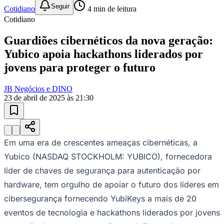
Guardiões cibernéticos da nova geração:
Yubico apoia hackathons liderados por
jovens para proteger o futuro
JB Negócios e DINO
23 de abril de 2025 às 21:30
Em uma era de crescentes ameaças cibernéticas, a
Yubico (NASDAQ STOCKHOLM: YUBICO), fornecedora
líder de chaves de segurança para autenticação por
hardware, tem orgulho de apoiar o futuro dos líderes em
cibersegurança fornecendo YubiKeys a mais de 20
eventos de tecnologia e hackathons liderados por jovens
Vitória
por meio de seu programa
Secure It Forward
.n