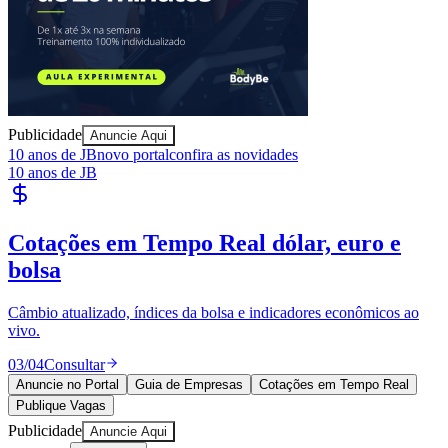
Publicidade
Anuncie Aqui
10 anos de JB
novo portal
confira as novidades
10 anos de JB
Publique Vagas
encontre talentos
Publique vagas e encontre os melhores profissionais da região.
Bragantino
04
/
04
Publicar
Anuncie no Portal
Guia de Empresas
Cotações em Tempo Real
Publique Vagas
Publicidade
Anuncie Aqui
Seguir
Cotidiano
4
min de leitura
Cotidiano