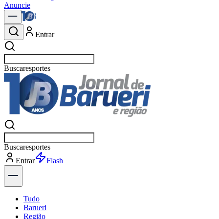
Anuncie
Entrar
Buscar
polític
Buscar
polític
Entrar
Explorar
Tudo
Barueri
Região