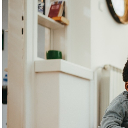
Atlético-MG