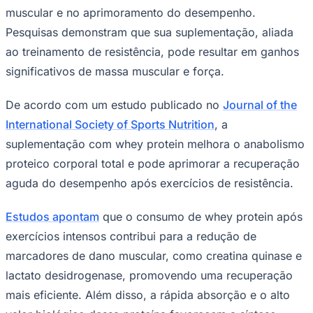
NBA
muscular e no aprimoramento do desempenho.
NFL
Fórmula 1
Pesquisas demonstram que sua suplementação, aliada
UFC
ao treinamento de resistência, pode resultar em ganhos
Tênis (ATP)
MLB
significativos de massa muscular e força.
NHL
Atletismo
De acordo com um estudo publicado no
Journal of the
Vôlei
NBB
International Society of Sports Nutrition
, a
Competições de Futebol
suplementação com whey protein melhora o anabolismo
proteico corporal total e pode aprimorar a recuperação
Brasileirão Série A
Brasileirão Série B
aguda do desempenho após exercícios de resistência.
Paulistão
Copa do Brasil
Estudos apontam
que o consumo de whey protein após
Libertadores
Sul-Americana
exercícios intensos contribui para a redução de
Copa América
Champions League
marcadores de dano muscular, como creatina quinase e
Premier League
lactato desidrogenase, promovendo uma recuperação
La Liga
Bundesliga
mais eficiente. Além disso, a rápida absorção e o alto
Mundial 2026