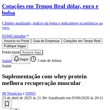
Divulgar Vagas
Novo
Cotações em Tempo Real
dólar, euro e
Publicidade Legal
bolsa
Política
Eleições
Esportes
Câmbio atualizado, índices da bolsa e indicadores econômicos ao
Saúde
vivo.
Segurança
03
/
04
Consultar
Cultura
Meio Ambiente
Anuncie no Portal
Guia de Empresas
Cotações em Tempo Real
Obras
Publique Vagas
Educação
Publicidade
Anuncie Aqui
Bairros de Barueri
Seguir
Saúde
3
min de leitura
Saúde
Selecione sua região
Para notícias da sua região
Su​plementação com whey protein
Aldeia
Aldeia da Serra
Aldeia de Barueri
Alphaville
Bairro
melhora recuperação muscular
Jubran
Belval
Bethaville
Boa
Vista
Califórnia
Carapicuíba
Centro
Chácaras Marco
Cidades da
JB Negócios
e
DINO
Região
Cotia
Cruz Preta
Engenho Novo
Fazenda
23 de abril de 2025 às 21:36
• Atualizado em
03/06/2026 às 20:11
Militar
Itapevi
Jandira
Jardim Audir
Jardim Belval
Jardim
Califórnia
Jardim dos Altos
Jardim dos Camargos
Jardim
Esperança
Jardim Graziela
Jardim Iracema
Jardim Itaquiti
Jardim