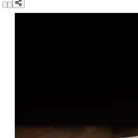
Julio
Jardim Líbano
Jardim Maria Cristina
Jardim Maria Helena
Jardim
Mutinga
Jardim Paraíso
Jardim Paulista
Jardim Reginalice
Jardim São
Luís
Jardim São Pedro
Jardim São Silvestre
Jardim Silveira
Jardim
Tupã
Jardim Tupanci
Mutinga
Nova Aldeinha
Osasco
Parque dos
Camargos
Parque Imperial
Parque Santa Luzia
Parque Viana
Pirapora
do Bom Jesus
Recanto Phrynéa
Santana de
Parnaíba
Silveira
Tamboré
Vale do Sol
Vila Barros
Vila Boa Vista
Vila
do Conde
Vila Engenho Novo
Vila Márcia
Vila Nossa Sra. da
Escada
Vila Porto
Votupoca
Para Sua Empresa
Anuncie no Portal
Guia de Empresas
Divulgar Vagas
Novo
Publicidade Legal
Negócios Regionais
Turismo
Segurança Regional
Hospitais Estaduais
Parques & Represas
Cidades da Região
Santana de Parnaíba
Osasco
Carapicuíba
Jandira
Itapevi
Cotia
Pirapora
do Bom Jesus
Araçariguama
Cajamar
Caieiras
Franco da