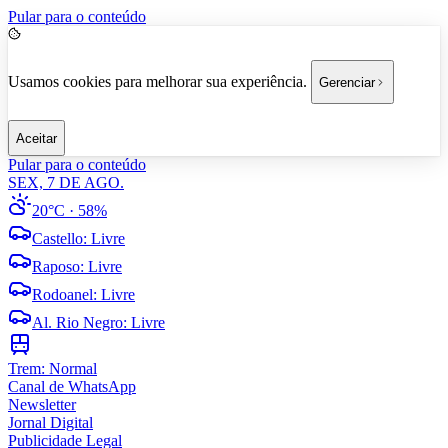
Pular para o conteúdo
Usamos cookies para melhorar sua experiência.
Gerenciar
Aceitar
Pular para o conteúdo
SEX, 7 DE AGO.
20°C
· 58%
Castello
:
Livre
Raposo
:
Livre
Rodoanel
:
Livre
Al. Rio Negro
:
Livre
Trem:
Normal
Canal de WhatsApp
Newsletter
Jornal Digital
Publicidade Legal