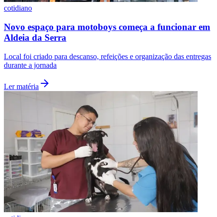
cotidiano
Novo espaço para motoboys começa a funcionar em
Aldeia da Serra
Vasco
Local foi criado para descanso, refeições e organização das entregas
durante a jornada
Ler matéria