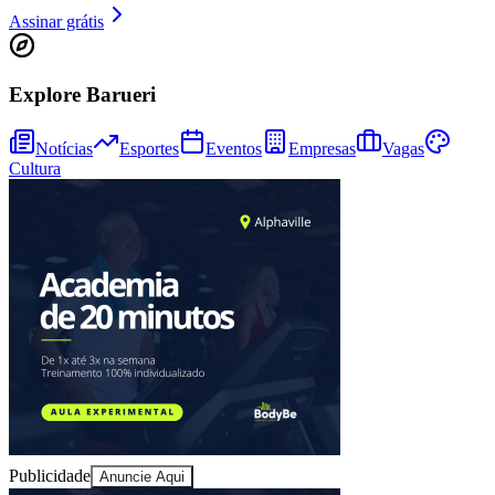
Assinar grátis
Juventude
Explore Barueri
Notícias
Esportes
Eventos
Empresas
Vagas
Cultura
Publicidade
Anuncie Aqui