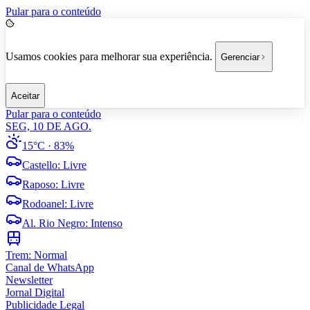
Pular para o conteúdo
Usamos cookies para melhorar sua experiência.
Gerenciar
Aceitar
Pular para o conteúdo
SEG, 10 DE AGO.
15°C
· 83%
Castello
:
Livre
Raposo
:
Livre
Rodoanel
:
Livre
Al. Rio Negro
:
Intenso
Trem:
Normal
Canal de WhatsApp
Newsletter
Jornal Digital
Publicidade Legal