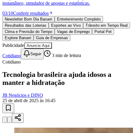
Goiás
10 anos de JB
novo portal
confira as novidades
10 anos de JB
Esportes ao Vivo
placares e tabelas
atualizadas
Paulistão, Brasileirão, Champions League e mais. Placar em tempo
real, classificação e notícias esportivas.