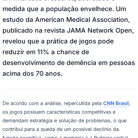
NBA
medida que a população envelhece. Um
NFL
Fórmula 1
estudo da American Medical Association,
UFC
Tênis (ATP)
publicado na revista JAMA Network Open,
MLB
NHL
revelou que a prática de jogos pode
Atletismo
Vôlei
reduzir em 11% a chance de
NBB
desenvolvimento de demência em pessoas
Competições de Futebol
acima dos 70 anos.
Brasileirão Série A
Brasileirão Série B
Paulistão
Copa do Brasil
Libertadores
Sul-Americana
De acordo com a análise, repercutida pela
CNN Brasil
,
Copa América
os jogos possuem características competitivas e
Champions League
Premier League
demandam estratégia e solução de problemas, o que
La Liga
contribui para a queda de um possível declínio da
Bundesliga
Mundial 2026
função cognitiva, como a memória e a fluência verbal.