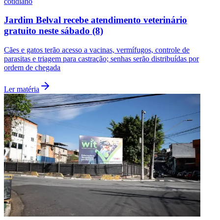
cotidiano
Jardim Belval recebe atendimento veterinário
gratuito neste sábado (8)
Cães e gatos terão acesso a vacinas, vermífugos, controle de
parasitas e triagem para castração; senhas serão distribuídas por
ordem de chegada
Botafogo
Ler matéria