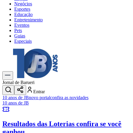
Negócios
Esportes
Educação
Entretenimento
Eventos
Pets
Guias
Especiais
Explore Tudo
Últimas Notícias
Previsão do Tempo
Trânsito e Rotas
Dia a Dia & Lazer
Jornal de Barueri
Transportes
Entrar
Gastronomia
10 anos de JB
novo portal
confira as novidades
Cinema & Shows
10 anos de JB
Jogos
Novo
Para Sua Empresa
Resultados das Loterias
confira se você
Anuncie no Portal
Cadastrar Empresa
ganhou