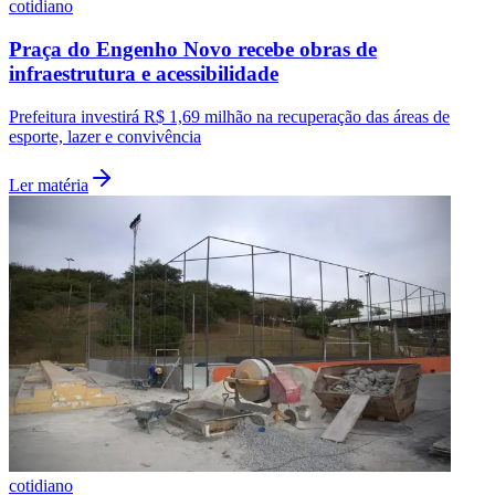
cotidiano
Praça do Engenho Novo recebe obras de
infraestrutura e acessibilidade
Prefeitura investirá R$ 1,69 milhão na recuperação das áreas de
esporte, lazer e convivência
Ler matéria
Grêmio
cotidiano