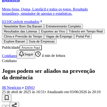
Divulgar Vagas
Novo
Publicidade Legal
Mega-Sena, Quina, Lotofácil e todos os jogos. Resultado
instantâneo, simulador de apostas e estatísticas.
Política
Eleições
03
/
10
Conferir resultados
Esportes
Saúde
Newsletter Bom Dia Barueri
Entretenimento Completo
Segurança
Resultados das Loterias
Esportes ao Vivo
Trânsito em Tempo Real
Cultura
Clima e Previsão do Tempo
Vagas de Emprego
Portal Pet
Meio Ambiente
Explore Barueri
Guia de Empresas
Obras
Publicidade
Anuncie Aqui
Educação
Seguir
Cotidiano
4
min de leitura
Bairros de Barueri
Cotidiano
Selecione sua região
Para notícias da sua região
Jogos podem ser aliados na prevenção
da demência
Aldeia
Aldeia da Serra
Aldeia de Barueri
Alphaville
Bairro
Jubran
Belval
Bethaville
Boa
Vista
Califórnia
Carapicuíba
Centro
Chácaras Marco
Cidades da
JB Negócios
e
DINO
Região
Cotia
Cruz Preta
Engenho Novo
Fazenda
25 de abril de 2025 às 16:51
• Atualizado em
03/06/2026 às 20:10
Militar
Itapevi
Jandira
Jardim Audir
Jardim Belval
Jardim
Califórnia
Jardim dos Altos
Jardim dos Camargos
Jardim
Esperança
Jardim Graziela
Jardim Iracema
Jardim Itaquiti
Jardim