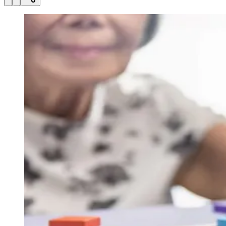
Julio
Jardim Líbano
Jardim Maria Cristina
Jardim Maria Helena
Jardim
Mutinga
Jardim Paraíso
Jardim Paulista
Jardim Reginalice
Jardim São
Luís
Jardim São Pedro
Jardim São Silvestre
Jardim Silveira
Jardim
Tupã
Jardim Tupanci
Mutinga
Nova Aldeinha
Osasco
Parque dos
Camargos
Parque Imperial
Parque Santa Luzia
Parque Viana
Pirapora
do Bom Jesus
Recanto Phrynéa
Santana de
Parnaíba
Silveira
Tamboré
Vale do Sol
Vila Barros
Vila Boa Vista
Vila
do Conde
Vila Engenho Novo
Vila Márcia
Vila Nossa Sra. da
Escada
Vila Porto
Votupoca
Para Sua Empresa
Anuncie no Portal
Guia de Empresas
Divulgar Vagas
Novo
Publicidade Legal
Negócios Regionais
Turismo
Segurança Regional
Hospitais Estaduais
Parques & Represas
Cidades da Região
Santana de Parnaíba
Osasco
Carapicuíba
Jandira
Itapevi
Cotia
Pirapora
do Bom Jesus
Araçariguama
Cajamar
Caieiras
Franco da