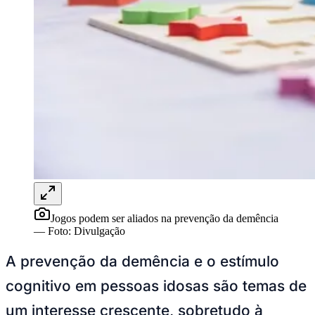
Rocha
Francisco Morato
Taboão da Serra
Embu das Artes
São Roque
Para Sua Empresa
Anuncie Regional
Guia de Empresas
Vagas na Região
Novo
Hub de Negócios
Guia Comercial
Selo Verificado
Portal Educacional
Agenda de Vestibulares
Vagas de Emprego
Concursos
Panorama Econômico
Panorama Econômico
Jogos podem ser aliados na prevenção da demência
—
Foto:
Divulgação
Para Sua Empresa
A prevenção da demência e o estímulo
Anuncie no Portal
Verificar Empresa
Novo
cognitivo em pessoas idosas são temas de
Anunciar Vagas
Novo
Publicidade Legal
um interesse crescente, sobretudo à