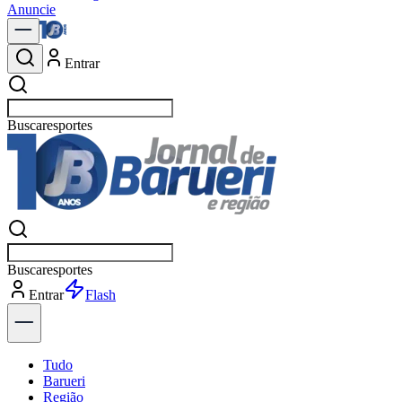
Anuncie
Entrar
Buscar
política
Buscar
política
Entrar
Explorar
Tudo
Barueri
Região