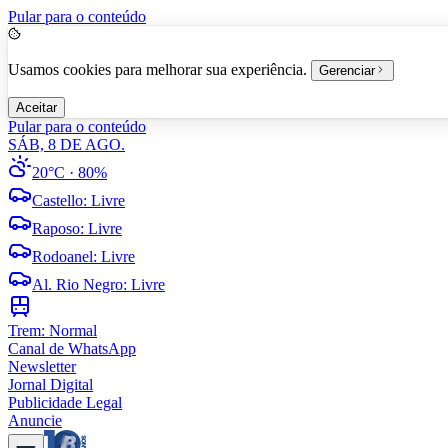
Pular para o conteúdo
Usamos cookies para melhorar sua experiência.
Gerenciar
Aceitar
Pular para o conteúdo
SÁB, 8 DE AGO.
20°C
· 80%
Castello
:
Livre
Raposo
:
Livre
Rodoanel
:
Livre
Al. Rio Negro
:
Livre
Trem:
Normal
Canal de WhatsApp
Newsletter
Jornal Digital
Publicidade Legal
Anuncie