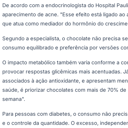
noticias corporativas
Macke completa 17 anos e avança com nova onda de
Ler matéria
noticias corporativas
Curso gratuito para gestantes acolhe mães no Méier