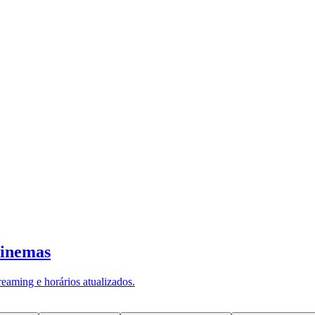
cia no humor. "O consumo ativa áreas de recompens
 tendem a estimular esse sistema de forma mais in
eúdos de fontes externas e assessorias de imprensa. As informações e opi