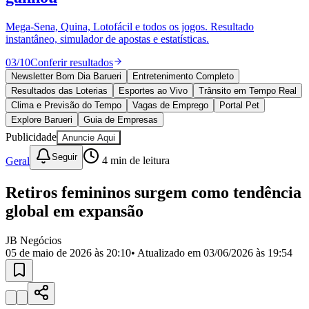
Divulgar Vagas
Novo
Publicidade Legal
Mega-Sena, Quina, Lotofácil e todos os jogos. Resultado
instantâneo, simulador de apostas e estatísticas.
Política
Eleições
03
/
10
Conferir resultados
Esportes
Saúde
Newsletter Bom Dia Barueri
Entretenimento Completo
Segurança
Resultados das Loterias
Esportes ao Vivo
Trânsito em Tempo Real
Cultura
Clima e Previsão do Tempo
Vagas de Emprego
Portal Pet
Meio Ambiente
Explore Barueri
Guia de Empresas
Obras
Publicidade
Anuncie Aqui
Educação
Seguir
Geral
4
min de leitura
Bairros de Barueri
Retiros femininos surgem como tendência
Selecione sua região
Para notícias da sua região
global em expansão
Aldeia
Aldeia da Serra
Aldeia de Barueri
Alphaville
Bairro
Jubran
Belval
Bethaville
Boa
JB Negócios
Vista
Califórnia
Carapicuíba
Centro
Chácaras Marco
Cidades da
05 de maio de 2026 às 20:10
• Atualizado em
03/06/2026 às 19:54
Região
Cotia
Cruz Preta
Engenho Novo
Fazenda
Militar
Itapevi
Jandira
Jardim Audir
Jardim Belval
Jardim
Califórnia
Jardim dos Altos
Jardim dos Camargos
Jardim
Esperança
Jardim Graziela
Jardim Iracema
Jardim Itaquiti
Jardim