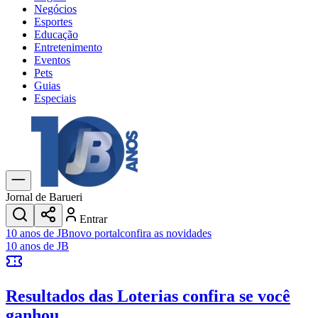
Negócios
Esportes
Educação
Entretenimento
Eventos
Pets
Guias
Especiais
Explore Tudo
Últimas Notícias
Previsão do Tempo
Trânsito e Rotas
Dia a Dia & Lazer
Jornal de Barueri
Transportes
Entrar
Gastronomia
10 anos de JB
novo portal
confira as novidades
Cinema & Shows
10 anos de JB
Jogos
Novo
Para Sua Empresa
Resultados das Loterias
confira se você
Anuncie no Portal
Cadastrar Empresa
ganhou