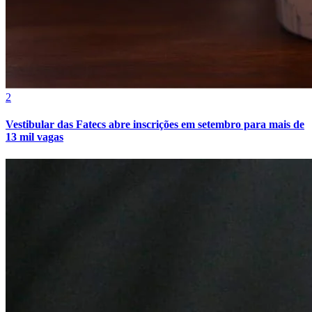
2
Vestibular das Fatecs abre inscrições em setembro para mais de
13 mil vagas
Internacional