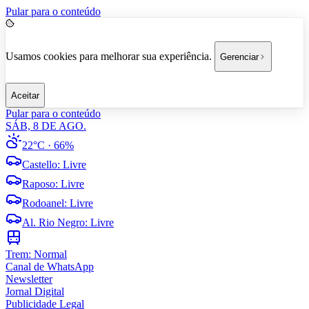
Pular para o conteúdo
Usamos cookies para melhorar sua experiência.
Gerenciar
Aceitar
Pular para o conteúdo
SÁB, 8 DE AGO.
22°C
· 66%
Castello
:
Livre
Raposo
:
Livre
Rodoanel
:
Livre
Al. Rio Negro
:
Livre
Trem:
Normal
Canal de WhatsApp
Newsletter
Jornal Digital
Publicidade Legal