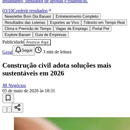
Goiás
10 anos de JB
novo portal
confira as novidades
10 anos de JB
Esportes ao Vivo
placares e tabelas
atualizadas
Paulistão, Brasileirão, Champions League e mais. Placar em tempo
real, classificação e notícias esportivas.