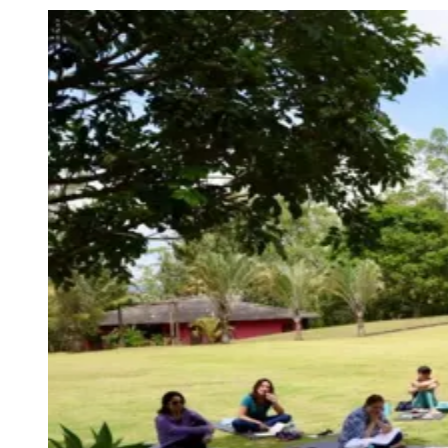
Julio
Jardim Líbano
Jardim Maria Cristina
Jardim Maria Helena
Jardim
Mutinga
Jardim Paraíso
Jardim Paulista
Jardim Reginalice
Jardim São
Luís
Jardim São Pedro
Jardim São Silvestre
Jardim Silveira
Jardim
Tupã
Jardim Tupanci
Mutinga
Nova Aldeinha
Osasco
Parque dos
Camargos
Parque Imperial
Parque Santa Luzia
Parque Viana
Pirapora
do Bom Jesus
Recanto Phrynéa
Santana de
Parnaíba
Silveira
Tamboré
Vale do Sol
Vila Barros
Vila Boa Vista
Vila
do Conde
Vila Engenho Novo
Vila Márcia
Vila Nossa Sra. da
Escada
Vila Porto
Votupoca
Para Sua Empresa
Anuncie no Portal
Guia de Empresas
Divulgar Vagas
Novo
Publicidade Legal
Negócios Regionais
Turismo
Segurança Regional
Hospitais Estaduais
Parques & Represas
Cidades da Região
Santana de Parnaíba
Osasco
Carapicuíba
Jandira
Itapevi
Cotia
Pirapora
do Bom Jesus
Araçariguama
Cajamar
Caieiras
Franco da