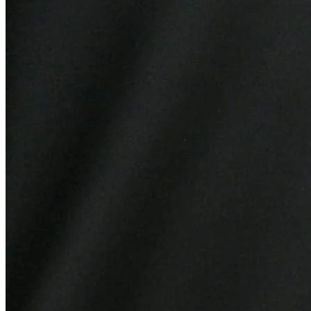
Atlético-MG