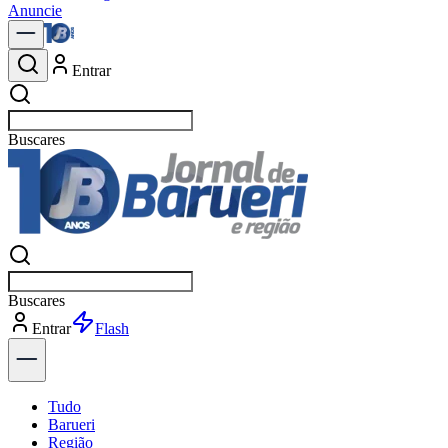
Anuncie
Entrar
Buscar
no
Buscar
no
Entrar
Explorar
Tudo
Barueri
Região