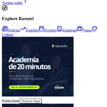
Assinar grátis
Explore Barueri
Juventude
Notícias
Esportes
Eventos
Empresas
Vagas
Cultura
Publicidade
Anuncie Aqui