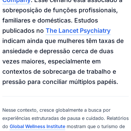
NBA
NFL
sobreposição de funções profissionais,
Fórmula 1
UFC
familiares e domésticas. Estudos
Tênis (ATP)
MLB
publicados no
The Lancet Psychiatry
NHL
Atletismo
indicam ainda que mulheres têm taxas de
Vôlei
NBB
ansiedade e depressão cerca de duas
Competições de Futebol
vezes maiores, especialmente em
Brasileirão Série A
contextos de sobrecarga de trabalho e
Brasileirão Série B
Paulistão
pressão para conciliar múltiplos papéis.
Copa do Brasil
Libertadores
Sul-Americana
Copa América
Champions League
Nesse contexto, cresce globalmente a busca por
Premier League
La Liga
experiências estruturadas de pausa e cuidado. Relatórios
Bundesliga
do
Global Wellness Institute
mostram que o turismo de
Mundial 2026