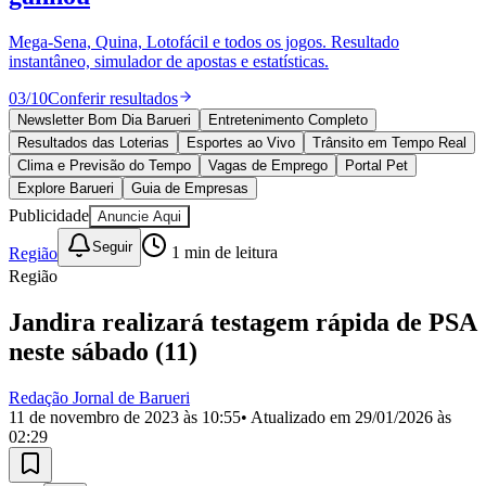
Divulgar Vagas
Novo
Publicidade Legal
Mega-Sena, Quina, Lotofácil e todos os jogos. Resultado
instantâneo, simulador de apostas e estatísticas.
Política
Eleições
03
/
10
Conferir resultados
Esportes
Saúde
Newsletter Bom Dia Barueri
Entretenimento Completo
Segurança
Resultados das Loterias
Esportes ao Vivo
Trânsito em Tempo Real
Cultura
Clima e Previsão do Tempo
Vagas de Emprego
Portal Pet
Meio Ambiente
Explore Barueri
Guia de Empresas
Obras
Publicidade
Anuncie Aqui
Educação
Seguir
Região
1
min de leitura
Bairros de Barueri
Região
Selecione sua região
Para notícias da sua região
Jandira realizará testagem rápida de PSA
neste sábado (11)
Aldeia
Aldeia da Serra
Aldeia de Barueri
Alphaville
Bairro
Jubran
Belval
Bethaville
Boa
Vista
Califórnia
Carapicuíba
Centro
Chácaras Marco
Cidades da
Redação Jornal de Barueri
Região
Cotia
Cruz Preta
Engenho Novo
Fazenda
11 de novembro de 2023 às 10:55
• Atualizado em
29/01/2026 às
Militar
Itapevi
Jandira
Jardim Audir
Jardim Belval
Jardim
02:29
Califórnia
Jardim dos Altos
Jardim dos Camargos
Jardim
Esperança
Jardim Graziela
Jardim Iracema
Jardim Itaquiti
Jardim