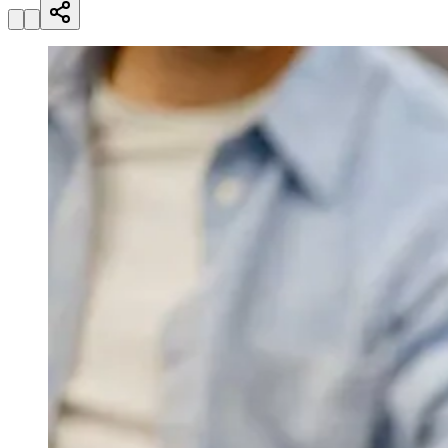
Julio
Jardim Líbano
Jardim Maria Cristina
Jardim Maria Helena
Jardim
Mutinga
Jardim Paraíso
Jardim Paulista
Jardim Reginalice
Jardim São
Luís
Jardim São Pedro
Jardim São Silvestre
Jardim Silveira
Jardim
Tupã
Jardim Tupanci
Mutinga
Nova Aldeinha
Osasco
Parque dos
Camargos
Parque Imperial
Parque Santa Luzia
Parque Viana
Pirapora
do Bom Jesus
Recanto Phrynéa
Santana de
Parnaíba
Silveira
Tamboré
Vale do Sol
Vila Barros
Vila Boa Vista
Vila
do Conde
Vila Engenho Novo
Vila Márcia
Vila Nossa Sra. da
Escada
Vila Porto
Votupoca
Para Sua Empresa
Anuncie no Portal
Guia de Empresas
Divulgar Vagas
Novo
Publicidade Legal
Negócios Regionais
Turismo
Segurança Regional
Hospitais Estaduais
Parques & Represas
Cidades da Região
Santana de Parnaíba
Osasco
Carapicuíba
Jandira
Itapevi
Cotia
Pirapora
do Bom Jesus
Araçariguama
Cajamar
Caieiras
Franco da