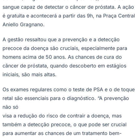
NBA
sangue capaz de detectar o câncer de próstata. A ação
NFL
Fórmula 1
é gratuita e acontecerá a partir das 9h, na Praça Central
UFC
Aniello Gragnano.
Tênis (ATP)
MLB
NHL
A gestão ressaltou que a prevenção e a detecção
Atletismo
Vôlei
precoce da doença são cruciais, especialmente para
NBB
homens acima de 50 anos. As chances de cura do
Competições de Futebol
câncer de próstata, quando descoberto em estágios
iniciais, são mais altas.
Brasileirão Série A
Brasileirão Série B
Paulistão
Os exames regulares como o teste de PSA e o de toque
Copa do Brasil
Libertadores
retal são essenciais para o diagnóstico. “A prevenção
Sul-Americana
não só
Copa América
Champions League
visa a redução do risco de contrair a doença, mas
Premier League
também a detecção precoce, o que pode ser crucial
La Liga
Bundesliga
para aumentar as chances de um tratamento bem-
Mundial 2026