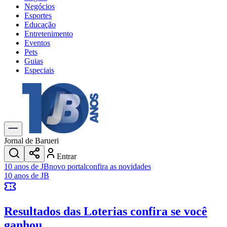
Negócios
Esportes
Educação
Entretenimento
Eventos
Pets
Guias
Especiais
Explore Tudo
Últimas Notícias
Previsão do Tempo
Trânsito e Rotas
Dia a Dia & Lazer
Jornal de Barueri
Transportes
Entrar
Gastronomia
10 anos de JB
novo portal
confira as novidades
Cinema & Shows
10 anos de JB
Jogos
Novo
Para Sua Empresa
Resultados das Loterias
confira se você
Anuncie no Portal
Cadastrar Empresa
ganhou