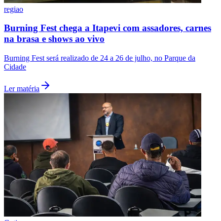
regiao
Burning Fest chega a Itapevi com assadores, carnes
na brasa e shows ao vivo
Burning Fest será realizado de 24 a 26 de julho, no Parque da
Cidade
Ler matéria
Santos