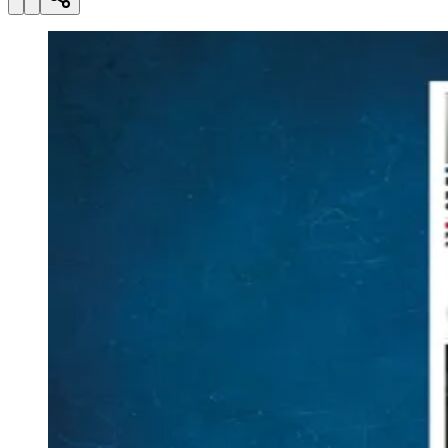
Esportes ao Vivo
placares e tabelas
atualizadas
Paulistão, Brasileirão, Champions League e mais. Placar em tempo
Juventude
real, classificação e notícias esportivas.
04
/
10
Acompanhar jogos
Newsletter Bom Dia Barueri
Entretenimento Completo
Resultados das Loterias
Esportes ao Vivo
Trânsito em Tempo Real
Clima e Previsão do Tempo
Vagas de Emprego
Portal Pet
Explore Barueri
Guia de Empresas
Publicidade
Anuncie Aqui
Seguir
Geral
1
min de leitura
Edição 168
Redação
11 de novembro de 2023 às 10:41