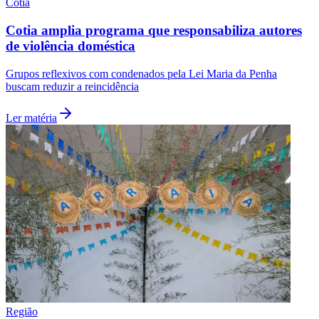
Cotia
Cotia amplia programa que responsabiliza autores
de violência doméstica
Grupos reflexivos com condenados pela Lei Maria da Penha
buscam reduzir a reincidência
Ler matéria
Flamengo
Região