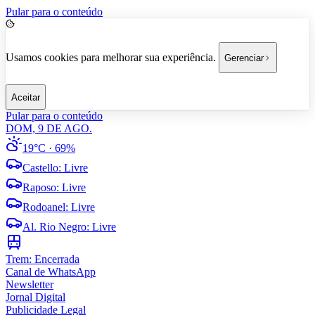
Pular para o conteúdo
Usamos cookies para melhorar sua experiência.
Gerenciar
Aceitar
Pular para o conteúdo
DOM, 9 DE AGO.
19°C
· 69%
Castello
:
Livre
Raposo
:
Livre
Rodoanel
:
Livre
Al. Rio Negro
:
Livre
Trem:
Encerrada
Canal de WhatsApp
Newsletter
Jornal Digital
Publicidade Legal