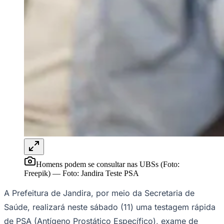
Rocha
Francisco Morato
Taboão da Serra
Embu das Artes
São Roque
Para Sua Empresa
Anuncie Regional
Guia de Empresas
Vagas na Região
Novo
Hub de Negócios
Guia Comercial
Selo Verificado
Portal Educacional
Agenda de Vestibulares
Vagas de Emprego
Concursos
Panorama Econômico
Panorama Econômico
Homens podem se consultar nas UBSs (Foto:
Para Sua Empresa
Freepik)
—
Foto:
Jandira Teste PSA
Anuncie no Portal
A Prefeitura de Jandira, por meio da Secretaria de
Verificar Empresa
Novo
Anunciar Vagas
Novo
Saúde, realizará neste sábado (11) uma testagem rápida
Publicidade Legal
de PSA (Antígeno Prostático Específico), exame de