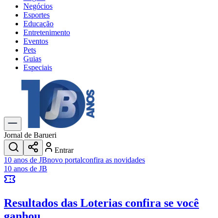
Negócios
Esportes
Educação
Entretenimento
Eventos
Pets
Guias
Especiais
Explore Tudo
Últimas Notícias
Previsão do Tempo
Trânsito e Rotas
Dia a Dia & Lazer
Jornal de Barueri
Transportes
Entrar
Gastronomia
10 anos de JB
novo portal
confira as novidades
Cinema & Shows
10 anos de JB
Jogos
Novo
Para Sua Empresa
Resultados das Loterias
confira se você
Anuncie no Portal
Cadastrar Empresa
ganhou