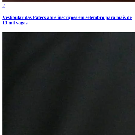
2
Vestibular das Fatecs abre inscrições em setembro para mais de
13 mil vagas
Vasco