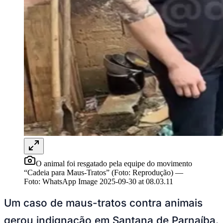
Rocha
Francisco Morato
Taboão da Serra
Embu das Artes
São Roque
Para Sua Empresa
Anuncie Regional
Guia de Empresas
Vagas na Região
Novo
Hub de Negócios
Guia Comercial
Selo Verificado
Portal Educacional
Agenda de Vestibulares
Vagas de Emprego
Concursos
Panorama Econômico
Panorama Econômico
O animal foi resgatado pela equipe do movimento
Para Sua Empresa
“Cadeia para Maus-Tratos” (Foto: Reprodução)
—
Foto:
WhatsApp Image 2025-09-30 at 08.03.11
Anuncie no Portal
Verificar Empresa
Novo
Um caso de maus-tratos contra animais
Anunciar Vagas
Novo
Publicidade Legal
gerou indignação em Santana de Parnaíba.