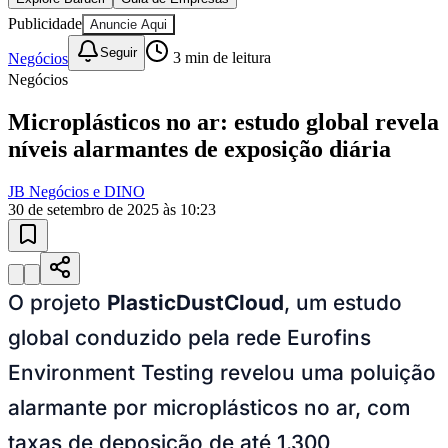
Sport
10 anos de JB
novo portal
confira as novidades
10 anos de JB
Esportes ao Vivo
placares e tabelas
atualizadas
Paulistão, Brasileirão, Champions League e mais. Placar em tempo
real, classificação e notícias esportivas.
04
/
10
Acompanhar jogos
Newsletter Bom Dia Barueri
Entretenimento Completo
Resultados das Loterias
Esportes ao Vivo
Trânsito em Tempo Real
Clima e Previsão do Tempo
Vagas de Emprego
Portal Pet
Explore Barueri
Guia de Empresas