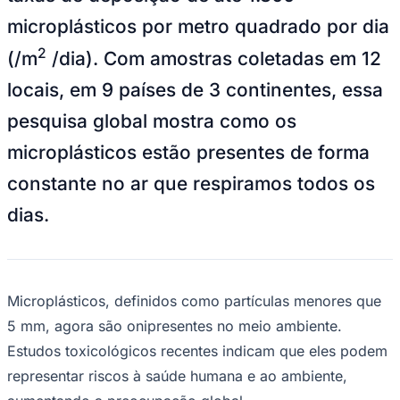
Publicidade
Anuncie Aqui
Seguir
Negócios
3
min de leitura
Negócios
Juventude
Microplásticos no ar: estudo global revela
níveis alarmantes de exposição diária
JB Negócios e DINO
30 de setembro de 2025 às 10:23
O projeto
PlasticDustCloud
, um estudo
global conduzido pela rede Eurofins
Environment Testing revelou uma poluição
alarmante por microplásticos no ar, com
taxas de deposição de até 1.300