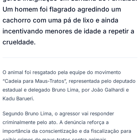
NBA
Um homem foi flagrado agredindo um
NFL
Fórmula 1
cachorro com uma pá de lixo e ainda
UFC
Tênis (ATP)
incentivando menores de idade a repetir a
MLB
NHL
crueldade.
Atletismo
Vôlei
NBB
Competições de Futebol
O animal foi resgatado pela equipe do movimento
Brasileirão Série A
Brasileirão Série B
“Cadeia para Maus-Tratos”, representada pelo deputado
Paulistão
estadual e delegado Bruno Lima, por João Galhardi e
Copa do Brasil
Libertadores
Kadu Barueri.
Sul-Americana
Copa América
Segundo Bruno Lima, o agressor vai responder
Champions League
Premier League
criminalmente pelo ato. A denúncia reforça a
La Liga
importância da conscientização e da fiscalização para
Bundesliga
Mundial 2026
coibir crimes de maus-tratos contra animais.