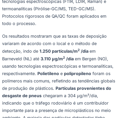
Pesquisa, resultados e metodologia
Em meados de 2024, foram coletadas amostras usando
uma metodologia harmonizada de deposição em áreas
urbanas de Melbourne (AU), Budapeste (HU), Bergen
(NO), Gijón (ES), Rovaniemi (FI), Aabybro (DK),
Barneveld (NL), Northampton (UK), Sacramento e South
Bend (EUA). Locais rurais em Pelkosenniemi (FI) e Alta
Goiás
(NO) forneceram amostras de referência para
comparação.
As amostras foram preparadas e analisadas em todos os
laboratórios da Eurofins Environment Testing que
realizam testes de microplásticos, utilizando uma série
de tecnologias de detecção de ponta, incluindo
tecnologias espectroscópicas (FTIR, LDIR, Raman) e