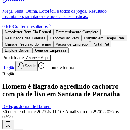
Divulgar Vagas
Novo
Publicidade Legal
Mega-Sena, Quina, Lotofácil e todos os jogos. Resultado
instantâneo, simulador de apostas e estatísticas.
Política
Eleições
03
/
10
Conferir resultados
Esportes
Saúde
Newsletter Bom Dia Barueri
Entretenimento Completo
Segurança
Resultados das Loterias
Esportes ao Vivo
Trânsito em Tempo Real
Cultura
Clima e Previsão do Tempo
Vagas de Emprego
Portal Pet
Meio Ambiente
Explore Barueri
Guia de Empresas
Obras
Publicidade
Anuncie Aqui
Educação
Seguir
Região
1
min de leitura
Bairros de Barueri
Região
Selecione sua região
Para notícias da sua região
Homem é flagrado agredindo cachorro
com pá de lixo em Santana de Parnaíba
Aldeia
Aldeia da Serra
Aldeia de Barueri
Alphaville
Bairro
Jubran
Belval
Bethaville
Boa
Vista
Califórnia
Carapicuíba
Centro
Chácaras Marco
Cidades da
Redação Jornal de Barueri
Região
Cotia
Cruz Preta
Engenho Novo
Fazenda
30 de setembro de 2025 às 11:16
• Atualizado em
29/01/2026 às
Militar
Itapevi
Jandira
Jardim Audir
Jardim Belval
Jardim
02:29
Califórnia
Jardim dos Altos
Jardim dos Camargos
Jardim
Esperança
Jardim Graziela
Jardim Iracema
Jardim Itaquiti
Jardim