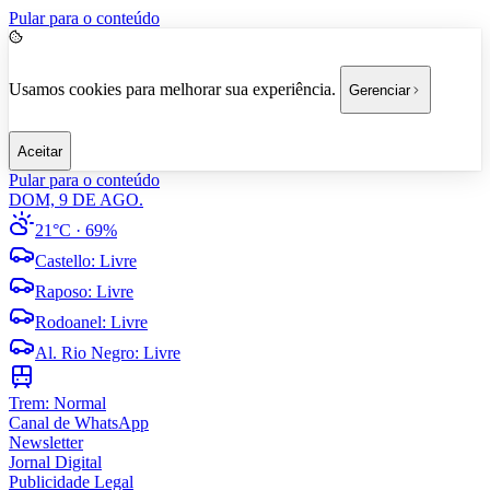
Pular para o conteúdo
Usamos cookies para melhorar sua experiência.
Gerenciar
Aceitar
Pular para o conteúdo
DOM, 9 DE AGO.
21°C
· 69%
Castello
:
Livre
Raposo
:
Livre
Rodoanel
:
Livre
Al. Rio Negro
:
Livre
Trem:
Normal
Canal de WhatsApp
Newsletter
Jornal Digital
Publicidade Legal