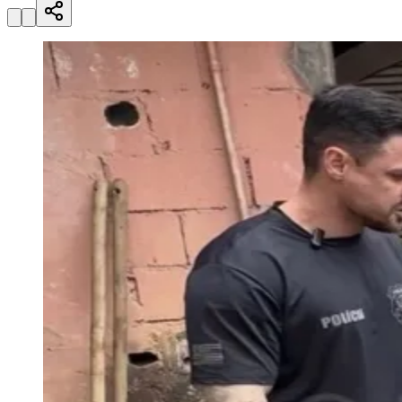
Julio
Jardim Líbano
Jardim Maria Cristina
Jardim Maria Helena
Jardim
Mutinga
Jardim Paraíso
Jardim Paulista
Jardim Reginalice
Jardim São
Luís
Jardim São Pedro
Jardim São Silvestre
Jardim Silveira
Jardim
Tupã
Jardim Tupanci
Mutinga
Nova Aldeinha
Osasco
Parque dos
Camargos
Parque Imperial
Parque Santa Luzia
Parque Viana
Pirapora
do Bom Jesus
Recanto Phrynéa
Santana de
Parnaíba
Silveira
Tamboré
Vale do Sol
Vila Barros
Vila Boa Vista
Vila
do Conde
Vila Engenho Novo
Vila Márcia
Vila Nossa Sra. da
Escada
Vila Porto
Votupoca
Para Sua Empresa
Anuncie no Portal
Guia de Empresas
Divulgar Vagas
Novo
Publicidade Legal
Negócios Regionais
Turismo
Segurança Regional
Hospitais Estaduais
Parques & Represas
Cidades da Região
Santana de Parnaíba
Osasco
Carapicuíba
Jandira
Itapevi
Cotia
Pirapora
do Bom Jesus
Araçariguama
Cajamar
Caieiras
Franco da