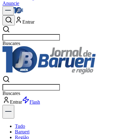
Anuncie
Entrar
Buscar
Buscar
Entrar
Explorar
Tudo
Barueri
Região