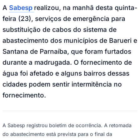
NBA
A
Sabesp
realizou, na manhã desta quinta-
NFL
Fórmula 1
feira (23), serviços de emergência para
UFC
Tênis (ATP)
substituição de cabos do sistema de
MLB
NHL
abastecimento dos municípios de Barueri e
Atletismo
Vôlei
Santana de Parnaíba, que foram furtados
NBB
durante a madrugada. O fornecimento de
Competições de Futebol
água foi afetado e alguns bairros dessas
Brasileirão Série A
Brasileirão Série B
cidades podem sentir intermitência no
Paulistão
Copa do Brasil
fornecimento.
Libertadores
Sul-Americana
Copa América
Champions League
Premier League
A Sabesp registrou boletim de ocorrência. A retomada
La Liga
Bundesliga
do abastecimento está prevista para o final da
Mundial 2026