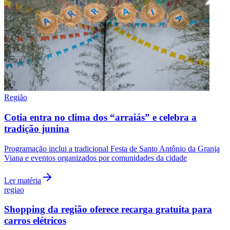
Fluminense
Região
Cotia entra no clima dos “arraiás” e celebra a
tradição junina
Programação inclui a tradicional Festa de Santo Antônio da Granja
Viana e eventos organizados por comunidades da cidade
Ler matéria
regiao
Shopping da região oferece recarga gratuita para
carros elétricos