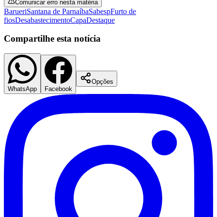
Comunicar erro nesta matéria
Barueri
Santana de Parnaíba
Sabesp
Furto de
fios
Desabastecimento
Capa
Destaque
Compartilhe esta notícia
Palmeiras
Opções
WhatsApp
Facebook