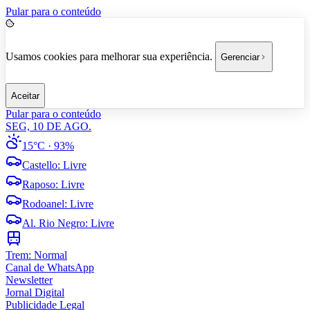
Pular para o conteúdo
Usamos cookies para melhorar sua experiência.
Gerenciar
Aceitar
Pular para o conteúdo
SEG, 10 DE AGO.
15°C
· 93%
Castello
:
Livre
Raposo
:
Livre
Rodoanel
:
Livre
Al. Rio Negro
:
Livre
Trem:
Normal
Canal de WhatsApp
Newsletter
Jornal Digital
Publicidade Legal