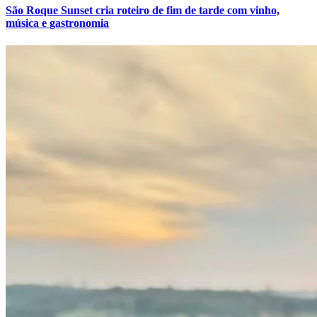
São Roque Sunset cria roteiro de fim de tarde com vinho,
música e gastronomia