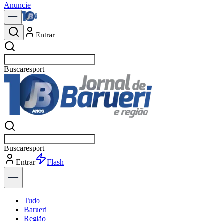
Anuncie
Entrar
Buscar
política
Buscar
política
Entrar
Explorar
Tudo
Barueri
Região