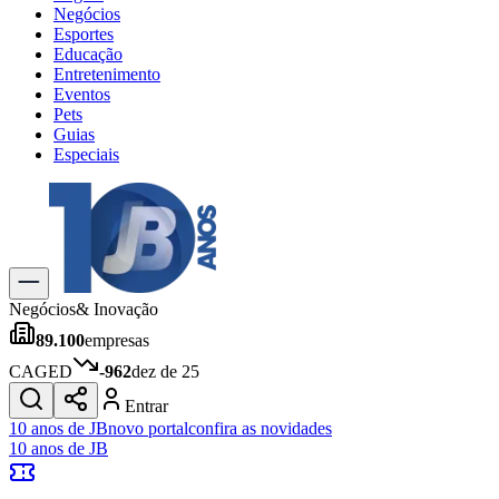
Negócios
Esportes
Educação
Entretenimento
Eventos
Pets
Guias
Especiais
Explore Tudo
Últimas Notícias
Previsão do Tempo
Trânsito e Rotas
Dia a Dia & Lazer
Negócios
& Inovação
Transportes
89.100
empresas
Gastronomia
Cinema & Shows
CAGED
-962
dez de 25
Jogos
Novo
Entrar
Para Sua Empresa
10 anos de JB
novo portal
confira as novidades
10 anos de JB
Anuncie no Portal
Cadastrar Empresa