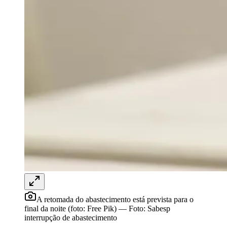
Rocha
Francisco Morato
Taboão da Serra
Embu das Artes
São Roque
Para Sua Empresa
Anuncie Regional
Guia de Empresas
Vagas na Região
Novo
Hub de Negócios
Guia Comercial
Selo Verificado
Portal Educacional
Agenda de Vestibulares
Vagas de Emprego
Concursos
Panorama Econômico
Panorama Econômico
Para Sua Empresa
Anuncie no Portal
Verificar Empresa
Novo
A retomada do abastecimento está prevista para o
Anunciar Vagas
Novo
final da noite (foto: Free Pik)
—
Foto:
Sabesp
Publicidade Legal
interrupção de abastecimento