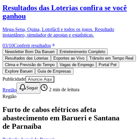
Divulgar Vagas
Novo
Resultados das Loterias
confira se você
Publicidade Legal
ganhou
Política
Eleições
Esportes
Mega-Sena, Quina, Lotofácil e todos os jogos. Resultado
Saúde
instantâneo, simulador de apostas e estatísticas.
Segurança
03
/
10
Conferir resultados
Cultura
Meio Ambiente
Newsletter Bom Dia Barueri
Entretenimento Completo
Obras
Resultados das Loterias
Esportes ao Vivo
Trânsito em Tempo Real
Educação
Clima e Previsão do Tempo
Vagas de Emprego
Portal Pet
Explore Barueri
Guia de Empresas
Bairros de Barueri
Publicidade
Anuncie Aqui
Selecione sua região
Para notícias da sua região
Seguir
Região
2
min de leitura
Região
Aldeia
Aldeia da Serra
Aldeia de Barueri
Alphaville
Bairro
Jubran
Belval
Bethaville
Boa
Furto de cabos elétricos afeta
Vista
Califórnia
Carapicuíba
Centro
Chácaras Marco
Cidades da
abastecimento em Barueri e Santana
Região
Cotia
Cruz Preta
Engenho Novo
Fazenda
Militar
Itapevi
Jandira
Jardim Audir
Jardim Belval
Jardim
de Parnaíba
Califórnia
Jardim dos Altos
Jardim dos Camargos
Jardim
Esperança
Jardim Graziela
Jardim Iracema
Jardim Itaquiti
Jardim