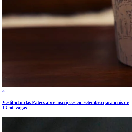
Fortaleza
4
Vestibular das Fatecs abre inscrições em setembro para mais de
13 mil vagas