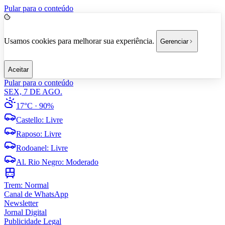
Pular para o conteúdo
Usamos cookies para melhorar sua experiência.
Gerenciar
Aceitar
Pular para o conteúdo
SEX, 7 DE AGO.
17°C
· 90%
Castello
:
Livre
Raposo
:
Livre
Rodoanel
:
Livre
Al. Rio Negro
:
Moderado
Trem:
Normal
Canal de WhatsApp
Newsletter
Jornal Digital
Publicidade Legal