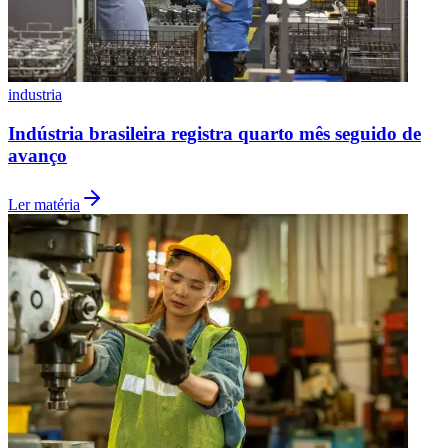
industria
Indústria brasileira registra quarto mês seguido de
avanço
Ler matéria
Flamengo