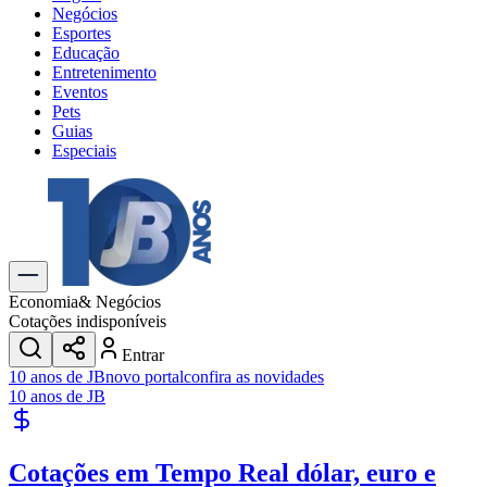
Negócios
Esportes
Educação
Entretenimento
Eventos
Pets
Guias
Especiais
Explore Tudo
Últimas Notícias
Previsão do Tempo
Trânsito e Rotas
Dia a Dia & Lazer
Economia
& Negócios
Transportes
Cotações indisponíveis
Gastronomia
Entrar
Cinema & Shows
10 anos de JB
novo portal
confira as novidades
Jogos
Novo
10 anos de JB
Para Sua Empresa
Anuncie no Portal
Cotações em Tempo Real
dólar, euro e
Cadastrar Empresa