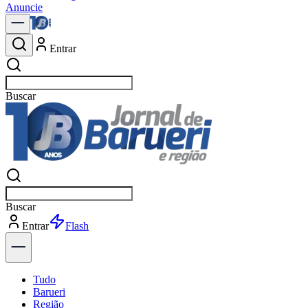
Anuncie
Entrar
Buscar
notíc
Buscar
notíc
Entrar
Explorar
Tudo
Barueri
Região