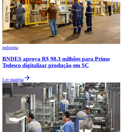
industria
BNDES aprova R$ 98,3 milhões para Primo
Tedesco digitalizar produção em SC
Ler matéria
Santos