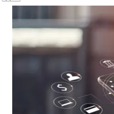
Julio
Jardim Líbano
Jardim Maria Cristina
Jardim Maria Helena
Jardim
Mutinga
Jardim Paraíso
Jardim Paulista
Jardim Reginalice
Jardim São
Luís
Jardim São Pedro
Jardim São Silvestre
Jardim Silveira
Jardim
Tupã
Jardim Tupanci
Mutinga
Nova Aldeinha
Osasco
Parque dos
Camargos
Parque Imperial
Parque Santa Luzia
Parque Viana
Pirapora
do Bom Jesus
Recanto Phrynéa
Santana de
Parnaíba
Silveira
Tamboré
Vale do Sol
Vila Barros
Vila Boa Vista
Vila
do Conde
Vila Engenho Novo
Vila Márcia
Vila Nossa Sra. da
Escada
Vila Porto
Votupoca
Para Sua Empresa
Anuncie no Portal
Guia de Empresas
Divulgar Vagas
Novo
Publicidade Legal
Negócios Regionais
Turismo
Segurança Regional
Hospitais Estaduais
Parques & Represas
Cidades da Região
Santana de Parnaíba
Osasco
Carapicuíba
Jandira
Itapevi
Cotia
Pirapora
do Bom Jesus
Araçariguama
Cajamar
Caieiras
Franco da