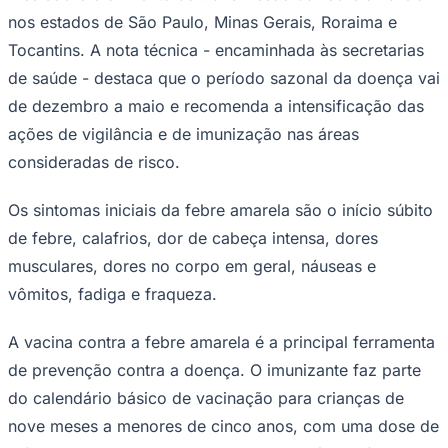
Tocantins. A nota técnica - encaminhada às secretarias
de saúde - destaca que o período sazonal da doença vai
de dezembro a maio e recomenda a intensificação das
ações de vigilância e de imunização nas áreas
consideradas de risco.
Ceará
Os sintomas iniciais da febre amarela são o início súbito
de febre, calafrios, dor de cabeça intensa, dores
musculares, dores no corpo em geral, náuseas e
vômitos, fadiga e fraqueza.
A vacina contra a febre amarela é a principal ferramenta
de prevenção contra a doença. O imunizante faz parte
do calendário básico de vacinação para crianças de
nove meses a menores de cinco anos, com uma dose de
reforço aos quatro anos de idade. Também está prevista
uma dose única para pessoas de cinco a 59 anos que