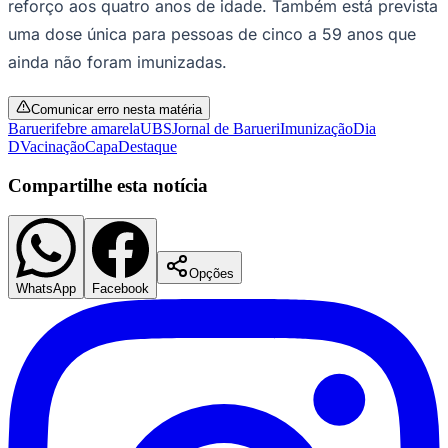
ainda não foram imunizadas.
Comunicar erro nesta matéria
Barueri
febre amarela
UBS
Jornal de Barueri
Imunização
Dia
D
Vacinação
Capa
Destaque
Compartilhe esta notícia
Opções
Goiás
WhatsApp
Facebook