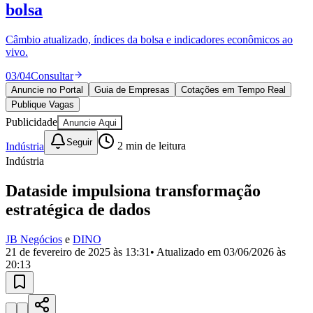
Divulgar Vagas
Novo
bolsa
Publicidade Legal
Câmbio atualizado, índices da bolsa e indicadores econômicos ao
Política
vivo.
Eleições
Esportes
03
/
04
Consultar
Saúde
Segurança
Anuncie no Portal
Guia de Empresas
Cotações em Tempo Real
Cultura
Publique Vagas
Meio Ambiente
Publicidade
Anuncie Aqui
Obras
Educação
Seguir
Indústria
2
min de leitura
Indústria
Bairros de Barueri
Dataside impulsiona transformação
Selecione sua região
Para notícias da sua região
estratégica de dados
Aldeia
Aldeia da Serra
Aldeia de Barueri
Alphaville
Bairro
JB Negócios
e
DINO
Jubran
Belval
Bethaville
Boa
21 de fevereiro de 2025 às 13:31
• Atualizado em
03/06/2026 às
Vista
Califórnia
Carapicuíba
Centro
Chácaras Marco
Cidades da
20:13
Região
Cotia
Cruz Preta
Engenho Novo
Fazenda
Militar
Itapevi
Jandira
Jardim Audir
Jardim Belval
Jardim
Califórnia
Jardim dos Altos
Jardim dos Camargos
Jardim
Esperança
Jardim Graziela
Jardim Iracema
Jardim Itaquiti
Jardim