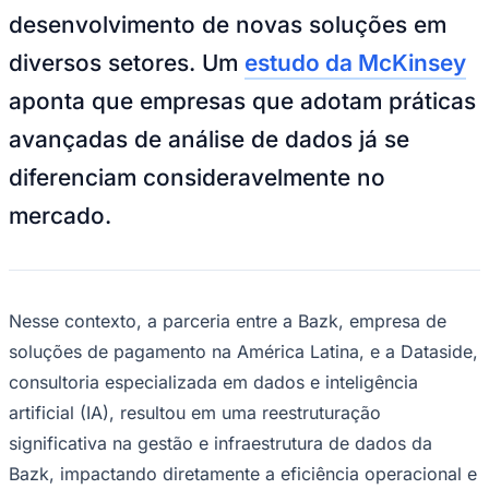
NBA
desenvolvimento de novas soluções em
NFL
Fórmula 1
diversos setores. Um
estudo da McKinsey
UFC
Tênis (ATP)
aponta que empresas que adotam práticas
MLB
NHL
avançadas de análise de dados já se
Atletismo
Vôlei
diferenciam consideravelmente no
NBB
mercado.
Competições de Futebol
Brasileirão Série A
Brasileirão Série B
Paulistão
Copa do Brasil
Nesse contexto, a parceria entre a Bazk, empresa de
Libertadores
soluções de pagamento na América Latina, e a Dataside,
Sul-Americana
Copa América
consultoria especializada em dados e inteligência
Champions League
artificial (IA), resultou em uma reestruturação
Premier League
La Liga
significativa na gestão e infraestrutura de dados da
Bundesliga
Bazk, impactando diretamente a eficiência operacional e
Mundial 2026