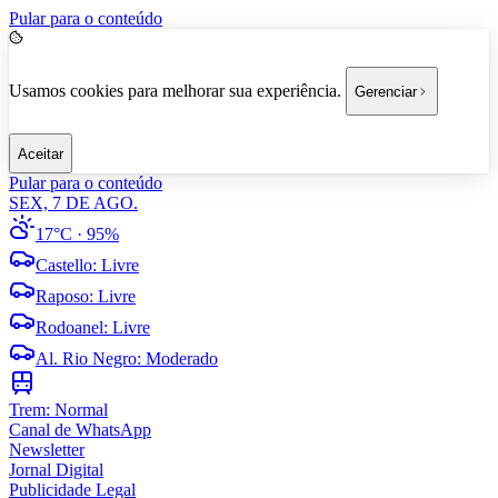
Pular para o conteúdo
Usamos cookies para melhorar sua experiência.
Gerenciar
Aceitar
Pular para o conteúdo
SEX, 7 DE AGO.
17°C
· 95%
Castello
:
Livre
Raposo
:
Livre
Rodoanel
:
Livre
Al. Rio Negro
:
Moderado
Trem:
Normal
Canal de WhatsApp
Newsletter
Jornal Digital
Publicidade Legal