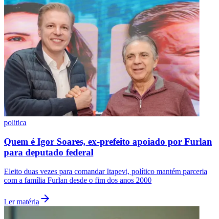
Fluminense
politica
Quem é Igor Soares, ex-prefeito apoiado por Furlan
para deputado federal
Eleito duas vezes para comandar Itapevi, político mantém parceria
com a família Furlan desde o fim dos anos 2000
Ler matéria