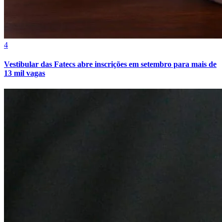
4
Vestibular das Fatecs abre inscrições em setembro para mais de
13 mil vagas
Vitória