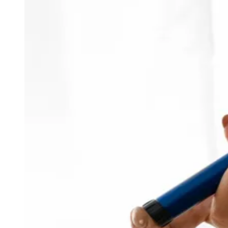
Rocha
Francisco Morato
Taboão da Serra
Embu das Artes
São Roque
Para Sua Empresa
Anuncie Regional
Guia de Empresas
Vagas na Região
Novo
Hub de Negócios
Guia Comercial
Selo Verificado
Portal Educacional
Agenda de Vestibulares
Vagas de Emprego
Concursos
Panorama Econômico
Panorama Econômico
Para Sua Empresa
Anuncie no Portal
Verificar Empresa
Novo
Anunciar Vagas
Novo
Publicidade Legal