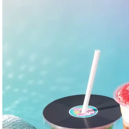
Atlético-MG