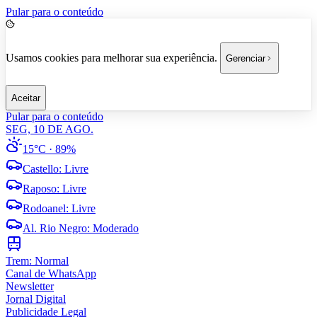
Pular para o conteúdo
Usamos cookies para melhorar sua experiência.
Gerenciar
Aceitar
Pular para o conteúdo
SEG, 10 DE AGO.
15°C
· 89%
Castello
:
Livre
Raposo
:
Livre
Rodoanel
:
Livre
Al. Rio Negro
:
Moderado
Trem:
Normal
Canal de WhatsApp
Newsletter
Jornal Digital
Publicidade Legal