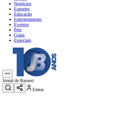
Negócios
Esportes
Educação
Entretenimento
Eventos
Pets
Guias
Especiais
Explore Tudo
Últimas Notícias
Previsão do Tempo
Trânsito e Rotas
Dia a Dia & Lazer
Jornal de Barueri
Transportes
Entrar
Gastronomia
Cinema & Shows
Jogos
Novo
Para Sua Empresa
Anuncie no Portal
Cadastrar Empresa