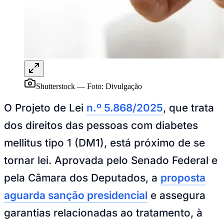
NBA
NFL
Fórmula 1
UFC
Tênis (ATP)
MLB
NHL
Atletismo
Vôlei
NBB
Shutterstock
—
Foto:
Divulgação
Competições de Futebol
O Projeto de Lei
n.º 5.868/2025
, que trata
Brasileirão Série A
dos direitos das pessoas com diabetes
Brasileirão Série B
Paulistão
mellitus tipo 1 (DM1), está próximo de se
Copa do Brasil
Libertadores
tornar lei. Aprovada pelo Senado Federal e
Sul-Americana
Copa América
pela Câmara dos Deputados, a
proposta
Champions League
Premier League
aguarda sanção presidencial
e assegura
La Liga
Bundesliga
garantias relacionadas ao tratamento, à
Mundial 2026