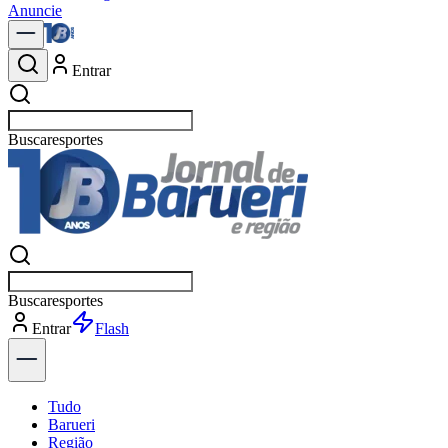
Anuncie
Entrar
Buscar
política
Buscar
política
Entrar
Explorar
Tudo
Barueri
Região