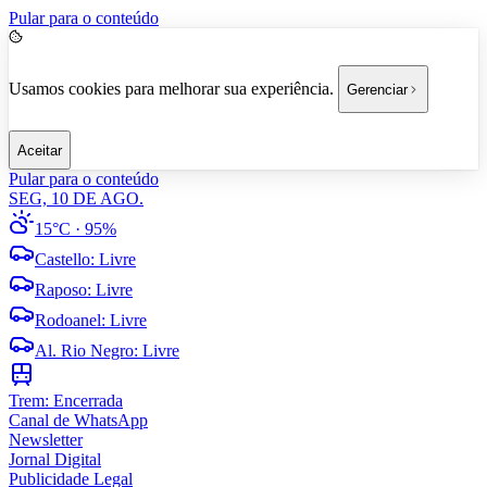
Pular para o conteúdo
Usamos cookies para melhorar sua experiência.
Gerenciar
Aceitar
Pular para o conteúdo
SEG, 10 DE AGO.
15°C
· 95%
Castello
:
Livre
Raposo
:
Livre
Rodoanel
:
Livre
Al. Rio Negro
:
Livre
Trem:
Encerrada
Canal de WhatsApp
Newsletter
Jornal Digital
Publicidade Legal