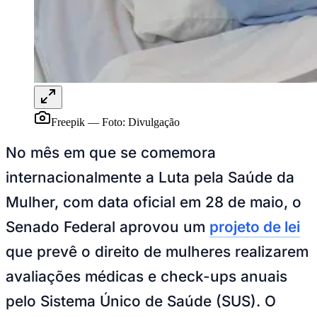
NBA
NFL
Fórmula 1
UFC
Tênis (ATP)
MLB
NHL
Atletismo
Vôlei
NBB
Freepik
—
Foto:
Divulgação
Competições de Futebol
No mês em que se comemora
Brasileirão Série A
internacionalmente a Luta pela Saúde da
Brasileirão Série B
Paulistão
Mulher, com data oficial em 28 de maio, o
Copa do Brasil
Libertadores
Senado Federal aprovou um
projeto de lei
Sul-Americana
Copa América
que prevê o direito de mulheres realizarem
Champions League
Premier League
avaliações médicas e check-ups anuais
La Liga
Bundesliga
pelo Sistema Único de Saúde (SUS). O
Mundial 2026