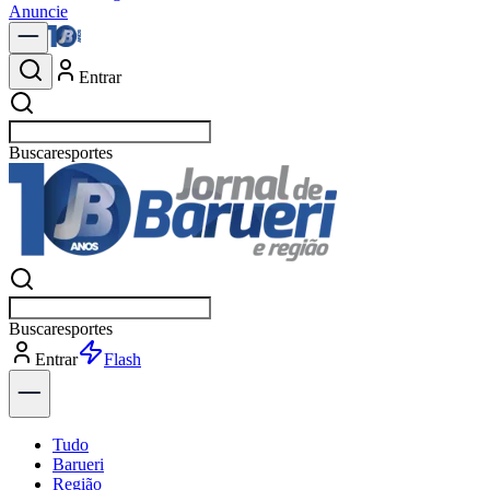
Anuncie
Entrar
Buscar
política
Buscar
política
Entrar
Explorar
Tudo
Barueri
Região