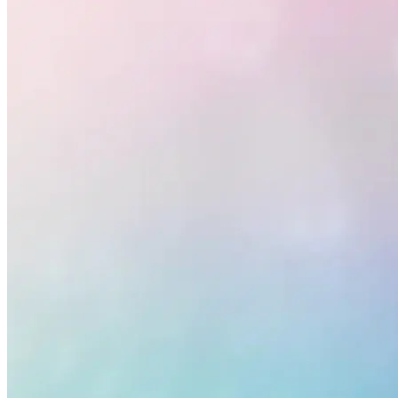
Atlético-MG