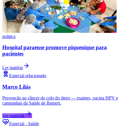
politica
Hospital paraense promove piquenique para
pacientes
Ler matéria
Grêmio
Especial relacionado
Março Lilás
Prevenção ao câncer do colo do útero — exames, vacina HPV e
campanhas da Saúde de Barueri.
Ver especial
Especial · Saúde