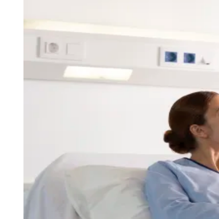
Rocha
Francisco Morato
Taboão da Serra
Embu das Artes
São Roque
Para Sua Empresa
Anuncie Regional
Guia de Empresas
Vagas na Região
Novo
Hub de Negócios
Guia Comercial
Selo Verificado
Portal Educacional
Agenda de Vestibulares
Vagas de Emprego
Concursos
Panorama Econômico
Panorama Econômico
Para Sua Empresa
Anuncie no Portal
Verificar Empresa
Novo
Anunciar Vagas
Novo
Publicidade Legal