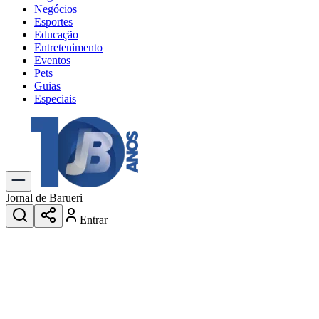
Negócios
Esportes
Educação
Entretenimento
Eventos
Pets
Guias
Especiais
Explore Tudo
Últimas Notícias
Previsão do Tempo
Trânsito e Rotas
Dia a Dia & Lazer
Jornal de Barueri
Transportes
Entrar
Gastronomia
Cinema & Shows
Jogos
Novo
Para Sua Empresa
Anuncie no Portal
Cadastrar Empresa