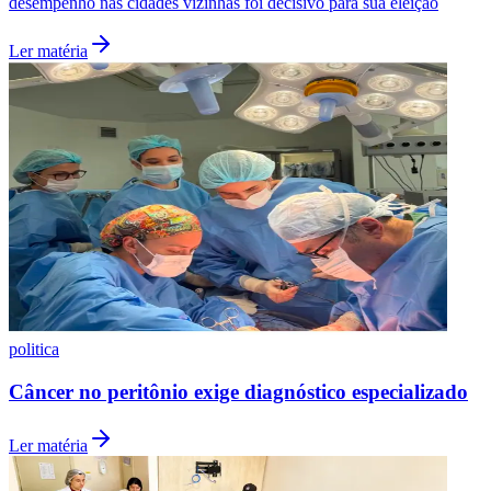
desempenho nas cidades vizinhas foi decisivo para sua eleição
Ler matéria
Internacional
politica
Câncer no peritônio exige diagnóstico especializado
Ler matéria