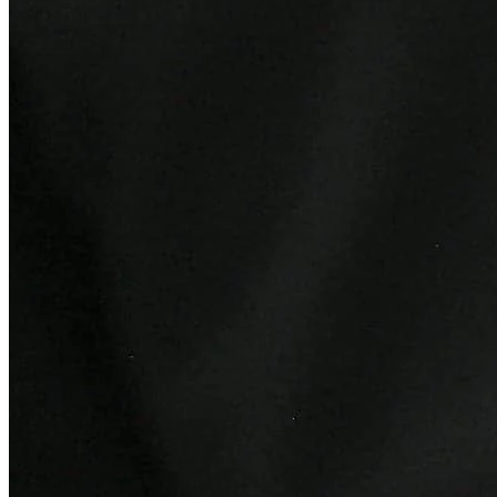
Goiás