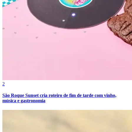
Athletico-PR
2
São Roque Sunset cria roteiro de fim de tarde com vinho,
música e gastronomia