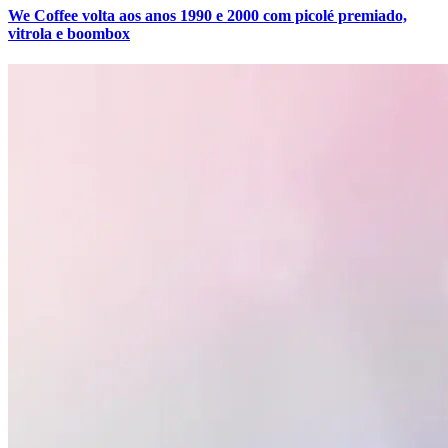
We Coffee volta aos anos 1990 e 2000 com picolé premiado,
vitrola e boombox