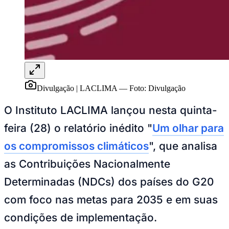
NBA
NFL
Fórmula 1
UFC
Tênis (ATP)
MLB
NHL
Atletismo
Vôlei
NBB
Divulgação | LACLIMA
—
Foto:
Divulgação
Competições de Futebol
O Instituto LACLIMA lançou nesta quinta-
Brasileirão Série A
feira (28) o relatório inédito "
Um olhar para
Brasileirão Série B
Paulistão
os compromissos climáticos
", que analisa
Copa do Brasil
Libertadores
as Contribuições Nacionalmente
Sul-Americana
Copa América
Determinadas (NDCs) dos países do G20
Champions League
Premier League
com foco nas metas para 2035 e em suas
La Liga
Bundesliga
condições de implementação.
Mundial 2026