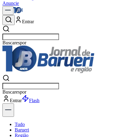
Anuncie
Entrar
Buscar
política
Buscar
política
Entrar
Explorar
Tudo
Barueri
Região