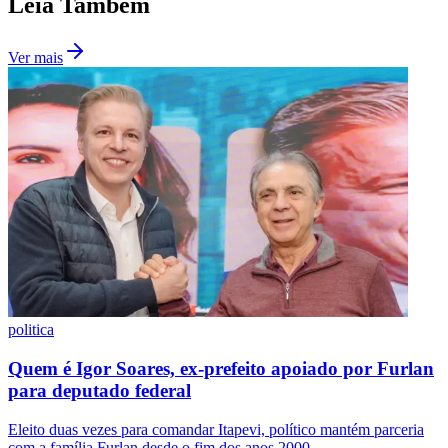
Leia Também
Ver mais
Botafogo
politica
Quem é Igor Soares, ex-prefeito apoiado por Furlan
para deputado federal
Eleito duas vezes para comandar Itapevi, político mantém parceria
com a família Furlan desde o fim dos anos 2000