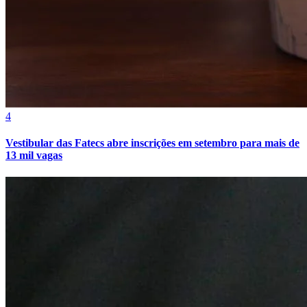
Sport
4
Vestibular das Fatecs abre inscrições em setembro para mais de
13 mil vagas