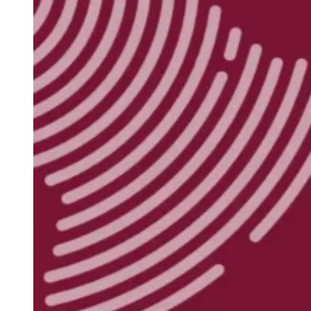
Rocha
Francisco Morato
Taboão da Serra
Embu das Artes
São Roque
Para Sua Empresa
Anuncie Regional
Guia de Empresas
Vagas na Região
Novo
Hub de Negócios
Guia Comercial
Selo Verificado
Portal Educacional
Agenda de Vestibulares
Vagas de Emprego
Concursos
Panorama Econômico
Panorama Econômico
Para Sua Empresa
Anuncie no Portal
Verificar Empresa
Novo
Anunciar Vagas
Novo
Publicidade Legal