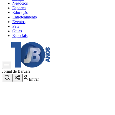
Negócios
Esportes
Educação
Entretenimento
Eventos
Pets
Guias
Especiais
Explore Tudo
Últimas Notícias
Previsão do Tempo
Trânsito e Rotas
Dia a Dia & Lazer
Jornal de Barueri
Transportes
Entrar
Gastronomia
Cinema & Shows
Jogos
Novo
Para Sua Empresa
Anuncie no Portal
Cadastrar Empresa