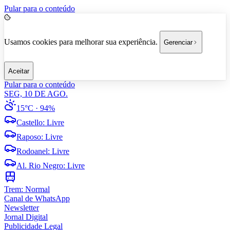
Pular para o conteúdo
Usamos cookies para melhorar sua experiência.
Gerenciar
Aceitar
Pular para o conteúdo
SEG, 10 DE AGO.
15°C
· 94%
Castello
:
Livre
Raposo
:
Livre
Rodoanel
:
Livre
Al. Rio Negro
:
Livre
Trem:
Normal
Canal de WhatsApp
Newsletter
Jornal Digital
Publicidade Legal