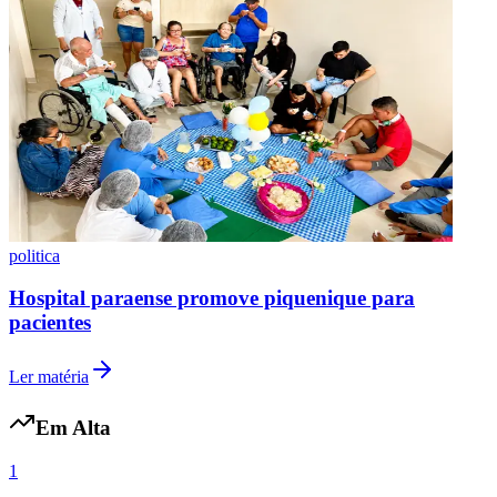
politica
Hospital paraense promove piquenique para
pacientes
Ler matéria
Em Alta
Atlético-MG
1