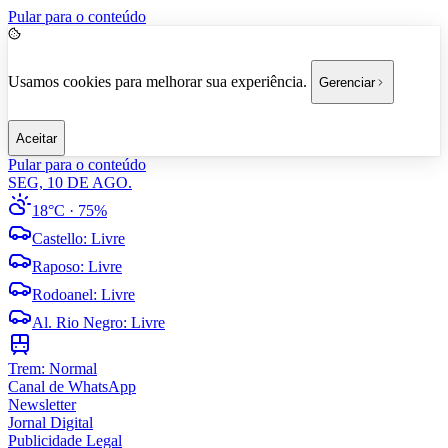
Pular para o conteúdo
Usamos cookies para melhorar sua experiência.
Gerenciar
Aceitar
Pular para o conteúdo
SEG, 10 DE AGO.
18°C
· 75%
Castello
:
Livre
Raposo
:
Livre
Rodoanel
:
Livre
Al. Rio Negro
:
Livre
Trem:
Normal
Canal de WhatsApp
Newsletter
Jornal Digital
Publicidade Legal