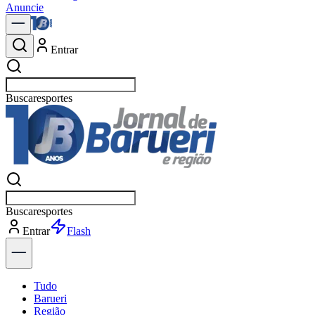
Anuncie
Entrar
Buscar
política
Buscar
política
Entrar
Explorar
Tudo
Barueri
Região