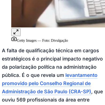
NBA
NFL
Fórmula 1
UFC
Tênis (ATP)
MLB
NHL
Atletismo
Vôlei
NBB
Getty Images
—
Foto:
Divulgação
Competições de Futebol
A falta de qualificação técnica em cargos
Brasileirão Série A
estratégicos é o principal impacto negativo
Brasileirão Série B
Paulistão
da polarização política na administração
Copa do Brasil
Libertadores
pública. É o que revela um
levantamento
Sul-Americana
Copa América
promovido pelo Conselho Regional de
Champions League
Premier League
Administração de São Paulo (CRA-SP)
, que
La Liga
Bundesliga
ouviu 569 profissionais da área entre
Mundial 2026