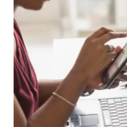
Rocha
Francisco Morato
Taboão da Serra
Embu das Artes
São Roque
Para Sua Empresa
Anuncie Regional
Guia de Empresas
Vagas na Região
Novo
Hub de Negócios
Guia Comercial
Selo Verificado
Portal Educacional
Agenda de Vestibulares
Vagas de Emprego
Concursos
Panorama Econômico
Panorama Econômico
Para Sua Empresa
Anuncie no Portal
Verificar Empresa
Novo
Anunciar Vagas
Novo
Publicidade Legal