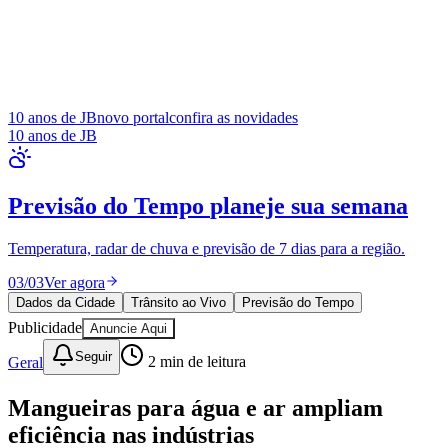
10 anos de JB
novo portal
confira as novidades
10 anos de JB
Dados da Cidade
indicadores e
transparência
Goiás
Orçamento municipal, indicadores sociais e dados de transparência
pública.
01
/
03
Consultar
Dados da Cidade
Trânsito ao Vivo
Previsão do Tempo
Publicidade
Anuncie Aqui
Seguir
Geral
2
min de leitura