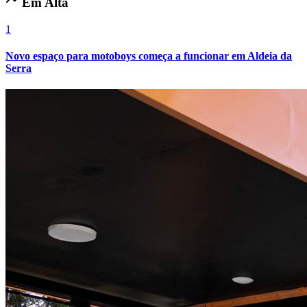
Em Alta
1
Novo espaço para motoboys começa a funcionar em Aldeia da
Serra
Internacional