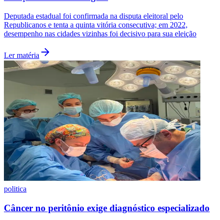
Deputada estadual foi confirmada na disputa eleitoral pelo
Republicanos e tenta a quinta vitória consecutiva; em 2022,
desempenho nas cidades vizinhas foi decisivo para sua eleição
Ler matéria
Botafogo
politica
Câncer no peritônio exige diagnóstico especializado