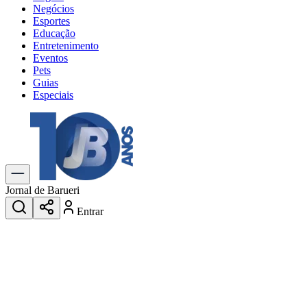
Negócios
Esportes
Educação
Entretenimento
Eventos
Pets
Guias
Especiais
Explore Tudo
Últimas Notícias
Previsão do Tempo
Trânsito e Rotas
Dia a Dia & Lazer
Jornal de Barueri
Transportes
Entrar
Gastronomia
Cinema & Shows
Jogos
Novo
Para Sua Empresa
Anuncie no Portal
Cadastrar Empresa