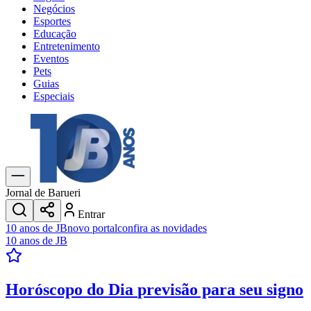
Negócios
Esportes
Educação
Entretenimento
Eventos
Pets
Guias
Especiais
Explore Tudo
Últimas Notícias
Previsão do Tempo
Trânsito e Rotas
Dia a Dia & Lazer
Jornal de Barueri
Transportes
Entrar
Gastronomia
10 anos de JB
novo portal
confira as novidades
Cinema & Shows
10 anos de JB
Jogos
Novo
Para Sua Empresa
Horóscopo do Dia
previsão para seu signo
Anuncie no Portal
Cadastrar Empresa