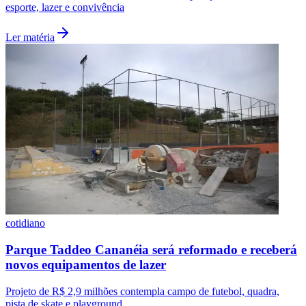
esporte, lazer e convivência
Fluminense
Ler matéria
cotidiano
Parque Taddeo Cananéia será reformado e receberá
novos equipamentos de lazer
Projeto de R$ 2,9 milhões contempla campo de futebol, quadra,
pista de skate e playground