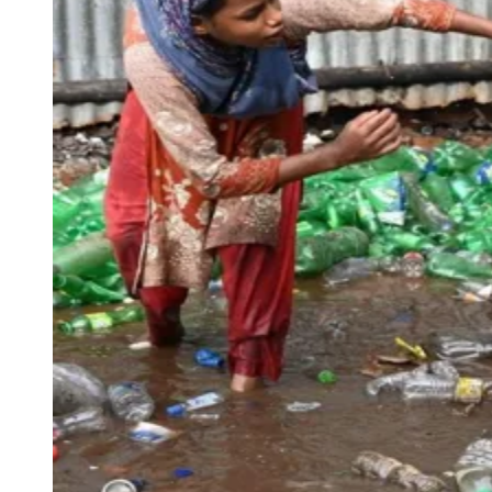
Julio
Jardim Líbano
Jardim Maria Cristina
Jardim Maria Helena
Jardim
Mutinga
Jardim Paraíso
Jardim Paulista
Jardim Reginalice
Jardim São
Luís
Jardim São Pedro
Jardim São Silvestre
Jardim Silveira
Jardim
Tupã
Jardim Tupanci
Mutinga
Nova Aldeinha
Osasco
Parque dos
Camargos
Parque Imperial
Parque Santa Luzia
Parque Viana
Pirapora
do Bom Jesus
Recanto Phrynéa
Santana de
Parnaíba
Silveira
Tamboré
Vale do Sol
Vila Barros
Vila Boa Vista
Vila
do Conde
Vila Engenho Novo
Vila Márcia
Vila Nossa Sra. da
Escada
Vila Porto
Votupoca
Para Sua Empresa
Anuncie no Portal
Guia de Empresas
Divulgar Vagas
Novo
Publicidade Legal
Negócios Regionais
Turismo
Segurança Regional
Hospitais Estaduais
Parques & Represas
Cidades da Região
Santana de Parnaíba
Osasco
Carapicuíba
Jandira
Itapevi
Cotia
Pirapora
do Bom Jesus
Araçariguama
Cajamar
Caieiras
Franco da