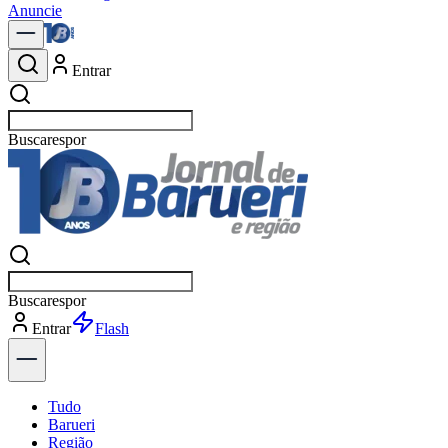
Anuncie
Entrar
Buscar
n
Buscar
n
Entrar
Explorar
Tudo
Barueri
Região