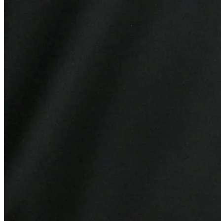
Atlético-MG