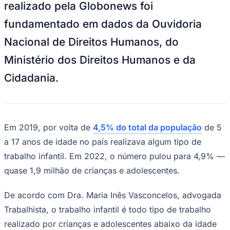
realizado pela Globonews foi
NBA
NFL
fundamentado em dados da Ouvidoria
Fórmula 1
UFC
Nacional de Direitos Humanos, do
Tênis (ATP)
MLB
Ministério dos Direitos Humanos e da
NHL
Atletismo
Cidadania.
Vôlei
NBB
Competições de Futebol
Brasileirão Série A
Em 2019, por volta de
4,5% do total da população
de 5
Brasileirão Série B
Paulistão
a 17 anos de idade no país realizava algum tipo de
Copa do Brasil
trabalho infantil. Em 2022, o número pulou para 4,9% —
Libertadores
Sul-Americana
quase 1,9 milhão de crianças e adolescentes.
Copa América
Champions League
De acordo com Dra. Maria Inês Vasconcelos, advogada
Premier League
La Liga
Trabalhista, o trabalho infantil é todo tipo de trabalho
Bundesliga
realizado por crianças e adolescentes abaixo da idade
Mundial 2026