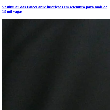
Vestibular das Fatecs abre inscrições em setembro para mais de
13 mil vagas
Internacional