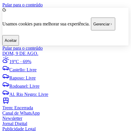
Pular para o conteúdo
Usamos cookies para melhorar sua experiência.
Gerenciar
Aceitar
Pular para o conteúdo
DOM, 9 DE AGO.
19°C
· 69%
Castello
:
Livre
Raposo
:
Livre
Rodoanel
:
Livre
Al. Rio Negro
:
Livre
Trem:
Encerrada
Canal de WhatsApp
Newsletter
Jornal Digital
Publicidade Legal