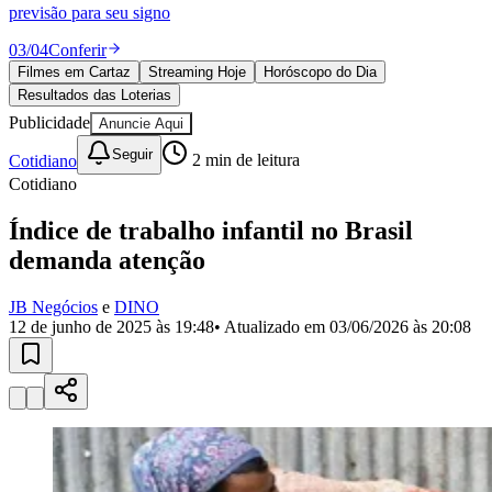
Divulgar Vagas
Novo
previsão para seu signo
Publicidade Legal
03
/
04
Conferir
Política
Filmes em Cartaz
Streaming Hoje
Horóscopo do Dia
Eleições
Resultados das Loterias
Esportes
Saúde
Publicidade
Anuncie Aqui
Segurança
Seguir
Cotidiano
2
min de leitura
Cultura
Meio Ambiente
Cotidiano
Obras
Educação
Índice de trabalho infantil no Brasil
demanda atenção
Bairros de Barueri
JB Negócios
e
DINO
Selecione sua região
Para notícias da sua região
12 de junho de 2025 às 19:48
• Atualizado em
03/06/2026 às 20:08
Aldeia
Aldeia da Serra
Aldeia de Barueri
Alphaville
Bairro
Jubran
Belval
Bethaville
Boa
Vista
Califórnia
Carapicuíba
Centro
Chácaras Marco
Cidades da
Região
Cotia
Cruz Preta
Engenho Novo
Fazenda
Militar
Itapevi
Jandira
Jardim Audir
Jardim Belval
Jardim
Califórnia
Jardim dos Altos
Jardim dos Camargos
Jardim
Esperança
Jardim Graziela
Jardim Iracema
Jardim Itaquiti
Jardim