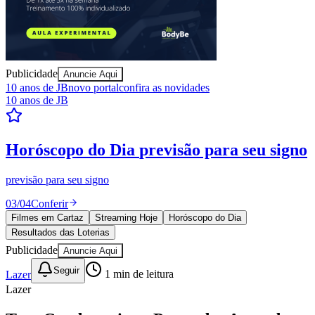
Publicidade
Anuncie Aqui
10 anos de JB
novo portal
confira as novidades
10 anos de JB
Ceará
Resultados das Loterias
confira se ganhou
Mega-Sena, Quina, Lotofácil e todos os jogos. Resultado
instantâneo.
04
/
04
Ver resultados
Filmes em Cartaz
Streaming Hoje
Horóscopo do Dia
Resultados das Loterias
Publicidade
Anuncie Aqui
Seguir
Lazer
1
min de leitura
Lazer