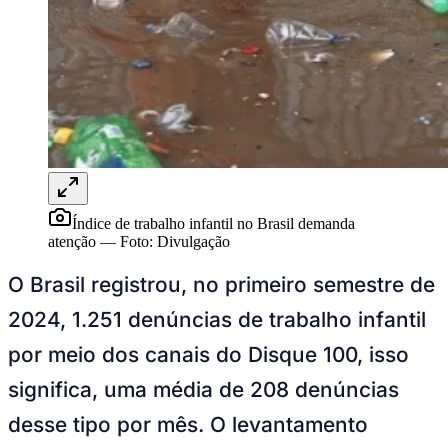
Rocha
Francisco Morato
Taboão da Serra
Embu das Artes
São Roque
Para Sua Empresa
Anuncie Regional
Guia de Empresas
Vagas na Região
Novo
Hub de Negócios
Guia Comercial
Selo Verificado
Portal Educacional
Agenda de Vestibulares
Vagas de Emprego
Índice de trabalho infantil no Brasil demanda
Concursos
atenção
—
Foto:
Divulgação
Panorama Econômico
O Brasil registrou, no primeiro semestre de
Panorama Econômico
2024, 1.251 denúncias de trabalho infantil
Para Sua Empresa
por meio dos canais do Disque 100, isso
Anuncie no Portal
significa, uma média de 208 denúncias
Verificar Empresa
Novo
Anunciar Vagas
Novo
desse tipo por mês. O levantamento
Publicidade Legal