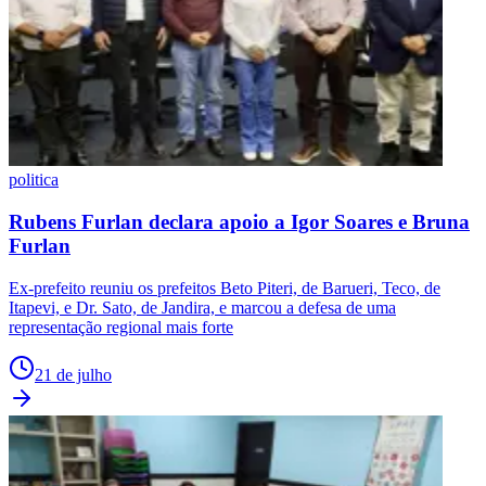
politica
Rubens Furlan declara apoio a Igor Soares e Bruna
Furlan
Ex-prefeito reuniu os prefeitos Beto Piteri, de Barueri, Teco, de
Itapevi, e Dr. Sato, de Jandira, e marcou a defesa de uma
representação regional mais forte
21 de julho