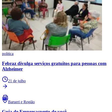
politica
Febraz divulga serviços gratuitos para pessoas com
Alzheimer
21 de julho
Barueri
e Região
Guia de Empresas
perto de você