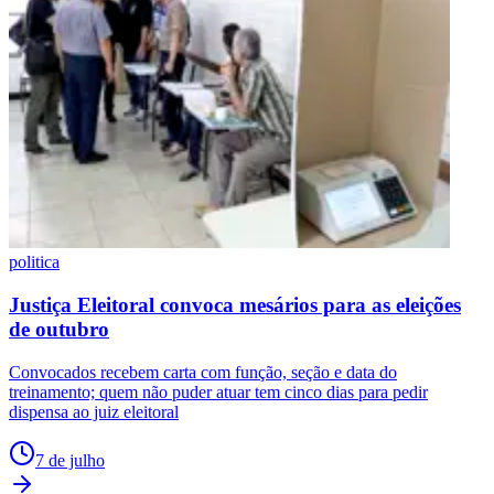
politica
Justiça Eleitoral convoca mesários para as eleições
de outubro
Convocados recebem carta com função, seção e data do
treinamento; quem não puder atuar tem cinco dias para pedir
dispensa ao juiz eleitoral
7 de julho