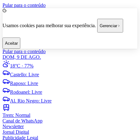
Pular para o conteúdo
Usamos cookies para melhorar sua experiência.
Gerenciar
Aceitar
Pular para o conteúdo
DOM, 9 DE AGO.
18°C
· 77%
Castello
:
Livre
Raposo
:
Livre
Rodoanel
:
Livre
Al. Rio Negro
:
Livre
Trem:
Normal
Canal de WhatsApp
Newsletter
Jornal Digital
Publicidade Legal