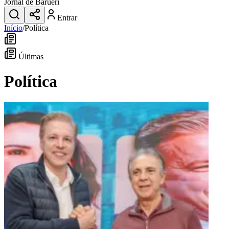
Jornal de Barueri
Entrar
Início
/
Política
Últimas
Política