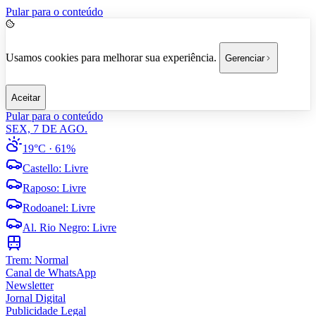
Pular para o conteúdo
Usamos cookies para melhorar sua experiência.
Gerenciar
Aceitar
Pular para o conteúdo
SEX, 7 DE AGO.
19°C
· 61%
Castello
:
Livre
Raposo
:
Livre
Rodoanel
:
Livre
Al. Rio Negro
:
Livre
Trem:
Normal
Canal de WhatsApp
Newsletter
Jornal Digital
Publicidade Legal