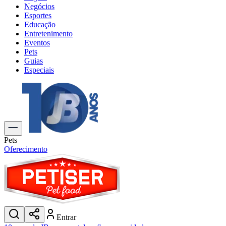
Negócios
Esportes
Educação
Entretenimento
Eventos
Pets
Guias
Especiais
Explore Tudo
Últimas Notícias
Previsão do Tempo
Trânsito e Rotas
Dia a Dia & Lazer
Pets
Transportes
Oferecimento
Gastronomia
Cinema & Shows
Jogos
Novo
Para Sua Empresa
Anuncie no Portal
Entrar
Cadastrar Empresa