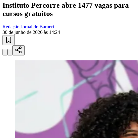
Sport
10 anos de JB
novo portal
confira as novidades
10 anos de JB
Pets Perdidos
ajude a encontrar
Consulte e cadastre animais perdidos. Juntos podemos reunir
famílias.
01
/
03
Verificar
Pets Perdidos
Adoção Responsável
Guia Pet
Publicidade
Anuncie Aqui
Seguir
Geral
4
min de leitura