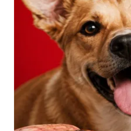
Rocha
Francisco Morato
Taboão da Serra
Embu das Artes
São Roque
Para Sua Empresa
Anuncie Regional
Guia de Empresas
Vagas na Região
Novo
Hub de Negócios
Guia Comercial
Selo Verificado
Portal Educacional
Agenda de Vestibulares
Vagas de Emprego
Concursos
Panorama Econômico
Panorama Econômico
Para Sua Empresa
Anuncie no Portal
Verificar Empresa
Novo
Anunciar Vagas
Novo
Publicidade Legal