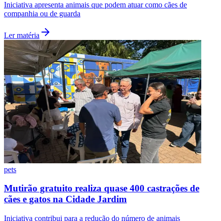
Iniciativa apresenta animais que podem atuar como cães de
companhia ou de guarda
Ler matéria
pets
Mutirão gratuito realiza quase 400 castrações de
Flamengo
cães e gatos na Cidade Jardim
Iniciativa contribui para a redução do número de animais