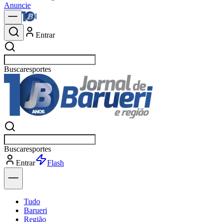
Anuncie
Entrar
Buscar
Buscar
Entrar
Explorar
Tudo
Barueri
Região