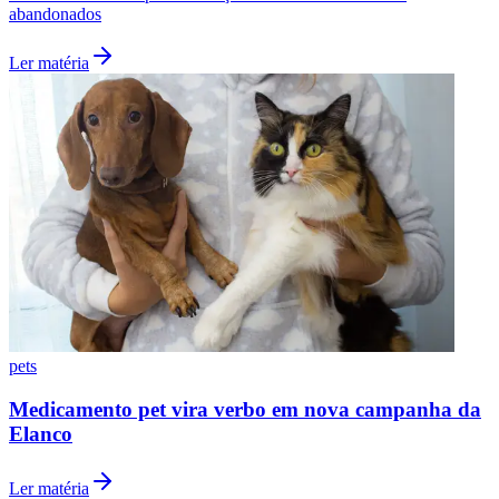
abandonados
Ler matéria
pets
Medicamento pet vira verbo em nova campanha da
Elanco
Ler matéria