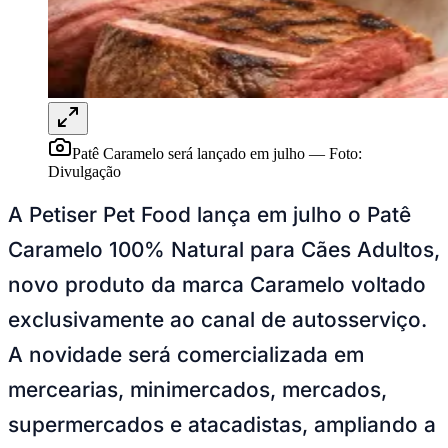
NBA
NFL
Fórmula 1
UFC
Tênis (ATP)
MLB
NHL
Atletismo
Vôlei
Patê Caramelo será lançado em julho
—
Foto:
NBB
Divulgação
Competições de Futebol
A Petiser Pet Food lança em julho o Patê
Brasileirão Série A
Caramelo 100% Natural para Cães Adultos,
Brasileirão Série B
Paulistão
novo produto da marca Caramelo voltado
Copa do Brasil
Libertadores
exclusivamente ao canal de autosserviço.
Sul-Americana
Copa América
A novidade será comercializada em
Champions League
Premier League
mercearias, minimercados, mercados,
La Liga
Bundesliga
supermercados e atacadistas, ampliando a
Mundial 2026