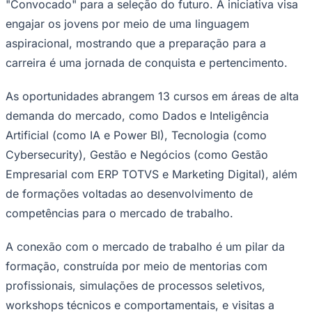
Divulgação/Instituto Percorre
—
Foto:
Divulgação
O Instituto Percorre, que há 28 anos atua na formação e
empregabilidade de jovens, abre inscrições para o
segundo semestre de 2026 com uma nova identidade e
uma campanha inovadora. Com o tema "Convocados
pro Futuro", a instituição oferece quase 1.500 vagas
gratuitas e convoca jovens de 15 a 29 anos a treinar e
Goiás
entrar em campo prontos para o "jogo da vida
profissional".
Inspirada no maior evento de futebol mundial, a
campanha transforma a jornada do aluno em uma
experiência gamificada. Assim, as unidades do instituto
tornaram-se "Arenas", a matrícula passou a ser "Avanço
de Fase" e cada futuro estudante é um talento