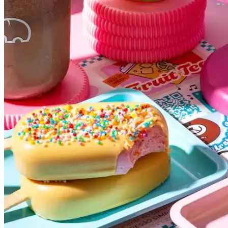
Atlético-MG