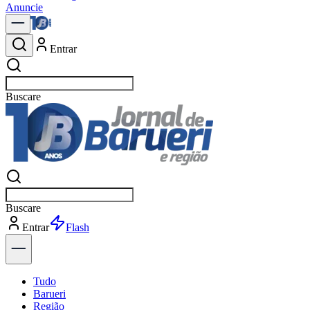
Anuncie
Entrar
Buscar
Buscar
Entrar
Explorar
Tudo
Barueri
Região