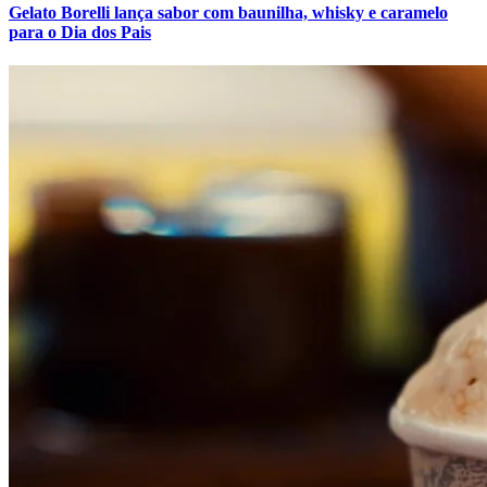
Gelato Borelli lança sabor com baunilha, whisky e caramelo
para o Dia dos Pais
Fortaleza