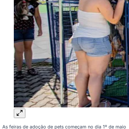
Rocha
Francisco Morato
Taboão da Serra
Embu das Artes
São Roque
Para Sua Empresa
Anuncie Regional
Guia de Empresas
Vagas na Região
Novo
Hub de Negócios
Guia Comercial
Selo Verificado
Portal Educacional
Agenda de Vestibulares
Vagas de Emprego
Concursos
Panorama Econômico
Panorama Econômico
Para Sua Empresa
Anuncie no Portal
Verificar Empresa
Novo
Anunciar Vagas
Novo
Publicidade Legal
As feiras de adoção de pets começam no dia 1º de maio