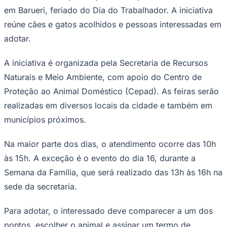
NBA
em Barueri, feriado do Dia do Trabalhador. A iniciativa
NFL
Fórmula 1
reúne cães e gatos acolhidos e pessoas interessadas em
UFC
adotar.
Tênis (ATP)
MLB
NHL
A iniciativa é organizada pela Secretaria de Recursos
Atletismo
Naturais e Meio Ambiente, com apoio do Centro de
Vôlei
NBB
Proteção ao Animal Doméstico (Cepad). As feiras serão
Competições de Futebol
realizadas em diversos locais da cidade e também em
municípios próximos.
Brasileirão Série A
Brasileirão Série B
Paulistão
Na maior parte dos dias, o atendimento ocorre das 10h
Copa do Brasil
Libertadores
às 15h. A exceção é o evento do dia 16, durante a
Sul-Americana
Semana da Família, que será realizado das 13h às 16h na
Copa América
Champions League
sede da secretaria.
Premier League
La Liga
Para adotar, o interessado deve comparecer a um dos
Bundesliga
Mundial 2026
pontos, escolher o animal e assinar um termo de