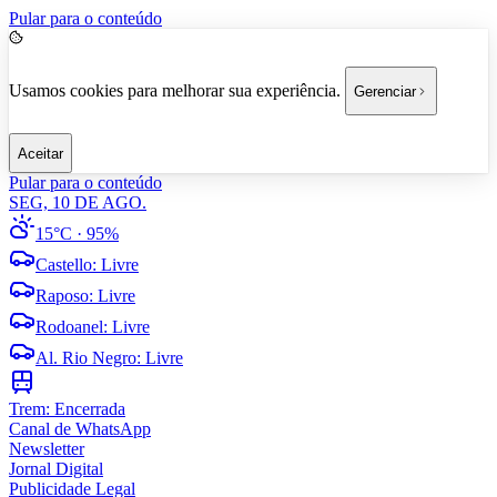
Pular para o conteúdo
Usamos cookies para melhorar sua experiência.
Gerenciar
Aceitar
Pular para o conteúdo
SEG, 10 DE AGO.
15°C
· 95%
Castello
:
Livre
Raposo
:
Livre
Rodoanel
:
Livre
Al. Rio Negro
:
Livre
Trem:
Encerrada
Canal de WhatsApp
Newsletter
Jornal Digital
Publicidade Legal