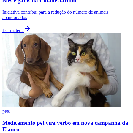
cães e gatos na Cidade Jardim
Fluminense
Iniciativa contribui para a redução do número de animais
abandonados
Ler matéria
pets
Medicamento pet vira verbo em nova campanha da
Elanco