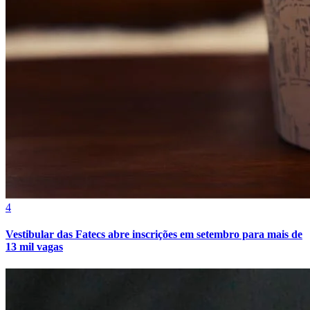
Athletico-PR
4
Vestibular das Fatecs abre inscrições em setembro para mais de
13 mil vagas