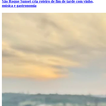
São Roque Sunset cria roteiro de fim de tarde com vinho,
Cruzeiro
música e gastronomia