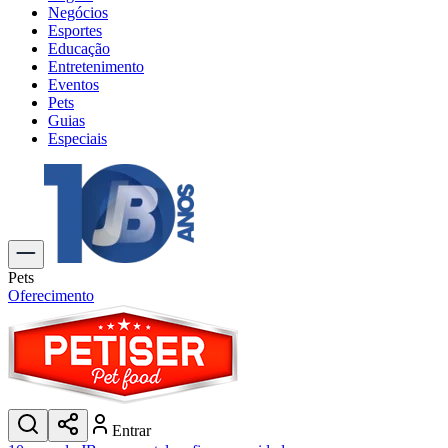
Negócios
Esportes
Educação
Entretenimento
Eventos
Pets
Guias
Especiais
Explore Tudo
Últimas Notícias
Previsão do Tempo
Trânsito e Rotas
Dia a Dia & Lazer
Pets
Transportes
Oferecimento
Gastronomia
Cinema & Shows
Jogos
Novo
Para Sua Empresa
Anuncie no Portal
Entrar
Cadastrar Empresa