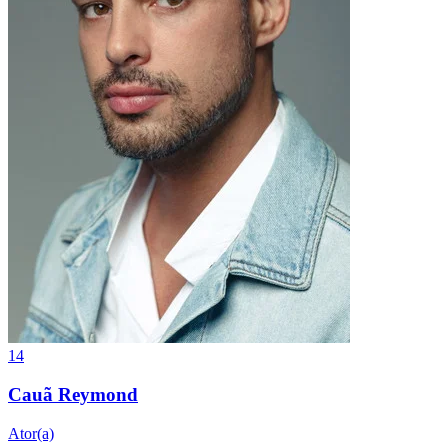
14
Cauã Reymond
Ator(a)