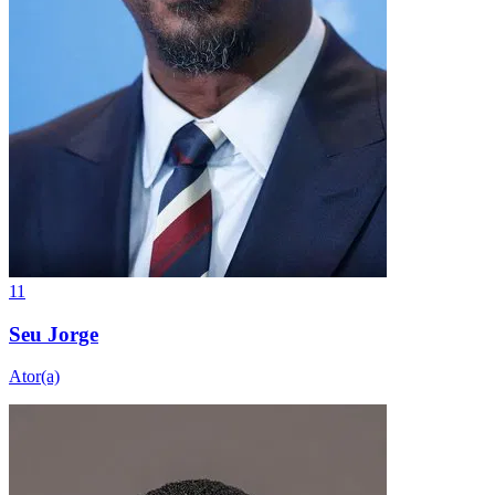
11
Seu Jorge
Ator(a)