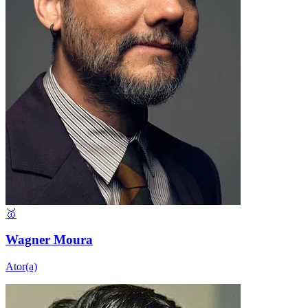
🥇
Wagner Moura
Ator(a)