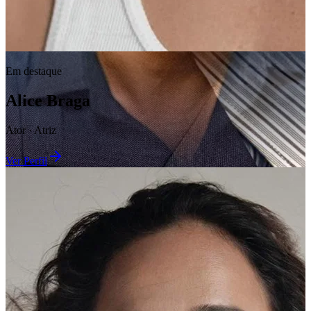
Em destaque
Alice Braga
Ator · Atriz
Ver Perfil
Em destaque
Em destaque