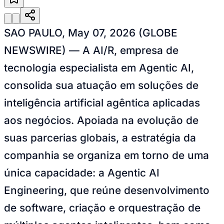
Julio
Jardim Líbano
Jardim Maria Cristina
Jardim Maria Helena
Jardim
Mutinga
Jardim Paraíso
Jardim Paulista
Jardim Reginalice
Jardim São
Luís
Jardim São Pedro
Jardim São Silvestre
Jardim Silveira
Jardim
Tupã
Jardim Tupanci
Mutinga
Nova Aldeinha
Osasco
Parque dos
SAO PAULO, May 07, 2026 (GLOBE
Camargos
Parque Imperial
Parque Santa Luzia
Parque Viana
Pirapora
do Bom Jesus
Recanto Phrynéa
Santana de
NEWSWIRE) — A AI/R, empresa de
Parnaíba
Silveira
Tamboré
Vale do Sol
Vila Barros
Vila Boa Vista
Vila
tecnologia especialista em Agentic AI,
do Conde
Vila Engenho Novo
Vila Márcia
Vila Nossa Sra. da
Escada
Vila Porto
Votupoca
consolida sua atuação em soluções de
Para Sua Empresa
inteligência artificial agêntica aplicadas
Anuncie no Portal
Guia de Empresas
aos negócios. Apoiada na evolução de
Divulgar Vagas
Novo
Publicidade Legal
suas parcerias globais, a estratégia da
Negócios Regionais
companhia se organiza em torno de uma
Turismo
Segurança Regional
única capacidade: a Agentic AI
Hospitais Estaduais
Parques & Represas
Engineering, que reúne desenvolvimento
Cidades da Região
de software, criação e orquestração de
Santana de Parnaíba
Osasco
Carapicuíba
Jandira
Itapevi
Cotia
Pirapora
do Bom Jesus
Araçariguama
Cajamar
Caieiras
Franco da