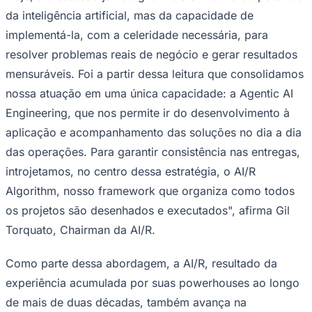
NBA
da inteligência artificial, mas da capacidade de
NFL
Fórmula 1
implementá-la, com a celeridade necessária, para
UFC
resolver problemas reais de negócio e gerar resultados
Tênis (ATP)
MLB
mensuráveis. Foi a partir dessa leitura que consolidamos
NHL
nossa atuação em uma única capacidade: a Agentic AI
Atletismo
Vôlei
Engineering, que nos permite ir do desenvolvimento à
NBB
aplicação e acompanhamento das soluções no dia a dia
Competições de Futebol
das operações. Para garantir consistência nas entregas,
Brasileirão Série A
introjetamos, no centro dessa estratégia, o AI/R
Brasileirão Série B
Algorithm, nosso framework que organiza como todos
Paulistão
Copa do Brasil
os projetos são desenhados e executados", afirma Gil
Libertadores
Sul-Americana
Torquato, Chairman da AI/R.
Copa América
Champions League
Como parte dessa abordagem, a AI/R, resultado da
Premier League
La Liga
experiência acumulada por suas powerhouses ao longo
Bundesliga
de mais de duas décadas, também avança na
Mundial 2026