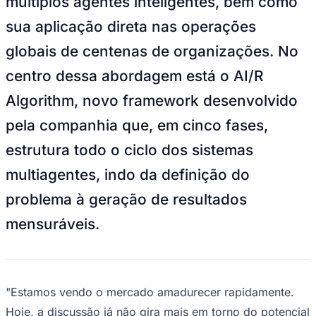
múltiplos agentes inteligentes, bem como
Rocha
Francisco Morato
Taboão da Serra
Embu das Artes
São Roque
Para Sua Empresa
sua aplicação direta nas operações
Anuncie Regional
globais de centenas de organizações. No
Guia de Empresas
Vagas na Região
Novo
centro dessa abordagem está o AI/R
Hub de Negócios
Algorithm, novo framework desenvolvido
Guia Comercial
Selo Verificado
pela companhia que, em cinco fases,
Portal Educacional
Agenda de Vestibulares
estrutura todo o ciclo dos sistemas
Vagas de Emprego
Concursos
multiagentes, indo da definição do
Panorama Econômico
problema à geração de resultados
Panorama Econômico
mensuráveis.
Para Sua Empresa
Anuncie no Portal
Verificar Empresa
Novo
Anunciar Vagas
Novo
"Estamos vendo o mercado amadurecer rapidamente.
Publicidade Legal
Hoje, a discussão já não gira mais em torno do potencial