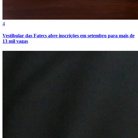
4
Vestibular das Fatecs abre inscrições em setembro para mais de
13 mil vagas
Fortaleza