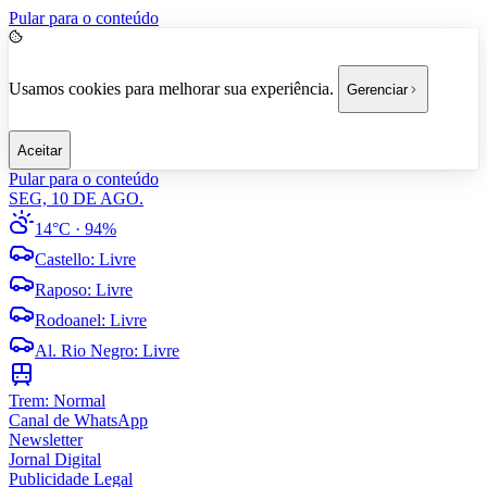
Pular para o conteúdo
Usamos cookies para melhorar sua experiência.
Gerenciar
Aceitar
Pular para o conteúdo
SEG, 10 DE AGO.
14°C
· 94%
Castello
:
Livre
Raposo
:
Livre
Rodoanel
:
Livre
Al. Rio Negro
:
Livre
Trem:
Normal
Canal de WhatsApp
Newsletter
Jornal Digital
Publicidade Legal