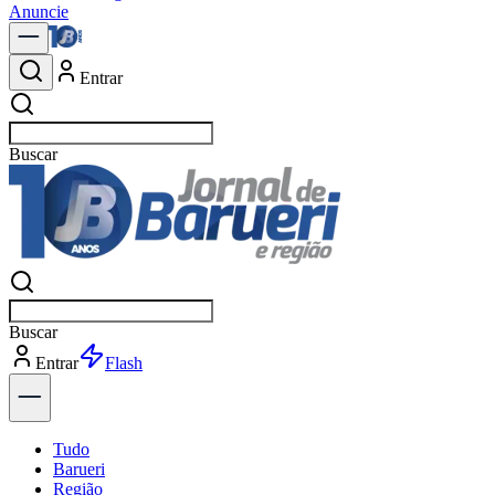
Anuncie
Entrar
Buscar
polí
Buscar
polí
Entrar
Explorar
Tudo
Barueri
Região