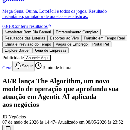
Divulgar Vagas
Novo
Publicidade Legal
Mega-Sena, Quina, Lotofácil e todos os jogos. Resultado
instantâneo, simulador de apostas e estatísticas.
Política
Eleições
03
/
10
Conferir resultados
Esportes
Saúde
Newsletter Bom Dia Barueri
Entretenimento Completo
Segurança
Resultados das Loterias
Esportes ao Vivo
Trânsito em Tempo Real
Cultura
Clima e Previsão do Tempo
Vagas de Emprego
Portal Pet
Meio Ambiente
Explore Barueri
Guia de Empresas
Obras
Publicidade
Anuncie Aqui
Educação
Seguir
Geral
3
min de leitura
Bairros de Barueri
AI/R lança The Algorithm, um novo
Selecione sua região
Para notícias da sua região
modelo de operação que aprofunda sua
Aldeia
Aldeia da Serra
Aldeia de Barueri
Alphaville
Bairro
atuação em Agentic AI aplicada
Jubran
Belval
Bethaville
Boa
aos negócios
Vista
Califórnia
Carapicuíba
Centro
Chácaras Marco
Cidades da
Região
Cotia
Cruz Preta
Engenho Novo
Fazenda
Militar
Itapevi
Jandira
Jardim Audir
Jardim Belval
Jardim
JB Negócios
Califórnia
Jardim dos Altos
Jardim dos Camargos
Jardim
07 de maio de 2026 às 14:47
• Atualizado em
08/05/2026 às 23:52
Esperança
Jardim Graziela
Jardim Iracema
Jardim Itaquiti
Jardim