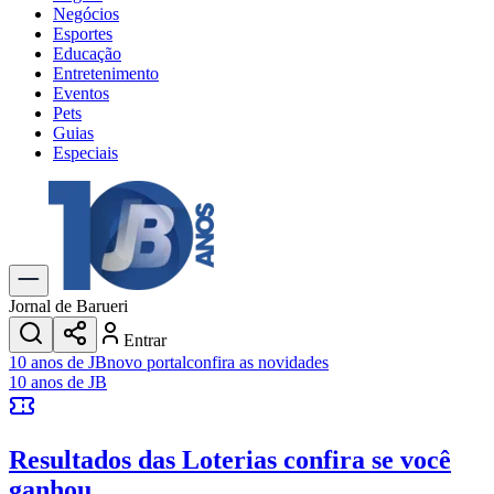
Negócios
Esportes
Educação
Entretenimento
Eventos
Pets
Guias
Especiais
Explore Tudo
Últimas Notícias
Previsão do Tempo
Trânsito e Rotas
Dia a Dia & Lazer
Jornal de Barueri
Transportes
Entrar
Gastronomia
10 anos de JB
novo portal
confira as novidades
Cinema & Shows
10 anos de JB
Jogos
Novo
Para Sua Empresa
Resultados das Loterias
confira se você
Anuncie no Portal
Cadastrar Empresa
ganhou