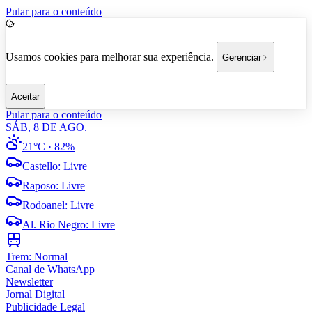
Pular para o conteúdo
Usamos cookies para melhorar sua experiência.
Gerenciar
Aceitar
Pular para o conteúdo
SÁB, 8 DE AGO.
21°C
· 82%
Castello
:
Livre
Raposo
:
Livre
Rodoanel
:
Livre
Al. Rio Negro
:
Livre
Trem:
Normal
Canal de WhatsApp
Newsletter
Jornal Digital
Publicidade Legal