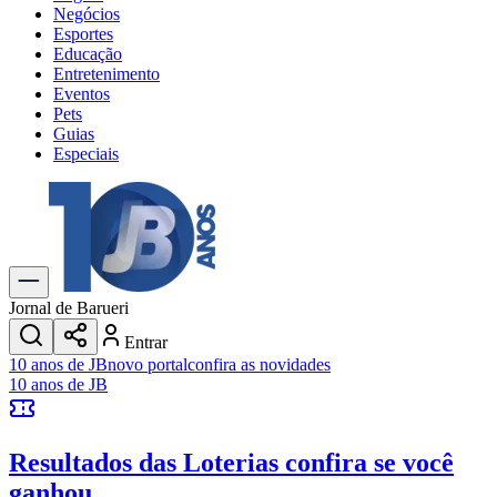
Negócios
Esportes
Educação
Entretenimento
Eventos
Pets
Guias
Especiais
Explore Tudo
Últimas Notícias
Previsão do Tempo
Trânsito e Rotas
Dia a Dia & Lazer
Jornal de Barueri
Transportes
Entrar
Gastronomia
10 anos de JB
novo portal
confira as novidades
Cinema & Shows
10 anos de JB
Jogos
Novo
Para Sua Empresa
Resultados das Loterias
confira se você
Anuncie no Portal
Cadastrar Empresa
ganhou