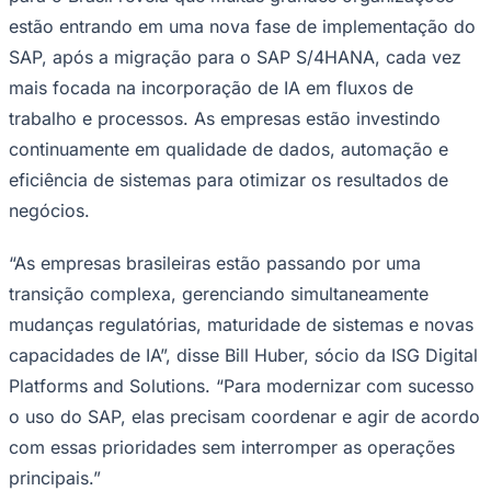
Rocha
Francisco Morato
Taboão da Serra
Embu das Artes
São Roque
Para Sua Empresa
estão entrando em uma nova fase de implementação do
SAP, após a migração para o SAP S/4HANA, cada vez
Anuncie Regional
Guia de Empresas
mais focada na incorporação de IA em fluxos de
Vagas na Região
Novo
trabalho e processos. As empresas estão investindo
Hub de Negócios
continuamente em qualidade de dados, automação e
Guia Comercial
Selo Verificado
eficiência de sistemas para otimizar os resultados de
Portal Educacional
negócios.
Agenda de Vestibulares
Vagas de Emprego
Concursos
“As empresas brasileiras estão passando por uma
Panorama Econômico
transição complexa, gerenciando simultaneamente
mudanças regulatórias, maturidade de sistemas e novas
Panorama Econômico
capacidades de IA”, disse Bill Huber, sócio da ISG Digital
Para Sua Empresa
Platforms and Solutions. “Para modernizar com sucesso
Anuncie no Portal
o uso do SAP, elas precisam coordenar e agir de acordo
Verificar Empresa
Novo
Anunciar Vagas
Novo
com essas prioridades sem interromper as operações
Publicidade Legal
principais.”