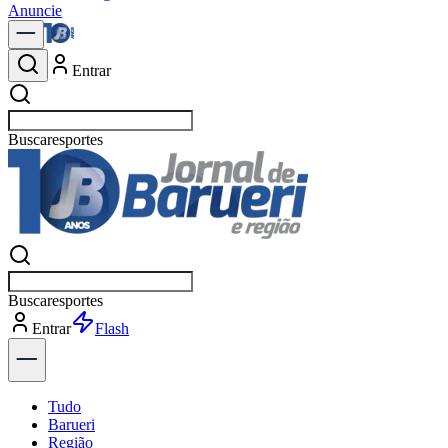
Anuncie
Entrar
Buscar
política
Buscar
política
Entrar
Explorar
Tudo
Barueri
Região