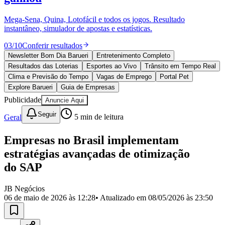
Divulgar Vagas
Novo
Publicidade Legal
Mega-Sena, Quina, Lotofácil e todos os jogos. Resultado
instantâneo, simulador de apostas e estatísticas.
Política
Eleições
03
/
10
Conferir resultados
Esportes
Saúde
Newsletter Bom Dia Barueri
Entretenimento Completo
Segurança
Resultados das Loterias
Esportes ao Vivo
Trânsito em Tempo Real
Cultura
Clima e Previsão do Tempo
Vagas de Emprego
Portal Pet
Meio Ambiente
Explore Barueri
Guia de Empresas
Obras
Publicidade
Anuncie Aqui
Educação
Seguir
Geral
5
min de leitura
Bairros de Barueri
Empresas no Brasil implementam
Selecione sua região
Para notícias da sua região
estratégias avançadas de otimização
Aldeia
Aldeia da Serra
Aldeia de Barueri
Alphaville
Bairro
do SAP
Jubran
Belval
Bethaville
Boa
Vista
Califórnia
Carapicuíba
Centro
Chácaras Marco
Cidades da
JB Negócios
Região
Cotia
Cruz Preta
Engenho Novo
Fazenda
06 de maio de 2026 às 12:28
• Atualizado em
08/05/2026 às 23:50
Militar
Itapevi
Jandira
Jardim Audir
Jardim Belval
Jardim
Califórnia
Jardim dos Altos
Jardim dos Camargos
Jardim
Esperança
Jardim Graziela
Jardim Iracema
Jardim Itaquiti
Jardim