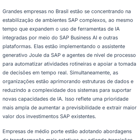
NBA
NFL
Grandes empresas no Brasil estão se concentrando na
Fórmula 1
UFC
estabilização de ambientes SAP complexos, ao mesmo
Tênis (ATP)
tempo que expandem o uso de ferramentas de IA
MLB
NHL
integradas por meio do SAP Business AI e outras
Atletismo
plataformas. Elas estão implementando o assistente
Vôlei
NBB
generativo Joule da SAP e agentes de nível de processo
para automatizar atividades rotineiras e apoiar a tomada
Competições de Futebol
de decisões em tempo real. Simultaneamente, as
Brasileirão Série A
Brasileirão Série B
organizações estão aprimorando estruturas de dados e
Paulistão
reduzindo a complexidade dos sistemas para suportar
Copa do Brasil
Libertadores
novas capacidades de IA. Isso reflete uma prioridade
Sul-Americana
mais ampla de aumentar a previsibilidade e extrair maior
Copa América
Champions League
valor dos investimentos SAP existentes.
Premier League
La Liga
Bundesliga
Empresas de médio porte estão adotando abordagens
Mundial 2026
de transformação mais seletivas ou adiando transições,