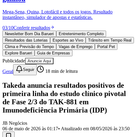
Divulgar Vagas
Novo
Publicidade Legal
Mega-Sena, Quina, Lotofácil e todos os jogos. Resultado
instantâneo, simulador de apostas e estatísticas.
Política
Eleições
03
/
10
Conferir resultados
Esportes
Saúde
Newsletter Bom Dia Barueri
Entretenimento Completo
Segurança
Resultados das Loterias
Esportes ao Vivo
Trânsito em Tempo Real
Cultura
Clima e Previsão do Tempo
Vagas de Emprego
Portal Pet
Meio Ambiente
Explore Barueri
Guia de Empresas
Obras
Publicidade
Anuncie Aqui
Educação
Seguir
Geral
18
min de leitura
Bairros de Barueri
Takeda anuncia resultados positivos de
Selecione sua região
Para notícias da sua região
primeira linha do estudo clínico pivotal
Aldeia
Aldeia da Serra
Aldeia de Barueri
Alphaville
Bairro
de Fase 2/3 do TAK-881 em
Jubran
Belval
Bethaville
Boa
Imunodeficiência Primária (IDP)
Vista
Califórnia
Carapicuíba
Centro
Chácaras Marco
Cidades da
Região
Cotia
Cruz Preta
Engenho Novo
Fazenda
Militar
Itapevi
Jandira
Jardim Audir
Jardim Belval
Jardim
JB Negócios
Califórnia
Jardim dos Altos
Jardim dos Camargos
Jardim
06 de maio de 2026 às 01:17
• Atualizado em
08/05/2026 às 23:50
Esperança
Jardim Graziela
Jardim Iracema
Jardim Itaquiti
Jardim