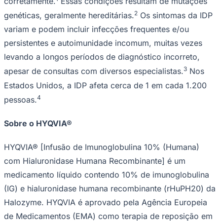
corretamente.
Essas condições resultam de mutações
2
genéticas, geralmente hereditárias.
Os sintomas da IDP
variam e podem incluir infecções frequentes e/ou
persistentes e autoimunidade incomum, muitas vezes
levando a longos períodos de diagnóstico incorreto,
3
apesar de consultas com diversos especialistas.
Nos
Estados Unidos, a IDP afeta cerca de 1 em cada 1.200
4
pessoas.
Sobre o HYQVIA®
HYQVIA® [Infusão de Imunoglobulina 10% (Humana)
com Hialuronidase Humana Recombinante] é um
medicamento líquido contendo 10% de imunoglobulina
(IG) e hialuronidase humana recombinante (rHuPH20) da
Halozyme. HYQVIA é aprovado pela Agência Europeia
de Medicamentos (EMA) como terapia de reposição em