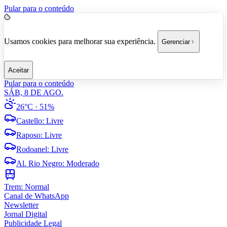
Pular para o conteúdo
Usamos cookies para melhorar sua experiência.
Gerenciar
Aceitar
Pular para o conteúdo
SÁB, 8 DE AGO.
26°C
· 51%
Castello
:
Livre
Raposo
:
Livre
Rodoanel
:
Livre
Al. Rio Negro
:
Moderado
Trem:
Normal
Canal de WhatsApp
Newsletter
Jornal Digital
Publicidade Legal