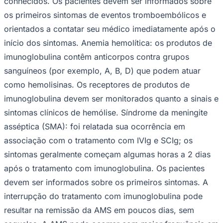
conhecidos. Os pacientes devem ser informados sobre
os primeiros sintomas de eventos tromboembólicos e
orientados a contatar seu médico imediatamente após o
início dos sintomas.
Anemia hemolítica
: os produtos de
Bahia
imunoglobulina contêm anticorpos contra grupos
sanguíneos (por exemplo, A, B, D) que podem atuar
como hemolisinas. Os receptores de produtos de
imunoglobulina devem ser monitorados quanto a sinais e
sintomas clínicos de hemólise.
Síndrome da meningite
asséptica (SMA)
: foi relatada sua ocorrência em
associação com o tratamento com IVIg e SCIg; os
sintomas geralmente começam algumas horas a 2 dias
após o tratamento com imunoglobulina. Os pacientes
devem ser informados sobre os primeiros sintomas. A
interrupção do tratamento com imunoglobulina pode
resultar na remissão da AMS em poucos dias, sem