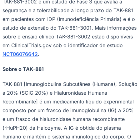
TAK-881-3002 é um estudo de Fase 3 que avalia a
segurança e a tolerabilidade a longo prazo do TAK-881
em pacientes com IDP (Imunodeficiência Primária) e é o
estudo de extensão do TAK-881-3001. Mais informações
sobre o ensaio clínico TAK-881-3002 estão disponíveis
em ClinicalTrials.gov sob o identificador de estudo
NCT06076642
.
Sobre o TAK-881
TAK-881 [Imunoglobulina Subcutânea (Humana), Solução
a 20% (SCIG 20%) e Hialuronidase Humana
Santos
Recombinante] é um medicamento líquido experimental
composto por um frasco de imunoglobulina (IG) a 20%
e um frasco de hialuronidase humana recombinante
(rHuPH20) da Halozyme. A IG é obtida do plasma
humano e mantém o sistema imunológico do corpo. O