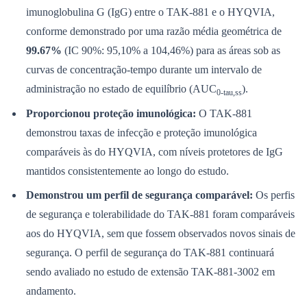
NBA
imunoglobulina G (IgG) entre o TAK-881 e o HYQVIA,
NFL
Fórmula 1
conforme demonstrado por uma razão média geométrica de
UFC
99.67%
(IC 90%: 95,10% a 104,46%) para as áreas sob as
Tênis (ATP)
MLB
curvas de concentração-tempo durante um intervalo de
NHL
administração no estado de equilíbrio (AUC
).
Atletismo
0-tau,ss
Vôlei
Proporcionou proteção imunológica:
O TAK-881
NBB
demonstrou taxas de infecção e proteção imunológica
Competições de Futebol
comparáveis ​​às do HYQVIA, com níveis protetores de IgG
Brasileirão Série A
mantidos consistentemente ao longo do estudo.
Brasileirão Série B
Paulistão
Demonstrou um perfil de segurança comparável:
Os perfis
Copa do Brasil
Libertadores
de segurança e tolerabilidade do TAK-881 foram comparáveis ​​
Sul-Americana
aos do HYQVIA, sem que fossem observados novos sinais de
Copa América
Champions League
segurança. O perfil de segurança do TAK-881 continuará
Premier League
sendo avaliado no estudo de extensão TAK-881-3002 em
La Liga
Bundesliga
andamento.
Mundial 2026