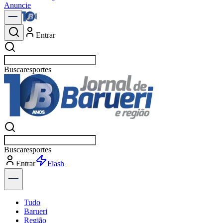
Anuncie
Entrar
Buscar
polít
Buscar
polí
Entrar
Flash
Tudo
Barueri
Região