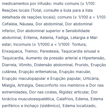
medicamentos por infusão
: muito comuns (≥ 1/10):
Reações locais (Total, consulte a bula para a lista
detalhada de reações locais); comuns (≥ 1/100 a < 1/10):
Cefaleia, Náusea, Dor abdominal, Dor abdominal
inferior, Dor abdominal superior e Sensibilidade
abdominal, Eritema, Astenia, Fadiga, Letargia e Mal-
estar; Incomuns (≥ 1/1000 a < 1/100): Tontura,
Enxaqueca, Tremor, Parestesia, Taquicardia sinusal e
Taquicardia, Aumento da pressão arterial e Hipertensão,
Diarreia, Vômito, Distensão abdominal, Prurido, Erupção
cutânea, Erupção eritematosa, Erupção macular,
Erupção maculopapular e Erupção papular, Urticária,
Mialgia, Artralgia, Desconforto nos membros e Dor nas
extremidades, Dor nas costas, Rigidez articular, Dor
Vitória
torácica musculoesquelética, Calafrios, Edema, Edema
periférico e Inchaço (sistêmico), Edema localizado,