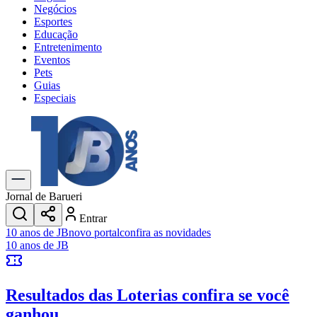
Negócios
Esportes
Educação
Entretenimento
Eventos
Pets
Guias
Especiais
Explore Tudo
Últimas Notícias
Previsão do Tempo
Trânsito e Rotas
Dia a Dia & Lazer
Jornal de Barueri
Transportes
Entrar
Gastronomia
10 anos de JB
novo portal
confira as novidades
Cinema & Shows
10 anos de JB
Jogos
Novo
Para Sua Empresa
Resultados das Loterias
confira se você
Anuncie no Portal
Cadastrar Empresa
ganhou