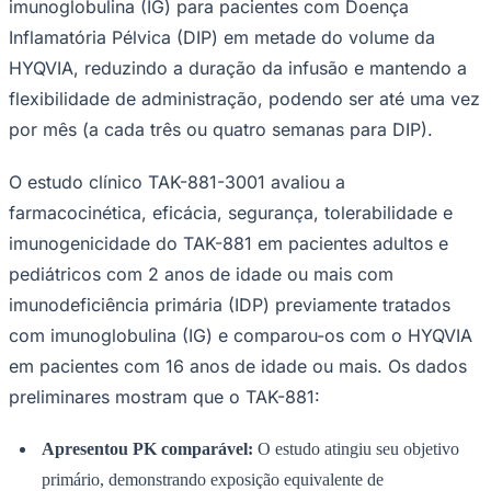
Rocha
Francisco Morato
Taboão da Serra
Embu das Artes
São Roque
imunoglobulina (IG) para pacientes com Doença
Para Sua Empresa
Inflamatória Pélvica (DIP) em metade do volume da
Anuncie Regional
HYQVIA, reduzindo a duração da infusão e mantendo a
Guia de Empresas
flexibilidade de administração, podendo ser até uma vez
Vagas na Região
Novo
por mês (a cada três ou quatro semanas para DIP).
Hub de Negócios
Guia Comercial
Selo Verificado
O estudo clínico TAK-881-3001 avaliou a
Portal Educacional
farmacocinética, eficácia, segurança, tolerabilidade e
Agenda de Vestibulares
Vagas de Emprego
imunogenicidade do TAK-881 em pacientes adultos e
Concursos
pediátricos com 2 anos de idade ou mais com
Panorama Econômico
imunodeficiência primária (IDP) previamente tratados
Panorama Econômico
com imunoglobulina (IG) e comparou-os com o HYQVIA
em pacientes com 16 anos de idade ou mais. Os dados
Para Sua Empresa
preliminares mostram que o TAK-881:
Anuncie no Portal
Verificar Empresa
Novo
Anunciar Vagas
Novo
Apresentou PK comparável:
O estudo atingiu seu objetivo
Publicidade Legal
primário, demonstrando exposição equivalente de