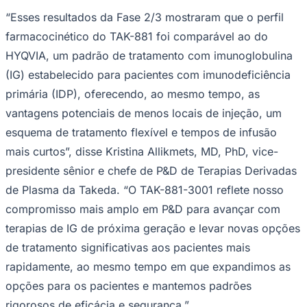
Times - Ir direto
“Esses resultados da Fase 2/3 mostraram que o perfil
farmacocinético do TAK-881 foi comparável ao do
HYQVIA, um padrão de tratamento com imunoglobulina
(IG) estabelecido para pacientes com imunodeficiência
primária (IDP), oferecendo, ao mesmo tempo, as
vantagens potenciais de menos locais de injeção, um
esquema de tratamento flexível e tempos de infusão
mais curtos”, disse Kristina Allikmets, MD, PhD, vice-
presidente sênior e chefe de P&D de Terapias Derivadas
de Plasma da Takeda. “O TAK-881-3001 reflete nosso
compromisso mais amplo em P&D para avançar com
terapias de IG de próxima geração e levar novas opções
de tratamento significativas aos pacientes mais
rapidamente, ao mesmo tempo em que expandimos as
opções para os pacientes e mantemos padrões
rigorosos de eficácia e segurança.”