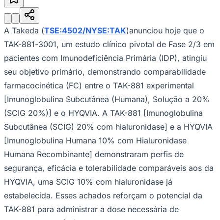
Julio
Jardim Líbano
Jardim Maria Cristina
Jardim Maria Helena
Jardim
Mutinga
Jardim Paraíso
Jardim Paulista
Jardim Reginalice
Jardim São
Luís
Jardim São Pedro
Jardim São Silvestre
Jardim Silveira
Jardim
Tupã
Jardim Tupanci
Mutinga
Nova Aldeinha
Osasco
Parque dos
A Takeda (
TSE:4502/NYSE:TAK
)anunciou hoje que o
Camargos
Parque Imperial
Parque Santa Luzia
Parque Viana
Pirapora
TAK-881-3001, um estudo clínico pivotal de Fase 2/3 em
do Bom Jesus
Recanto Phrynéa
Santana de
Parnaíba
Silveira
Tamboré
Vale do Sol
Vila Barros
Vila Boa Vista
Vila
pacientes com Imunodeficiência Primária (IDP), atingiu
do Conde
Vila Engenho Novo
Vila Márcia
Vila Nossa Sra. da
seu objetivo primário, demonstrando comparabilidade
Escada
Vila Porto
Votupoca
Para Sua Empresa
farmacocinética (FC) entre o TAK-881 experimental
[Imunoglobulina Subcutânea (Humana), Solução a 20%
Anuncie no Portal
Guia de Empresas
(SCIG 20%)] e o HYQVIA. A TAK-881 [Imunoglobulina
Divulgar Vagas
Novo
Publicidade Legal
Subcutânea (SCIG) 20% com hialuronidase] e a HYQVIA
[Imunoglobulina Humana 10% com Hialuronidase
Negócios Regionais
Turismo
Humana Recombinante] demonstraram perfis de
Segurança Regional
segurança, eficácia e tolerabilidade comparáveis ​​aos da
Hospitais Estaduais
Parques & Represas
HYQVIA, uma SCIG 10% com hialuronidase já
Cidades da Região
estabelecida. Esses achados reforçam o potencial da
Santana de Parnaíba
Osasco
Carapicuíba
Jandira
Itapevi
Cotia
Pirapora
TAK-881 para administrar a dose necessária de
do Bom Jesus
Araçariguama
Cajamar
Caieiras
Franco da