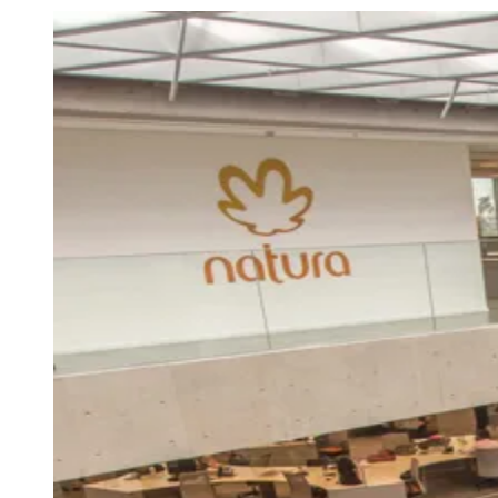
Julio
Jardim Líbano
Jardim Maria Cristina
Jardim Maria Helena
Jardim
Mutinga
Jardim Paraíso
Jardim Paulista
Jardim Reginalice
Jardim São
Luís
Jardim São Pedro
Jardim São Silvestre
Jardim Silveira
Jardim
Tupã
Jardim Tupanci
Mutinga
Nova Aldeinha
Osasco
Parque dos
Camargos
Parque Imperial
Parque Santa Luzia
Parque Viana
Pirapora
do Bom Jesus
Recanto Phrynéa
Santana de
Parnaíba
Silveira
Tamboré
Vale do Sol
Vila Barros
Vila Boa Vista
Vila
do Conde
Vila Engenho Novo
Vila Márcia
Vila Nossa Sra. da
Escada
Vila Porto
Votupoca
Para Sua Empresa
Anuncie no Portal
Guia de Empresas
Divulgar Vagas
Novo
Publicidade Legal
Negócios Regionais
Turismo
Segurança Regional
Hospitais Estaduais
Parques & Represas
Cidades da Região
Santana de Parnaíba
Osasco
Carapicuíba
Jandira
Itapevi
Cotia
Pirapora
do Bom Jesus
Araçariguama
Cajamar
Caieiras
Franco da