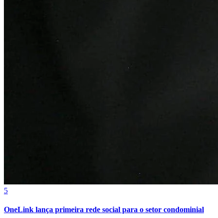
Sport
5
OneLink lança primeira rede social para o setor condominial