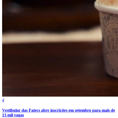
Athletico-PR
4
Vestibular das Fatecs abre inscrições em setembro para mais de
13 mil vagas