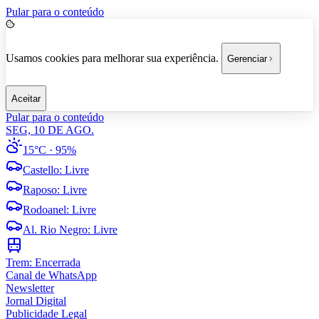
Pular para o conteúdo
Usamos cookies para melhorar sua experiência.
Gerenciar
Aceitar
Pular para o conteúdo
SEG, 10 DE AGO.
15°C
· 95%
Castello
:
Livre
Raposo
:
Livre
Rodoanel
:
Livre
Al. Rio Negro
:
Livre
Trem:
Encerrada
Canal de WhatsApp
Newsletter
Jornal Digital
Publicidade Legal