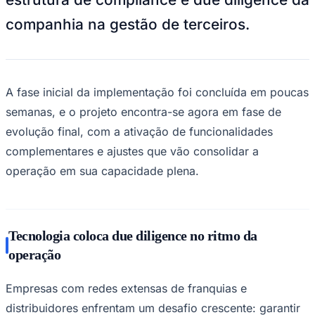
NBA
NFL
companhia na gestão de terceiros.
Fórmula 1
UFC
Tênis (ATP)
MLB
NHL
A fase inicial da implementação foi concluída em poucas
Atletismo
Vôlei
semanas, e o projeto encontra-se agora em fase de
NBB
evolução final, com a ativação de funcionalidades
Competições de Futebol
complementares e ajustes que vão consolidar a
Brasileirão Série A
operação em sua capacidade plena.
Brasileirão Série B
Paulistão
Copa do Brasil
Libertadores
Sul-Americana
Tecnologia coloca due diligence no ritmo da
Copa América
operação
Champions League
Premier League
La Liga
Empresas com redes extensas de franquias e
Bundesliga
Mundial 2026
distribuidores enfrentam um desafio crescente: garantir