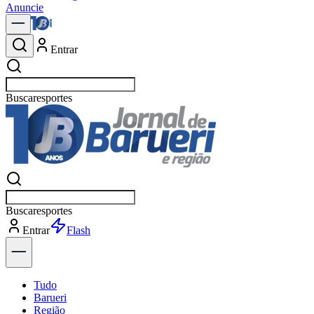
Anuncie
Entrar
Buscar
política
Buscar
política
Entrar
Explorar
Tudo
Barueri
Região