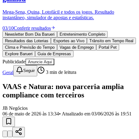
Divulgar Vagas
Novo
Publicidade Legal
Mega-Sena, Quina, Lotofácil e todos os jogos. Resultado
instantâneo, simulador de apostas e estatísticas.
Política
Eleições
03
/
10
Conferir resultados
Esportes
Saúde
Newsletter Bom Dia Barueri
Entretenimento Completo
Segurança
Resultados das Loterias
Esportes ao Vivo
Trânsito em Tempo Real
Cultura
Clima e Previsão do Tempo
Vagas de Emprego
Portal Pet
Meio Ambiente
Explore Barueri
Guia de Empresas
Obras
Publicidade
Anuncie Aqui
Educação
Seguir
Geral
3
min de leitura
Bairros de Barueri
VAAS e Natura: nova parceria amplia
Selecione sua região
Para notícias da sua região
compliance com terceiros
Aldeia
Aldeia da Serra
Aldeia de Barueri
Alphaville
Bairro
Jubran
Belval
Bethaville
Boa
JB Negócios
Vista
Califórnia
Carapicuíba
Centro
Chácaras Marco
Cidades da
06 de maio de 2026 às 13:34
• Atualizado em
03/06/2026 às 19:51
Região
Cotia
Cruz Preta
Engenho Novo
Fazenda
Militar
Itapevi
Jandira
Jardim Audir
Jardim Belval
Jardim
Califórnia
Jardim dos Altos
Jardim dos Camargos
Jardim
Esperança
Jardim Graziela
Jardim Iracema
Jardim Itaquiti
Jardim