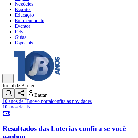
Negócios
Esportes
Educação
Entretenimento
Eventos
Pets
Guias
Especiais
Explore Tudo
Últimas Notícias
Previsão do Tempo
Trânsito e Rotas
Dia a Dia & Lazer
Jornal de Barueri
Transportes
Entrar
Gastronomia
10 anos de JB
novo portal
confira as novidades
Cinema & Shows
10 anos de JB
Jogos
Novo
Para Sua Empresa
Resultados das Loterias
confira se você
Anuncie no Portal
Cadastrar Empresa
ganhou