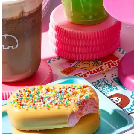
Atlético-MG