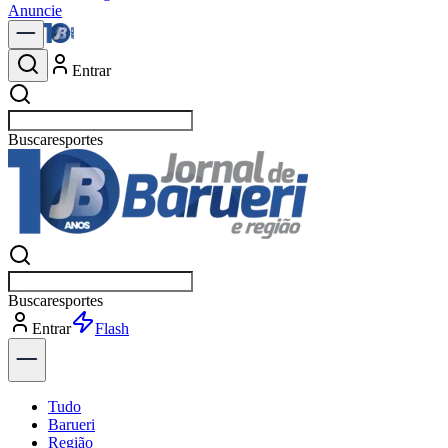
Anuncie
Entrar
Buscar
política
Buscar
política
Entrar
Explorar
Tudo
Barueri
Região