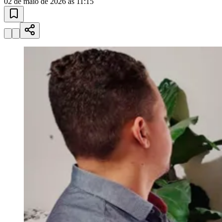
Sport
Esportes ao Vivo
placares e tabelas
atualizadas
Paulistão, Brasileirão, Champions League e mais. Placar em tempo
real, classificação e notícias esportivas.
04
/
10
Acompanhar jogos
Newsletter Bom Dia Barueri
Entretenimento Completo
Resultados das Loterias
Esportes ao Vivo
Trânsito em Tempo Real
Clima e Previsão do Tempo
Vagas de Emprego
Portal Pet
Explore Barueri
Guia de Empresas
Publicidade
Anuncie Aqui
Seguir
Geral
2
min de leitura
Qualifica SP abre 60 vagas para cursos
gratuitos na área de tecnologia
Redação Jornal de Barueri
02 de maio de 2026 às 11:15