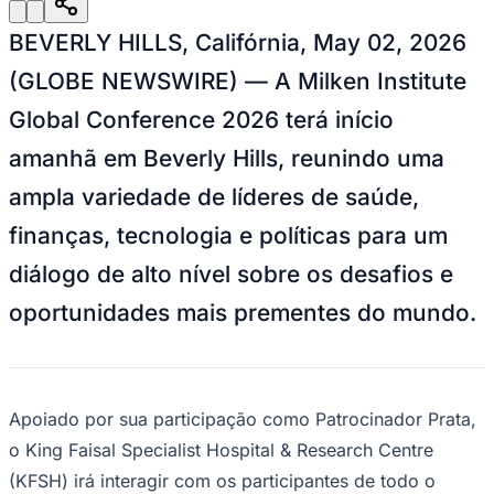
Julio
Jardim Líbano
Jardim Maria Cristina
Jardim Maria Helena
Jardim
Mutinga
Jardim Paraíso
Jardim Paulista
Jardim Reginalice
Jardim São
BEVERLY HILLS, Califórnia, May 02, 2026
Luís
Jardim São Pedro
Jardim São Silvestre
Jardim Silveira
Jardim
Tupã
Jardim Tupanci
Mutinga
Nova Aldeinha
Osasco
Parque dos
(GLOBE NEWSWIRE) — A Milken Institute
Camargos
Parque Imperial
Parque Santa Luzia
Parque Viana
Pirapora
do Bom Jesus
Recanto Phrynéa
Santana de
Global Conference 2026 terá início
Parnaíba
Silveira
Tamboré
Vale do Sol
Vila Barros
Vila Boa Vista
Vila
do Conde
Vila Engenho Novo
Vila Márcia
Vila Nossa Sra. da
amanhã em Beverly Hills, reunindo uma
Escada
Vila Porto
Votupoca
Para Sua Empresa
ampla variedade de líderes de saúde,
Anuncie no Portal
finanças, tecnologia e políticas para um
Guia de Empresas
Divulgar Vagas
Novo
diálogo de alto nível sobre os desafios e
Publicidade Legal
oportunidades mais prementes do mundo.
Negócios Regionais
Turismo
Segurança Regional
Hospitais Estaduais
Parques & Represas
Apoiado por sua participação como Patrocinador Prata,
Cidades da Região
o King Faisal Specialist Hospital & Research Centre
Santana de Parnaíba
Osasco
Carapicuíba
Jandira
Itapevi
Cotia
Pirapora
do Bom Jesus
Araçariguama
Cajamar
Caieiras
Franco da
(KFSH) irá interagir com os participantes de todo o