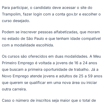
São Paulo, está com 60 vagas abertas
para cursos gratuitos na área de
tecnologia da informação.
As inscrições podem ser feitas até 11 de maio pelo site
trampolim.sp.gov.br
. As aulas serão remotas, no
período da noite, e têm início previsto para 25 de maio.
Goiás
As vagas são para os cursos de Aplicação de Banco de
Dados e Arquitetura de Sistemas. Cada formação tem
carga horária de 120 horas.
Como se inscrever