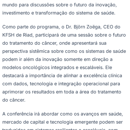
Rocha
Francisco Morato
Taboão da Serra
Embu das Artes
São Roque
mundo para discussões sobre o futuro da inovação,
Para Sua Empresa
investimento e transformação do sistema de saúde.
Anuncie Regional
Guia de Empresas
Vagas na Região
Novo
Como parte do programa, o Dr. Björn Zoëga, CEO do
KFSH de Riad, participará de uma sessão sobre o futuro
Hub de Negócios
Guia Comercial
do tratamento do câncer, onde apresentará sua
Selo Verificado
perspectiva sistêmica sobre como os sistemas de saúde
Portal Educacional
Agenda de Vestibulares
podem ir além da inovação somente em direção a
Vagas de Emprego
modelos oncológicos integrados e escaláveis. Ele
Concursos
destacará a importância de alinhar a excelência clínica
Panorama Econômico
com dados, tecnologia e integração operacional para
Panorama Econômico
aprimorar os resultados em toda a área do tratamento
Para Sua Empresa
do câncer.
Anuncie no Portal
Verificar Empresa
Novo
A conferência irá abordar como os avanços em saúde,
Anunciar Vagas
Novo
mercado de capital e tecnologia emergente podem ser
Publicidade Legal
traduzidos em sistemas resilientes e escaláveis, com