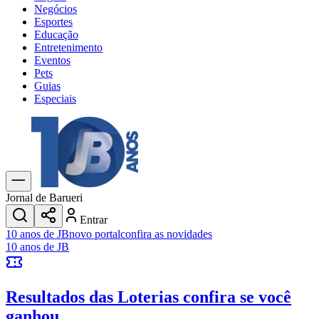
Negócios
Esportes
Educação
Entretenimento
Eventos
Pets
Guias
Especiais
Explore Tudo
Últimas Notícias
Previsão do Tempo
Trânsito e Rotas
Dia a Dia & Lazer
Jornal de Barueri
Transportes
Entrar
Gastronomia
10 anos de JB
novo portal
confira as novidades
Cinema & Shows
10 anos de JB
Jogos
Novo
Para Sua Empresa
Resultados das Loterias
confira se você
Anuncie no Portal
Cadastrar Empresa
ganhou