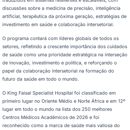
NBA
NFL
discussões sobre a medicina de precisão, inteligência
Fórmula 1
artificial, terapêutica da próxima geração, estratégias de
UFC
Tênis (ATP)
investimento em saúde e colaboração intersetorial.
MLB
NHL
O programa contará com líderes globais de todos os
Atletismo
Vôlei
setores, refletindo a crescente importância dos cuidados
NBB
de saúde como uma prioridade estratégica na interseção
Competições de Futebol
de inovação, investimento e política, e reforçando o
Brasileirão Série A
papel da colaboração intersetorial na formação do
Brasileirão Série B
futuro da saúde em todo o mundo.
Paulistão
Copa do Brasil
Libertadores
O King Faisal Specialist Hospital foi classificado em
Sul-Americana
Copa América
primeiro lugar no Oriente Médio e Norte África e em 12º
Champions League
lugar em todo o mundo na lista dos 250 melhores
Premier League
La Liga
Centros Médicos Acadêmicos de 2026 e foi
Bundesliga
reconhecido como a marca de saúde mais valiosa do
Mundial 2026