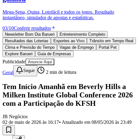
Divulgar Vagas
Novo
Publicidade Legal
Mega-Sena, Quina, Lotofácil e todos os jogos. Resultado
instantâneo, simulador de apostas e estatísticas.
Política
Eleições
03
/
10
Conferir resultados
Esportes
Saúde
Newsletter Bom Dia Barueri
Entretenimento Completo
Segurança
Resultados das Loterias
Esportes ao Vivo
Trânsito em Tempo Real
Cultura
Clima e Previsão do Tempo
Vagas de Emprego
Portal Pet
Meio Ambiente
Explore Barueri
Guia de Empresas
Obras
Publicidade
Anuncie Aqui
Educação
Seguir
Geral
2
min de leitura
Bairros de Barueri
Tem Início Amanhã em Beverly Hills a
Selecione sua região
Para notícias da sua região
Milken Institute Global Conference 2026
Aldeia
Aldeia da Serra
Aldeia de Barueri
Alphaville
Bairro
com a Participação do KFSH
Jubran
Belval
Bethaville
Boa
Vista
Califórnia
Carapicuíba
Centro
Chácaras Marco
Cidades da
JB Negócios
Região
Cotia
Cruz Preta
Engenho Novo
Fazenda
02 de maio de 2026 às 16:17
• Atualizado em
08/05/2026 às 23:49
Militar
Itapevi
Jandira
Jardim Audir
Jardim Belval
Jardim
Califórnia
Jardim dos Altos
Jardim dos Camargos
Jardim
Esperança
Jardim Graziela
Jardim Iracema
Jardim Itaquiti
Jardim