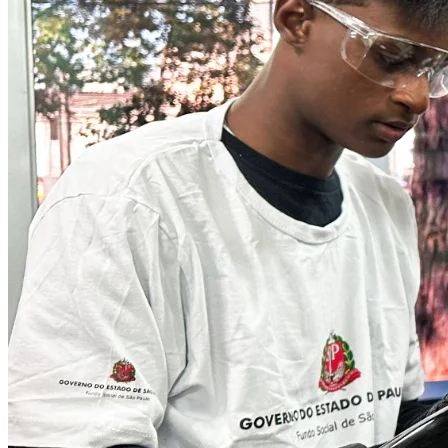
Atlético-MG