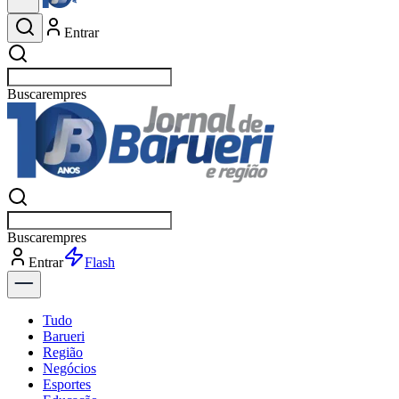
Entrar
Buscar
esportes
Buscar
esportes
Entrar
Flash
Tudo
Barueri
Região
Negócios
Esportes