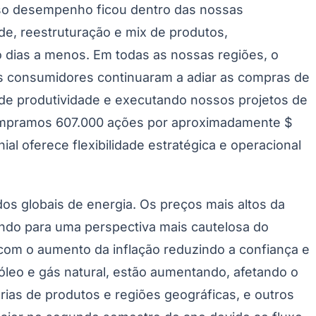
cado, ao mesmo tempo em que aumentou nossos
escentes formações residenciais, e esperamos que
bstancialmente a demanda por pisos. Diante das
r.”
com posições de liderança na América do Norte,
grados oferecem vantagens competitivas na
Palmeiras
r da Mohawk resulta em aprimoramentos de design a
as construções residenciais e comerciais. As
altile, Durkan, Eliane, Elizabeth, Feltex, Godfrey
 desempenho futuro, as perspectivas de negócios,
 “poderia”, “deveria”, “acredita”, “antecipa”,