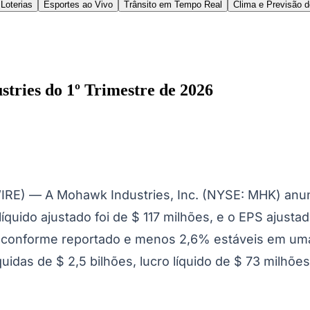
ica do Norte aumentaram 2,0% conforme reportado 
 Segmento foi de 0,4%, conforme reportado, ou foi
iores custos de insumos e pressões de preços comp
aptar nossos negócios às mudanças causadas pelo 
ólio devido à inflação, e nossa carteira de pedidos
eforma residencial e a construção de novas casas p
 melhor desempenho no mercado e nossos novos pro
s mudanças da nossa cadeia de suprimentos, custos
e limitando as despesas de capital. Não veremos o 
mestre. O impacto do conflito no Oriente Médio nos
tudo e um dia a menos no T2, prevemos que o nosso E
gos únicos.
demos controlar na empresa e respondendo às mud