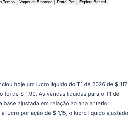
e diminuíram 4,1% em uma base ajustada em
 de 4,0% em uma base ajustada devido a ganhos de
etitivos do setor.
conflito no Oriente Médio. Já implementamos
 continuou a crescer. Em todas as nossas regiões,
odem ser impactadas pela menor confiança do
dutos estão aprimorando nosso mix. Estamos
 operacionais e demanda do mercado. No momento,
impacto total das nossas ações de precificação e
 nossos mercados irá depender da duração das
PS ajustado do fique entre $ 2,50 e $ 2,60,
anças do mercado à medida que surgem. No