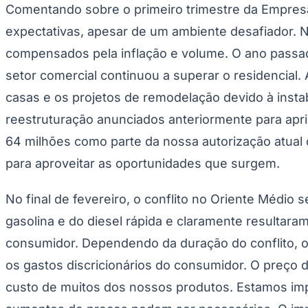
passado, a Mohawk se adaptou às mudanças cícli
negócios a longo prazo. O aumento da construção 
as reformas adiadas do estoque de residências e
condições atuais, estamos preparados para capitali
SOBRE A MOHAWK INDUSTRIES
Nas últimas duas décadas, a Mohawk Industries se
Europa, América do Sul e Oceania. Nossos processo
produção de azulejos, carpetes, laminados, madeir
performance que destacam sua coleção no mercado 
marcas da Empresa estão entre as mais reconhecidas
Hirst, Karastan, Marazzi, Mohawk, Mohawk Group, P
Algumas das declarações nos parágrafos imediatam
as estratégias de crescimento e operacionais e ass