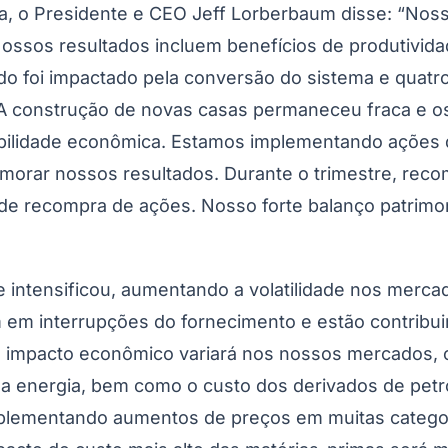
cas, bem como às dramáticas interrupções do mer
de novas casas é necessário para satisfazer as cr
nvelhecida em todas as nossas regiões aumentem su
zar a recuperação da nossa indústria que está por vi
 transformou na maior empresa de pisos do mundo, 
s de fabricação e distribuição verticalmente inte
Corinthians
a, pedra e pisos de vinil. A inovação líder do seto
e satisfazem todos os requisitos de reforma e nov
 e respeitadas do setor e incluem American Olean, D
ergo, Quick-Step, Unilin e Vitromex.
ente anteriores, particularmente as de previsão de
untos semelhantes, e aquelas que incluem as palavras