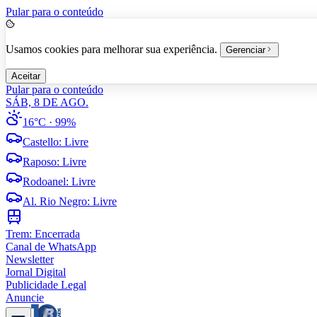
Pular para o conteúdo
Usamos cookies para melhorar sua experiência.
Gerenciar
Aceitar
Pular para o conteúdo
SÁB, 8 DE AGO.
16°C
· 99%
Castello
:
Livre
Raposo
:
Livre
Rodoanel
:
Livre
Al. Rio Negro
:
Livre
Trem:
Encerrada
Canal de WhatsApp
Newsletter
Jornal Digital
Publicidade Legal
Anuncie