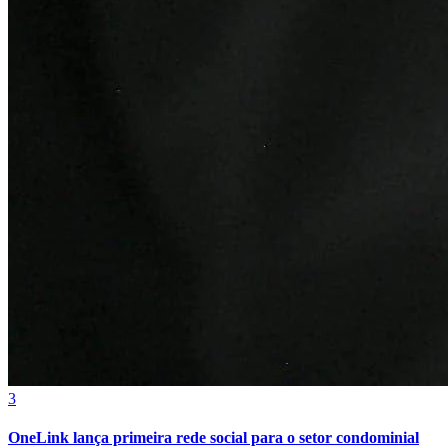
Bragantino
3
OneLink lança primeira rede social para o setor condominial