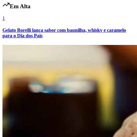
Em Alta
1
Gelato Borelli lança sabor com baunilha, whisky e caramelo
para o Dia dos Pais