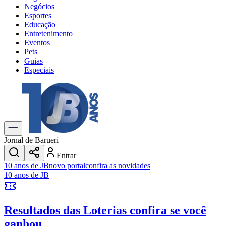
Negócios
Esportes
Educação
Entretenimento
Eventos
Pets
Guias
Especiais
Explore Tudo
Últimas Notícias
Previsão do Tempo
Trânsito e Rotas
Dia a Dia & Lazer
Jornal de Barueri
Transportes
Entrar
Gastronomia
10 anos de JB
novo portal
confira as novidades
Cinema & Shows
10 anos de JB
Jogos
Novo
Para Sua Empresa
Resultados das Loterias
confira se você
Anuncie no Portal
Cadastrar Empresa
ganhou