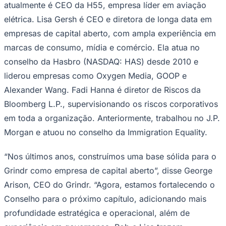
Rocha
Francisco Morato
Taboão da Serra
Embu das Artes
São Roque
atualmente é CEO da H55, empresa líder em aviação
Para Sua Empresa
elétrica. Lisa Gersh é CEO e diretora de longa data em
Anuncie Regional
empresas de capital aberto, com ampla experiência em
Guia de Empresas
Vagas na Região
Novo
marcas de consumo, mídia e comércio. Ela atua no
conselho da Hasbro (NASDAQ: HAS) desde 2010 e
Hub de Negócios
Guia Comercial
liderou empresas como Oxygen Media, GOOP e
Selo Verificado
Alexander Wang. Fadi Hanna é diretor de Riscos da
Portal Educacional
Agenda de Vestibulares
Bloomberg L.P., supervisionando os riscos corporativos
Vagas de Emprego
Concursos
em toda a organização. Anteriormente, trabalhou no J.P.
Morgan e atuou no conselho da Immigration Equality.
Panorama Econômico
Panorama Econômico
“Nos últimos anos, construímos uma base sólida para o
Para Sua Empresa
Grindr como empresa de capital aberto”, disse George
Arison, CEO do Grindr. “Agora, estamos fortalecendo o
Anuncie no Portal
Verificar Empresa
Novo
Conselho para o próximo capítulo, adicionando mais
Anunciar Vagas
Novo
profundidade estratégica e operacional, além de
Publicidade Legal