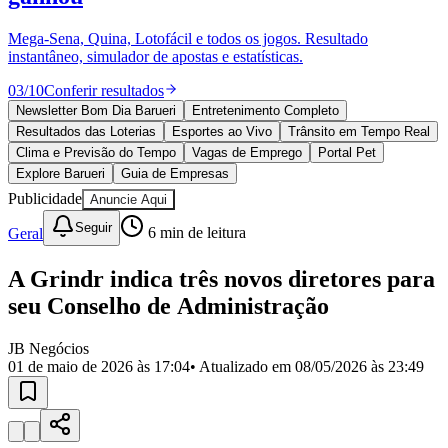
Divulgar Vagas
Novo
Publicidade Legal
Mega-Sena, Quina, Lotofácil e todos os jogos. Resultado
instantâneo, simulador de apostas e estatísticas.
Política
Eleições
03
/
10
Conferir resultados
Esportes
Saúde
Newsletter Bom Dia Barueri
Entretenimento Completo
Segurança
Resultados das Loterias
Esportes ao Vivo
Trânsito em Tempo Real
Cultura
Clima e Previsão do Tempo
Vagas de Emprego
Portal Pet
Meio Ambiente
Explore Barueri
Guia de Empresas
Obras
Publicidade
Anuncie Aqui
Educação
Seguir
Geral
6
min de leitura
Bairros de Barueri
A Grindr indica três novos diretores para
Selecione sua região
Para notícias da sua região
seu Conselho de Administração
Aldeia
Aldeia da Serra
Aldeia de Barueri
Alphaville
Bairro
Jubran
Belval
Bethaville
Boa
JB Negócios
Vista
Califórnia
Carapicuíba
Centro
Chácaras Marco
Cidades da
01 de maio de 2026 às 17:04
• Atualizado em
08/05/2026 às 23:49
Região
Cotia
Cruz Preta
Engenho Novo
Fazenda
Militar
Itapevi
Jandira
Jardim Audir
Jardim Belval
Jardim
Califórnia
Jardim dos Altos
Jardim dos Camargos
Jardim
Esperança
Jardim Graziela
Jardim Iracema
Jardim Itaquiti
Jardim