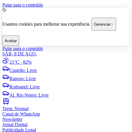
Pular para o conteúdo
Usamos cookies para melhorar sua experiência.
Gerenciar
Aceitar
Pular para o conteúdo
SÁB, 8 DE AGO.
21°C
· 82%
Castello
:
Livre
Raposo
:
Livre
Rodoanel
:
Livre
Al. Rio Negro
:
Livre
Trem:
Normal
Canal de WhatsApp
Newsletter
Jornal Digital
Publicidade Legal