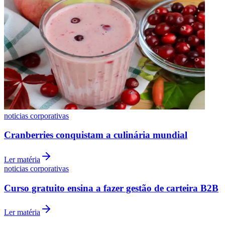
noticias corporativas
Cranberries conquistam a culinária mundial
Ler matéria
noticias corporativas
Curso gratuito ensina a fazer gestão de carteira B2B
Atlético-MG
Ler matéria