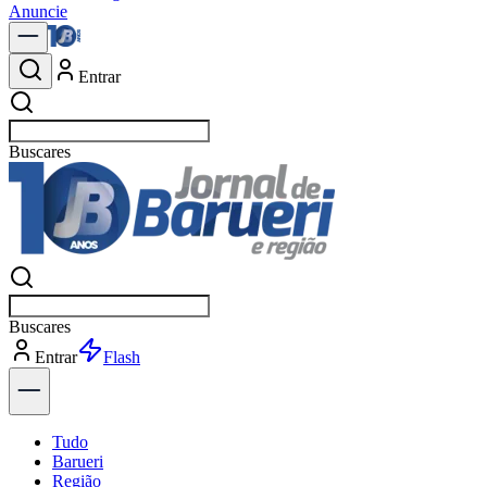
Anuncie
Entrar
Buscar
polít
Buscar
polít
Entrar
Explorar
Tudo
Barueri
Região