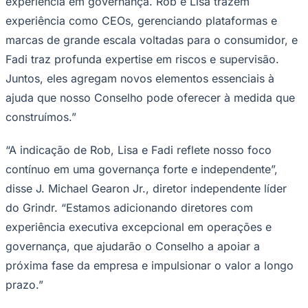
experiência em governança. Rob e Lisa trazem
NBA
NFL
experiência como CEOs, gerenciando plataformas e
Fórmula 1
marcas de grande escala voltadas para o consumidor, e
UFC
Tênis (ATP)
Fadi traz profunda expertise em riscos e supervisão.
MLB
Juntos, eles agregam novos elementos essenciais à
NHL
Atletismo
ajuda que nosso Conselho pode oferecer à medida que
Vôlei
construímos.”
NBB
Competições de Futebol
“A indicação de Rob, Lisa e Fadi reflete nosso foco
Brasileirão Série A
contínuo em uma governança forte e independente”,
Brasileirão Série B
disse J. Michael Gearon Jr., diretor independente líder
Paulistão
Copa do Brasil
do Grindr. “Estamos adicionando diretores com
Libertadores
Sul-Americana
experiência executiva excepcional em operações e
Copa América
governança, que ajudarão o Conselho a apoiar a
Champions League
Premier League
próxima fase da empresa e impulsionar o valor a longo
La Liga
prazo.”
Bundesliga
Mundial 2026