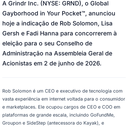
Julio
Jardim Líbano
Jardim Maria Cristina
Jardim Maria Helena
Jardim
A Grindr Inc. (NYSE: GRND), o Global
Mutinga
Jardim Paraíso
Jardim Paulista
Jardim Reginalice
Jardim São
Luís
Jardim São Pedro
Jardim São Silvestre
Jardim Silveira
Jardim
Gayborhood in Your Pocket™, anunciou
Tupã
Jardim Tupanci
Mutinga
Nova Aldeinha
Osasco
Parque dos
hoje a indicação de Rob Solomon, Lisa
Camargos
Parque Imperial
Parque Santa Luzia
Parque Viana
Pirapora
do Bom Jesus
Recanto Phrynéa
Santana de
Gersh e Fadi Hanna para concorrerem à
Parnaíba
Silveira
Tamboré
Vale do Sol
Vila Barros
Vila Boa Vista
Vila
do Conde
Vila Engenho Novo
Vila Márcia
Vila Nossa Sra. da
eleição para o seu Conselho de
Escada
Vila Porto
Votupoca
Para Sua Empresa
Administração na Assembleia Geral de
Anuncie no Portal
Acionistas em 2 de junho de 2026.
Guia de Empresas
Divulgar Vagas
Novo
Publicidade Legal
Negócios Regionais
Turismo
Rob Solomon é um CEO e executivo de tecnologia com
Segurança Regional
Hospitais Estaduais
vasta experiência em internet voltada para o consumidor
Parques & Represas
e marketplaces. Ele ocupou cargos de CEO e COO em
Cidades da Região
plataformas de grande escala, incluindo GoFundMe,
Santana de Parnaíba
Osasco
Carapicuíba
Jandira
Itapevi
Cotia
Pirapora
Groupon e SideStep (antecessora do Kayak), e
do Bom Jesus
Araçariguama
Cajamar
Caieiras
Franco da