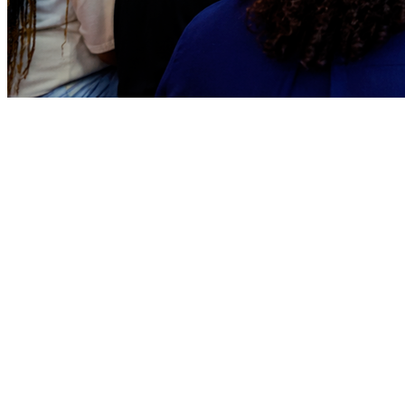
Goiás