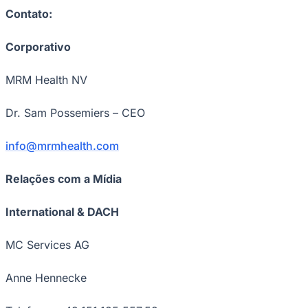
Fluminense
Contato:
Corporativo
MRM Health NV
Dr. Sam Possemiers – CEO
info@mrmhealth.com
Relações com a Mídia
International & DACH
MC Services AG
Anne Hennecke