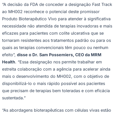
NBA
“A decisão da FDA de conceder a designação Fast Track
NFL
ao MH002 reconhece o potencial deste promissor
Fórmula 1
UFC
Produto Bioterapêutico Vivo para atender à significativa
Tênis (ATP)
MLB
necessidade não atendida de terapias inovadoras e mais
NHL
eficazes para pacientes com colite ulcerativa que se
Atletismo
Vôlei
tornaram resistentes aos tratamentos padrão ou para os
NBB
quais as terapias convencionais têm pouco ou nenhum
Competições de Futebol
efeito”,
disse o Dr. Sam Possemiers, CEO da MRM
Brasileirão Série A
Health
. “Essa designação nos permite trabalhar em
Brasileirão Série B
estreita colaboração com a agência para acelerar ainda
Paulistão
Copa do Brasil
mais o desenvolvimento do MH002, com o objetivo de
Libertadores
disponibilizá-lo o mais rápido possível aos pacientes
Sul-Americana
Copa América
que precisam de terapias bem toleradas e com eficácia
Champions League
sustentada.”
Premier League
La Liga
Bundesliga
“As abordagens bioterapêuticas com células vivas estão
Mundial 2026