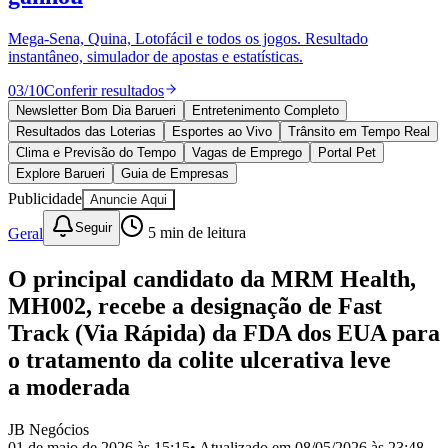
Divulgar Vagas
Novo
Publicidade Legal
Mega-Sena, Quina, Lotofácil e todos os jogos. Resultado
instantâneo, simulador de apostas e estatísticas.
Política
Eleições
03
/
10
Conferir resultados
Esportes
Saúde
Newsletter Bom Dia Barueri
Entretenimento Completo
Segurança
Resultados das Loterias
Esportes ao Vivo
Trânsito em Tempo Real
Cultura
Clima e Previsão do Tempo
Vagas de Emprego
Portal Pet
Meio Ambiente
Explore Barueri
Guia de Empresas
Obras
Publicidade
Anuncie Aqui
Educação
Seguir
Geral
5
min de leitura
Bairros de Barueri
O principal candidato da MRM Health,
Selecione sua região
Para notícias da sua região
MH002, recebe a designação de Fast
Aldeia
Aldeia da Serra
Aldeia de Barueri
Alphaville
Bairro
Track (Via Rápida) da FDA dos EUA para
Jubran
Belval
Bethaville
Boa
o tratamento da colite ulcerativa leve
Vista
Califórnia
Carapicuíba
Centro
Chácaras Marco
Cidades da
Região
Cotia
Cruz Preta
Engenho Novo
Fazenda
a moderada
Militar
Itapevi
Jandira
Jardim Audir
Jardim Belval
Jardim
Califórnia
Jardim dos Altos
Jardim dos Camargos
Jardim
JB Negócios
Esperança
Jardim Graziela
Jardim Iracema
Jardim Itaquiti
Jardim
01 de maio de 2026 às 15:15
• Atualizado em
08/05/2026 às 23:48