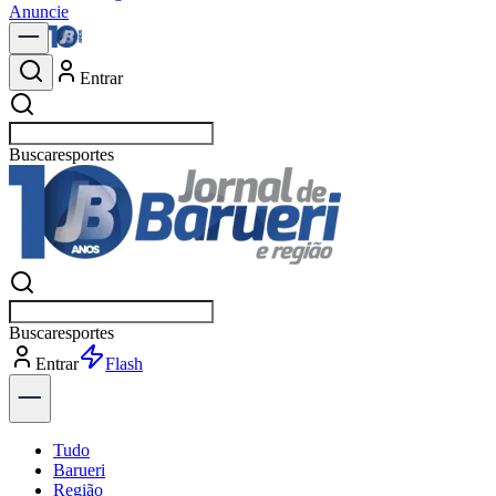
Anuncie
Entrar
Buscar
política
Buscar
política
Entrar
Explorar
Tudo
Barueri
Região