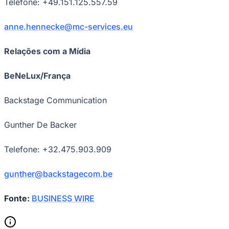
Telefone: +49.151.125.557.59
anne.hennecke@mc-services.eu
Vasco
Relações com a Mídia
BeNeLux/França
Backstage Communication
Gunther De Backer
Telefone: +32.475.903.909
gunther@backstagecom.be
Fonte:
BUSINESS WIRE