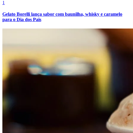
1
Gelato Borelli lança sabor com baunilha, whisky e caramelo
para o Dia dos Pais
Bahia