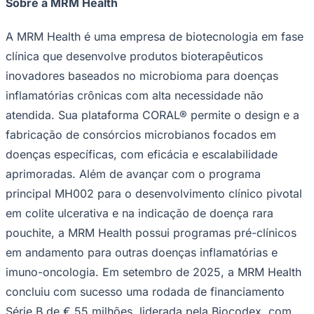
Sobre a MRM Health
A MRM Health é uma empresa de biotecnologia em fase
clínica que desenvolve produtos bioterapêuticos
inovadores baseados no microbioma para doenças
inflamatórias crônicas com alta necessidade não
atendida. Sua plataforma CORAL® permite o design e a
fabricação de consórcios microbianos focados em
doenças específicas, com eficácia e escalabilidade
aprimoradas. Além de avançar com o programa
principal MH002 para o desenvolvimento clínico pivotal
em colite ulcerativa e na indicação de doença rara
pouchite, a MRM Health possui programas pré-clínicos
em andamento para outras doenças inflamatórias e
imuno-oncologia. Em setembro de 2025, a MRM Health
Flamengo
concluiu com sucesso uma rodada de financiamento
Série B de € 55 milhões, liderada pela Biocodex, com