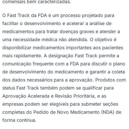
Rocha
Francisco Morato
Taboão da Serra
Embu das Artes
São Roque
comensais bem caracterizadas.
Para Sua Empresa
O Fast Track da FDA é um processo projetado para
Anuncie Regional
Guia de Empresas
facilitar o desenvolvimento e acelerar a análise de
Vagas na Região
Novo
medicamentos para tratar doenças graves e atender a
Hub de Negócios
uma necessidade médica não atendida. O objetivo é
Guia Comercial
Selo Verificado
disponibilizar medicamentos importantes aos pacientes
Portal Educacional
mais rapidamente. A designação Fast Track permite a
Agenda de Vestibulares
Vagas de Emprego
comunicação frequente com a FDA para discutir o plano
Concursos
de desenvolvimento do medicamento e garantir a coleta
Panorama Econômico
dos dados necessários para a aprovação. Produtos com
Panorama Econômico
status Fast Track também podem se qualificar para
Aprovação Acelerada e Revisão Prioritária, e as
Para Sua Empresa
empresas podem ser elegíveis para submeter seções
Anuncie no Portal
Verificar Empresa
Novo
completas do Pedido de Novo Medicamento (NDA) de
Anunciar Vagas
Novo
forma contínua.
Publicidade Legal