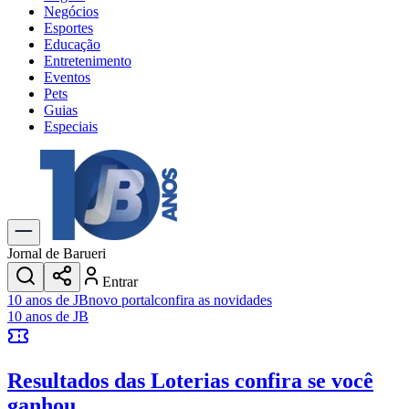
Negócios
Esportes
Educação
Entretenimento
Eventos
Pets
Guias
Especiais
Explore Tudo
Últimas Notícias
Previsão do Tempo
Trânsito e Rotas
Dia a Dia & Lazer
Jornal de Barueri
Transportes
Entrar
Gastronomia
10 anos de JB
novo portal
confira as novidades
Cinema & Shows
10 anos de JB
Jogos
Novo
Para Sua Empresa
Resultados das Loterias
confira se você
Anuncie no Portal
Cadastrar Empresa
ganhou