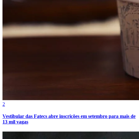
Fortaleza
2
Vestibular das Fatecs abre inscrições em setembro para mais de
13 mil vagas