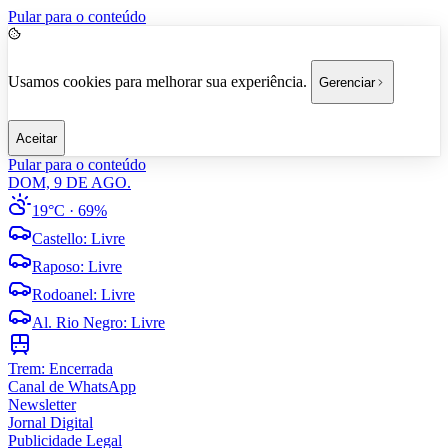
Pular para o conteúdo
Usamos cookies para melhorar sua experiência.
Gerenciar
Aceitar
Pular para o conteúdo
DOM, 9 DE AGO.
19°C
· 69%
Castello
:
Livre
Raposo
:
Livre
Rodoanel
:
Livre
Al. Rio Negro
:
Livre
Trem:
Encerrada
Canal de WhatsApp
Newsletter
Jornal Digital
Publicidade Legal