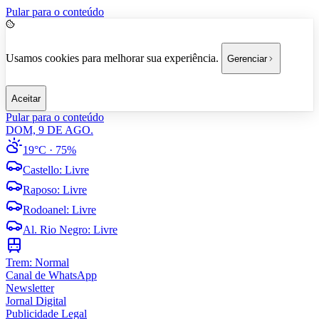
Pular para o conteúdo
Usamos cookies para melhorar sua experiência.
Gerenciar
Aceitar
Pular para o conteúdo
DOM, 9 DE AGO.
19°C
· 75%
Castello
:
Livre
Raposo
:
Livre
Rodoanel
:
Livre
Al. Rio Negro
:
Livre
Trem:
Normal
Canal de WhatsApp
Newsletter
Jornal Digital
Publicidade Legal