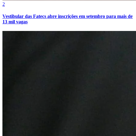
2
Vestibular das Fatecs abre inscrições em setembro para mais de
13 mil vagas
Bahia