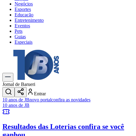
Negócios
Esportes
Educação
Entretenimento
Eventos
Pets
Guias
Especiais
Explore Tudo
Últimas Notícias
Previsão do Tempo
Trânsito e Rotas
Dia a Dia & Lazer
Jornal de Barueri
Transportes
Entrar
Gastronomia
10 anos de JB
novo portal
confira as novidades
Cinema & Shows
10 anos de JB
Jogos
Novo
Para Sua Empresa
Resultados das Loterias
confira se você
Anuncie no Portal
Cadastrar Empresa
ganhou