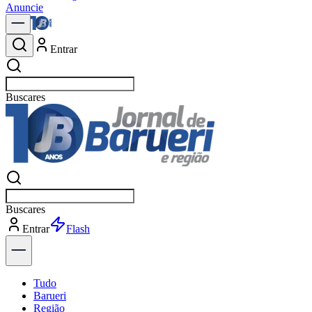
Anuncie
Entrar
Buscar
pol
Buscar
pol
Entrar
Explorar
Tudo
Barueri
Região