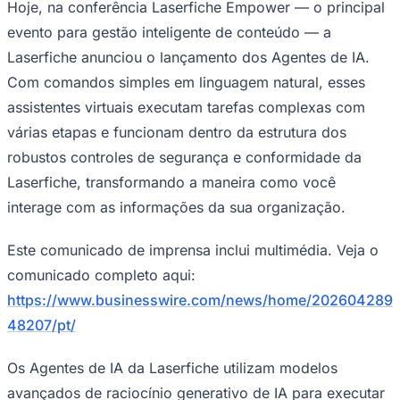
Julio
Jardim Líbano
Jardim Maria Cristina
Jardim Maria Helena
Jardim
Hoje, na conferência Laserfiche Empower — o principal
Mutinga
Jardim Paraíso
Jardim Paulista
Jardim Reginalice
Jardim São
evento para gestão inteligente de conteúdo — a
Luís
Jardim São Pedro
Jardim São Silvestre
Jardim Silveira
Jardim
Tupã
Jardim Tupanci
Mutinga
Nova Aldeinha
Osasco
Parque dos
Laserfiche anunciou o lançamento dos Agentes de IA.
Camargos
Parque Imperial
Parque Santa Luzia
Parque Viana
Pirapora
Com comandos simples em linguagem natural, esses
do Bom Jesus
Recanto Phrynéa
Santana de
Parnaíba
Silveira
Tamboré
Vale do Sol
Vila Barros
Vila Boa Vista
Vila
assistentes virtuais executam tarefas complexas com
do Conde
Vila Engenho Novo
Vila Márcia
Vila Nossa Sra. da
várias etapas e funcionam dentro da estrutura dos
Escada
Vila Porto
Votupoca
Para Sua Empresa
robustos controles de segurança e conformidade da
Anuncie no Portal
Laserfiche, transformando a maneira como você
Guia de Empresas
interage com as informações da sua organização.
Divulgar Vagas
Novo
Publicidade Legal
Este comunicado de imprensa inclui multimédia. Veja o
Negócios Regionais
comunicado completo aqui:
Turismo
Segurança Regional
https://www.businesswire.com/news/home/202604289
Hospitais Estaduais
Parques & Represas
48207/pt/
Cidades da Região
Os Agentes de IA da Laserfiche utilizam modelos
Santana de Parnaíba
Osasco
Carapicuíba
Jandira
Itapevi
Cotia
Pirapora
do Bom Jesus
Araçariguama
Cajamar
Caieiras
Franco da
avançados de raciocínio generativo de IA para executar