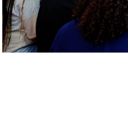
Goiás