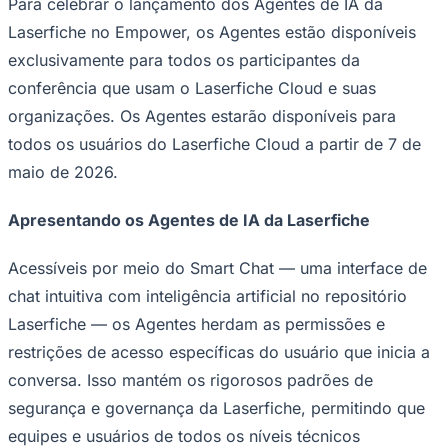
Para celebrar o lançamento dos Agentes de IA da
NBA
NFL
Laserfiche no Empower, os Agentes estão disponíveis
Fórmula 1
exclusivamente para todos os participantes da
UFC
Tênis (ATP)
conferência que usam o Laserfiche Cloud e suas
MLB
organizações. Os Agentes estarão disponíveis para
NHL
Atletismo
todos os usuários do Laserfiche Cloud a partir de 7 de
Vôlei
NBB
maio de 2026.
Competições de Futebol
Apresentando os Agentes de IA da Laserfiche
Brasileirão Série A
Brasileirão Série B
Acessíveis por meio do Smart Chat — uma interface de
Paulistão
Copa do Brasil
chat intuitiva com inteligência artificial no repositório
Libertadores
Laserfiche — os Agentes herdam as permissões e
Sul-Americana
Copa América
restrições de acesso específicas do usuário que inicia a
Champions League
conversa. Isso mantém os rigorosos padrões de
Premier League
La Liga
segurança e governança da Laserfiche, permitindo que
Bundesliga
equipes e usuários de todos os níveis técnicos
Mundial 2026