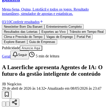
Divulgar Vagas
Novo
Publicidade Legal
Mega-Sena, Quina, Lotofácil e todos os jogos. Resultado
instantâneo, simulador de apostas e estatísticas.
Política
Eleições
03
/
10
Conferir resultados
Esportes
Saúde
Newsletter Bom Dia Barueri
Entretenimento Completo
Segurança
Resultados das Loterias
Esportes ao Vivo
Trânsito em Tempo Real
Cultura
Clima e Previsão do Tempo
Vagas de Emprego
Portal Pet
Meio Ambiente
Explore Barueri
Guia de Empresas
Obras
Publicidade
Anuncie Aqui
Educação
Seguir
Geral
5
min de leitura
Bairros de Barueri
A Laserfiche apresenta Agentes de IA: O
Selecione sua região
Para notícias da sua região
futuro da gestão inteligente de conteúdo
Aldeia
Aldeia da Serra
Aldeia de Barueri
Alphaville
Bairro
Jubran
Belval
Bethaville
Boa
JB Negócios
Vista
Califórnia
Carapicuíba
Centro
Chácaras Marco
Cidades da
29 de abril de 2026 às 14:32
• Atualizado em
08/05/2026 às 23:47
Região
Cotia
Cruz Preta
Engenho Novo
Fazenda
Militar
Itapevi
Jandira
Jardim Audir
Jardim Belval
Jardim
Califórnia
Jardim dos Altos
Jardim dos Camargos
Jardim
Esperança
Jardim Graziela
Jardim Iracema
Jardim Itaquiti
Jardim