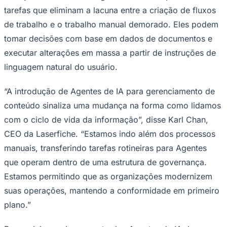
Rocha
Francisco Morato
Taboão da Serra
Embu das Artes
São Roque
tarefas que eliminam a lacuna entre a criação de fluxos
Para Sua Empresa
de trabalho e o trabalho manual demorado. Eles podem
Anuncie Regional
Guia de Empresas
tomar decisões com base em dados de documentos e
Vagas na Região
Novo
executar alterações em massa a partir de instruções de
Hub de Negócios
linguagem natural do usuário.
Guia Comercial
Selo Verificado
Portal Educacional
“A introdução de Agentes de IA para gerenciamento de
Agenda de Vestibulares
conteúdo sinaliza uma mudança na forma como lidamos
Vagas de Emprego
Concursos
com o ciclo de vida da informação”, disse Karl Chan,
CEO da Laserfiche. “Estamos indo além dos processos
Panorama Econômico
manuais, transferindo tarefas rotineiras para Agentes
Panorama Econômico
que operam dentro de uma estrutura de governança.
Para Sua Empresa
Estamos permitindo que as organizações modernizem
Anuncie no Portal
suas operações, mantendo a conformidade em primeiro
Verificar Empresa
Novo
plano.”
Anunciar Vagas
Novo
Publicidade Legal