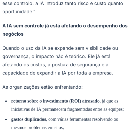
NBA
esse controlo, a IA introduz tanto risco e custo quanto
NFL
oportunidade.”
Fórmula 1
UFC
Tênis (ATP)
A IA sem controle já está afetando o desempenho dos
MLB
negócios
NHL
Atletismo
Vôlei
Quando o uso da IA se expande sem visibilidade ou
NBB
governança, o impacto não é teórico. Ele já está
Competições de Futebol
afetando os custos, a postura de segurança e a
Brasileirão Série A
capacidade de expandir a IA por toda a empresa.
Brasileirão Série B
Paulistão
Copa do Brasil
As organizações estão enfrentando:
Libertadores
Sul-Americana
retorno sobre o investimento (ROI) atrasado
, já que as
Copa América
Champions League
iniciativas de IA permanecem fragmentadas entre as equipes;
Premier League
La Liga
gastos duplicados
, com várias ferramentas resolvendo os
Bundesliga
mesmos problemas em silos;
Mundial 2026