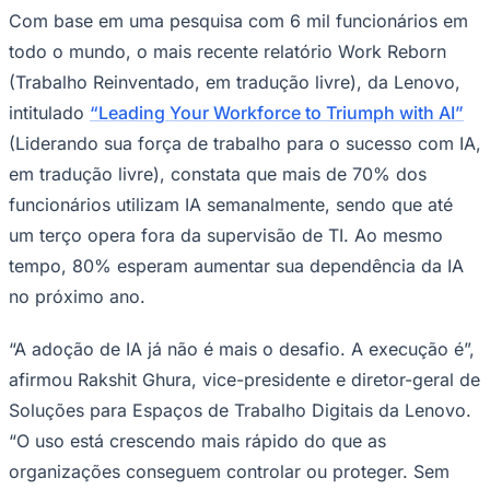
Rocha
Francisco Morato
Taboão da Serra
Embu das Artes
São Roque
Com base em uma pesquisa com 6 mil funcionários em
Para Sua Empresa
todo o mundo, o mais recente relatório Work Reborn
Anuncie Regional
Guia de Empresas
(Trabalho Reinventado, em tradução livre), da Lenovo,
Vagas na Região
Novo
intitulado
“Leading Your Workforce to Triumph with AI”
Hub de Negócios
(Liderando sua força de trabalho para o sucesso com IA,
Guia Comercial
em tradução livre), constata que mais de 70% dos
Selo Verificado
Portal Educacional
funcionários utilizam IA semanalmente, sendo que até
Agenda de Vestibulares
um terço opera fora da supervisão de TI. Ao mesmo
Vagas de Emprego
Concursos
tempo, 80% esperam aumentar sua dependência da IA
Panorama Econômico
no próximo ano.
Panorama Econômico
“A adoção de IA já não é mais o desafio. A execução é”,
Para Sua Empresa
afirmou Rakshit Ghura, vice-presidente e diretor-geral de
Anuncie no Portal
Soluções para Espaços de Trabalho Digitais da Lenovo.
Verificar Empresa
Novo
“O uso está crescendo mais rápido do que as
Anunciar Vagas
Novo
Publicidade Legal
organizações conseguem controlar ou proteger. Sem