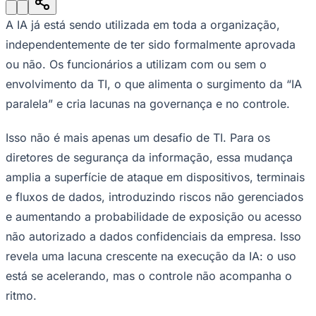
Julio
Jardim Líbano
Jardim Maria Cristina
Jardim Maria Helena
Jardim
Mutinga
Jardim Paraíso
Jardim Paulista
Jardim Reginalice
Jardim São
A IA já está sendo utilizada em toda a organização,
Luís
Jardim São Pedro
Jardim São Silvestre
Jardim Silveira
Jardim
Tupã
Jardim Tupanci
Mutinga
Nova Aldeinha
Osasco
Parque dos
independentemente de ter sido formalmente aprovada
Camargos
Parque Imperial
Parque Santa Luzia
Parque Viana
Pirapora
ou não. Os funcionários a utilizam com ou sem o
do Bom Jesus
Recanto Phrynéa
Santana de
Parnaíba
Silveira
Tamboré
Vale do Sol
Vila Barros
Vila Boa Vista
Vila
envolvimento da TI, o que alimenta o surgimento da “IA
do Conde
Vila Engenho Novo
Vila Márcia
Vila Nossa Sra. da
paralela” e cria lacunas na governança e no controle.
Escada
Vila Porto
Votupoca
Para Sua Empresa
Isso não é mais apenas um desafio de TI. Para os
Anuncie no Portal
Guia de Empresas
diretores de segurança da informação, essa mudança
Divulgar Vagas
Novo
amplia a superfície de ataque em dispositivos, terminais
Publicidade Legal
e fluxos de dados, introduzindo riscos não gerenciados
Negócios Regionais
e aumentando a probabilidade de exposição ou acesso
Turismo
Segurança Regional
não autorizado a dados confidenciais da empresa. Isso
Hospitais Estaduais
revela uma lacuna crescente na execução da IA: o uso
Parques & Represas
está se acelerando, mas o controle não acompanha o
Cidades da Região
Santana de Parnaíba
Osasco
Carapicuíba
Jandira
Itapevi
Cotia
Pirapora
ritmo.
do Bom Jesus
Araçariguama
Cajamar
Caieiras
Franco da