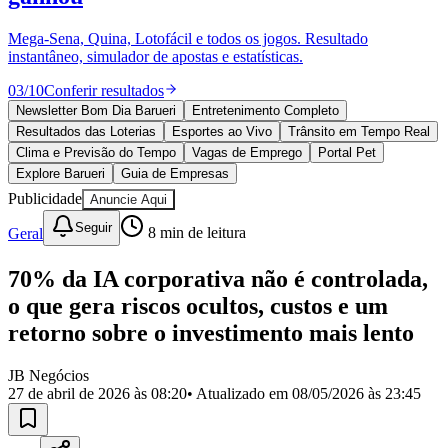
Divulgar Vagas
Novo
Publicidade Legal
Mega-Sena, Quina, Lotofácil e todos os jogos. Resultado
instantâneo, simulador de apostas e estatísticas.
Política
Eleições
03
/
10
Conferir resultados
Esportes
Saúde
Newsletter Bom Dia Barueri
Entretenimento Completo
Segurança
Resultados das Loterias
Esportes ao Vivo
Trânsito em Tempo Real
Cultura
Clima e Previsão do Tempo
Vagas de Emprego
Portal Pet
Meio Ambiente
Explore Barueri
Guia de Empresas
Obras
Publicidade
Anuncie Aqui
Educação
Seguir
Geral
8
min de leitura
Bairros de Barueri
70% da IA corporativa não é controlada,
Selecione sua região
Para notícias da sua região
o que gera riscos ocultos, custos e um
Aldeia
Aldeia da Serra
Aldeia de Barueri
Alphaville
Bairro
retorno sobre o investimento mais lento
Jubran
Belval
Bethaville
Boa
Vista
Califórnia
Carapicuíba
Centro
Chácaras Marco
Cidades da
JB Negócios
Região
Cotia
Cruz Preta
Engenho Novo
Fazenda
27 de abril de 2026 às 08:20
• Atualizado em
08/05/2026 às 23:45
Militar
Itapevi
Jandira
Jardim Audir
Jardim Belval
Jardim
Califórnia
Jardim dos Altos
Jardim dos Camargos
Jardim
Esperança
Jardim Graziela
Jardim Iracema
Jardim Itaquiti
Jardim