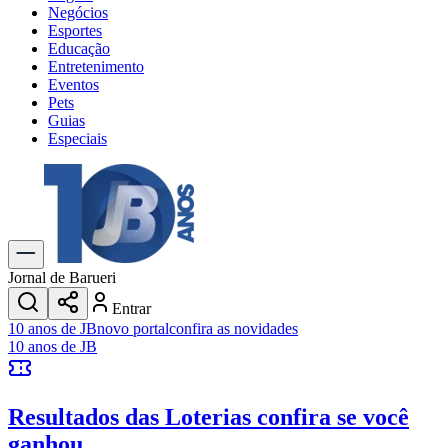
Negócios
Esportes
Educação
Entretenimento
Eventos
Pets
Guias
Especiais
Explore Tudo
Últimas Notícias
Previsão do Tempo
Trânsito e Rotas
Dia a Dia & Lazer
Jornal de Barueri
Transportes
Entrar
Gastronomia
10 anos de JB
novo portal
confira as novidades
Cinema & Shows
10 anos de JB
Jogos
Novo
Para Sua Empresa
Resultados das Loterias
confira se você
Anuncie no Portal
Cadastrar Empresa
ganhou