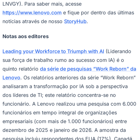
LNVGY). Para saber mais, acesse
https://www.lenovo.com
e fique por dentro das últimas
notícias através de nosso
StoryHub
.
Notas aos editores
Leading your Workforce to Triumph with AI
(Liderando
Botafogo
sua força de trabalho rumo ao sucesso com IA) é o
quinto relatório
da série de pesquisas “Work Reborn” da
Lenovo
. Os relatórios anteriores da série “Work Reborn”
analisaram a transformação por IA sob a perspectiva
dos líderes de TI; este relatório concentra-se no
funcionário. A Lenovo realizou uma pesquisa com 6.000
funcionários em tempo integral de organizações
empresariais (com mais de 1.000 funcionários) entre
dezembro de 2025 e janeiro de 2026. A amostra da
pesquisa incluiu respondentes dos EUA (17%), Canadá,