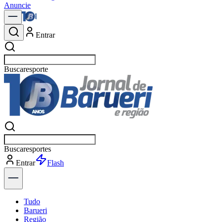
Anuncie
Entrar
Buscar
política
Buscar
política
Entrar
Explorar
Tudo
Barueri
Região