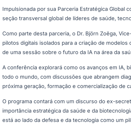
Publicidade Legal
Impulsionada por sua Parceria Estratégica Global c
Negócios Regionais
seção transversal global de líderes de saúde, tecn
Turismo
Segurança Regional
Hospitais Estaduais
Como parte desta parceria, o Dr. Björn Zoëga, Vi
Parques & Represas
pilotos digitais isolados para a criação de modelos 
Cidades da Região
Santana de Parnaíba
Osasco
Carapicuíba
Jandira
Itapevi
Cotia
Pirapora 
de uma sessão sobre o futuro da IA na área da saúde
Para Sua Empresa
Anuncie Regional
A conferência explorará como os avanços em IA, b
Guia de Empresas
Vagas na Região
Novo
todo o mundo, com discussões que abrangem diagnó
Hub de Negócios
próxima geração, formação e comercialização de capi
Guia Comercial
Selo Verificado
O programa contará com um discurso do ex-secretár
Portal Educacional
Agenda de Vestibulares
importância estratégica da saúde e da biotecnolog
Vagas de Emprego
Concursos
está ao lado da defesa e da tecnologia como um pila
Panorama Econômico