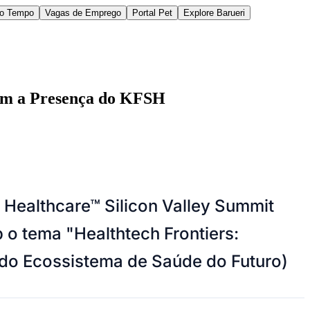
do Tempo
Vagas de Emprego
Portal Pet
Explore Barueri
om a Presença do KFSH
des da Região
Cotia
Cruz Preta
Engenho Novo
Fazenda
Healthcare™ Silicon Valley Summit
im Iracema
Jardim Itaquiti
Jardim Julio
Jardim Líbano
Jardim Maria
vestre
Jardim Silveira
Jardim Tupã
Jardim Tupanci
Mutinga
Nova
 o tema "Healthtech Frontiers:
arnaíba
Silveira
Tamboré
Vale do Sol
Vila Barros
Vila Boa Vista
Vila do
 do Ecossistema de Saúde do Futuro)