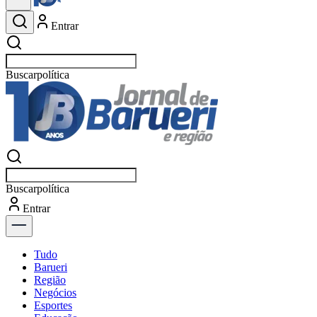
Entrar
Buscar
not
Buscar
not
Entrar
Explorar
Tudo
Barueri
Região
Negócios
Esportes