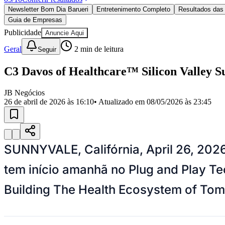
Política
Newsletter Bom Dia Barueri
Entretenimento Completo
Resultados das 
Eleições
Guia de Empresas
Esportes
Saúde
Publicidade
Anuncie Aqui
Segurança
Geral
2
min de leitura
Seguir
Cultura
Meio Ambiente
Obras
C3 Davos of Healthcare™ Silicon Valley
Educação
JB Negócios
Bairros de Barueri
26 de abril de 2026 às 16:10
• Atualizado em
08/05/2026 às 23:45
Selecione sua região
Para notícias da sua região
Aldeia
Aldeia da Serra
Aldeia de Barueri
Alphaville
Bairro Jubran
Belva
SUNNYVALE, Califórnia, April 26, 20
Militar
Itapevi
Jandira
Jardim Audir
Jardim Belval
Jardim Califórnia
Jard
Cristina
Jardim Maria Helena
Jardim Mutinga
Jardim Paraíso
Jardim Pau
tem início amanhã no Plug and Play Te
Aldeinha
Osasco
Parque dos Camargos
Parque Imperial
Parque Santa L
Conde
Vila Engenho Novo
Vila Márcia
Vila Nossa Sra. da Escada
Vila
Para Sua Empresa
Building The Health Ecosystem of Tom
Anuncie no Portal
Guia de Empresas
Divulgar Vagas
Novo