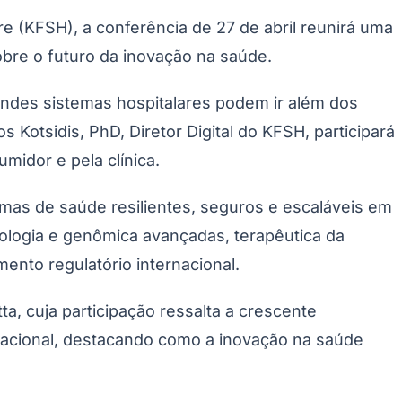
re (KFSH), a conferência de 27 de abril reunirá uma
sobre o futuro da inovação na saúde.
andes sistemas hospitalares podem ir além dos
s Kotsidis, PhD, Diretor Digital do KFSH, participará
Morato
Taboão da Serra
Embu das Artes
São Roque
midor e pela clínica.
mas de saúde resilientes, seguros e escaláveis em
ologia e genômica avançadas, terapêutica da
mento regulatório internacional.
, cuja participação ressalta a crescente
 nacional, destacando como a inovação na saúde