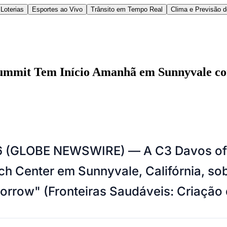
Loterias
Esportes ao Vivo
Trânsito em Tempo Real
Clima e Previsão 
 Summit Tem Início Amanhã em Sunnyvale c
l
Bethaville
Boa Vista
Califórnia
Carapicuíba
Centro
Chácaras Marco
Cida
26 (GLOBE NEWSWIRE) — A C3 Davos of 
im dos Altos
Jardim dos Camargos
Jardim Esperança
Jardim Graziela
Jard
lista
Jardim Reginalice
Jardim São Luís
Jardim São Pedro
Jardim São Sil
ch Center em Sunnyvale, Califórnia, sob
uzia
Parque Viana
Pirapora do Bom Jesus
Recanto Phrynéa
Santana de P
 Porto
Votupoca
orrow" (Fronteiras Saudáveis: Criação