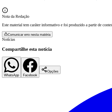
Copa do Brasil
Libertadores
Sul-Americana
Copa América
Nota da Redação
Champions League
Este material tem caráter informativo e foi produzido a partir de cont
Premier League
La Liga
Bundesliga
Comunicar erro nesta matéria
Mundial 2026
Notícias
Times - Ir direto
Compartilhe esta notícia
Opções
WhatsApp
Facebook