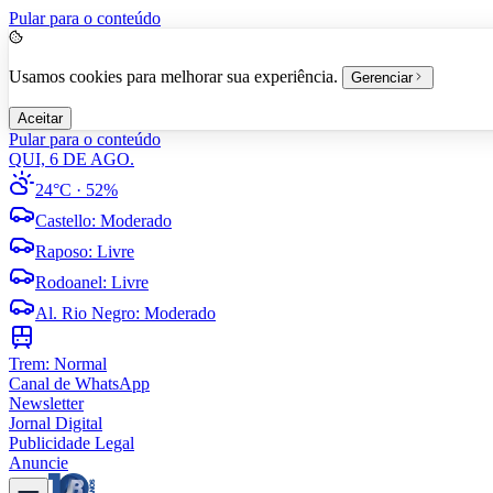
Pular para o conteúdo
Usamos cookies para melhorar sua experiência.
Gerenciar
Aceitar
Pular para o conteúdo
QUI, 6 DE AGO.
24°C
· 52%
Castello
:
Moderado
Raposo
:
Livre
Rodoanel
:
Livre
Al. Rio Negro
:
Moderado
Trem:
Normal
Canal de WhatsApp
Newsletter
Jornal Digital
Publicidade Legal
Anuncie