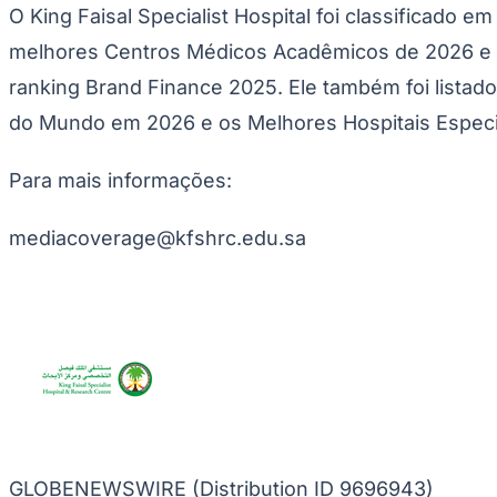
O King Faisal Specialist Hospital foi classificado 
Panorama Econômico
melhores Centros Médicos Acadêmicos de 2026 e f
Para Sua Empresa
ranking Brand Finance 2025. Ele também foi lista
Anuncie no Portal
Verificar Empresa
Novo
do Mundo em 2026 e os Melhores Hospitais Espec
Anunciar Vagas
Novo
Publicidade Legal
Para mais informações:
NBA
NFL
Fórmula 1
mediacoverage@kfshrc.edu.sa
UFC
Tênis (ATP)
MLB
NHL
Atletismo
Vôlei
NBB
Competições de Futebol
Brasileirão Série A
Brasileirão Série B
GLOBENEWSWIRE (Distribution ID 9696943)
Paulistão