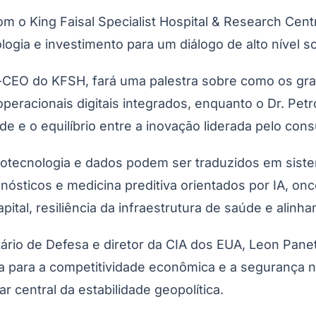
om o King Faisal Specialist Hospital & Research Cent
ologia e investimento para um diálogo de alto nível 
ce-CEO do KFSH, fará uma palestra sobre como os gr
operacionais digitais integrados, enquanto o Dr. Petro
do Bom Jesus
Araçariguama
Cajamar
Caieiras
Franco da Rocha
Francisco 
 e o equilíbrio entre a inovação liderada pelo consu
iotecnologia e dados podem ser traduzidos em siste
sticos e medicina preditiva orientados por IA, onc
tal, resiliência da infraestrutura de saúde e alinha
io de Defesa e diretor da CIA dos EUA, Leon Panetta
ia para a competitividade econômica e a segurança
r central da estabilidade geopolítica.