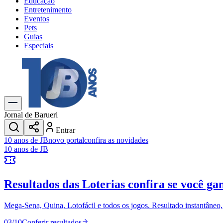
Educação
Entretenimento
Eventos
Pets
Guias
Especiais
Explore Tudo
Últimas Notícias
Previsão do Tempo
Trânsito e Rotas
Dia a Dia & Lazer
Jornal de Barueri
Transportes
Entrar
Gastronomia
10 anos de JB
novo portal
confira as novidades
Cinema & Shows
10 anos de JB
Jogos
Novo
Para Sua Empresa
Resultados das Loterias
confira se você ga
Anuncie no Portal
Cadastrar Empresa
Divulgar Vagas
Novo
Mega-Sena, Quina, Lotofácil e todos os jogos. Resultado instantâneo, s
Publicidade Legal
03
/
10
Conferir resultados