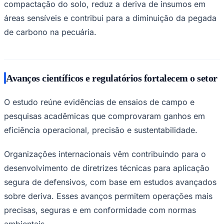
sustentabilidade de suas operações", acrescentou.
Tecnologia impulsiona produtividade e
sustentabilidade no campo
Palmeiras
O relatório destaca casos práticos no Brasil, onde
produtores utilizam drones das linhas
Agras T25P, T70P
e T100
para operações de precisão no manejo de
forragens. A tecnologia tem contribuído para o aumento
da produtividade das pastagens e maior eficiência na
renovação de áreas.
Entre os benefícios observados está a redução de até
35% no uso de herbicidas
, graças à aplicação
localizada. Além disso, o uso de drones elimina a
compactação do solo, reduz a deriva de insumos em