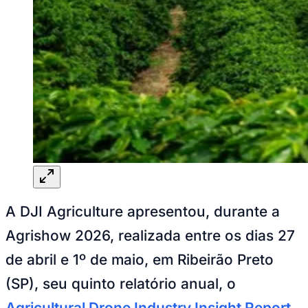
Rocha
Francisco Morato
Taboão da Serra
Embu das Artes
São Roque
Para Sua Empresa
Anuncie Regional
Guia de Empresas
Vagas na Região
Novo
Hub de Negócios
Guia Comercial
Selo Verificado
Portal Educacional
Agenda de Vestibulares
Vagas de Emprego
Concursos
Panorama Econômico
Panorama Econômico
Para Sua Empresa
Anuncie no Portal
Verificar Empresa
Novo
Anunciar Vagas
Novo
Publicidade Legal