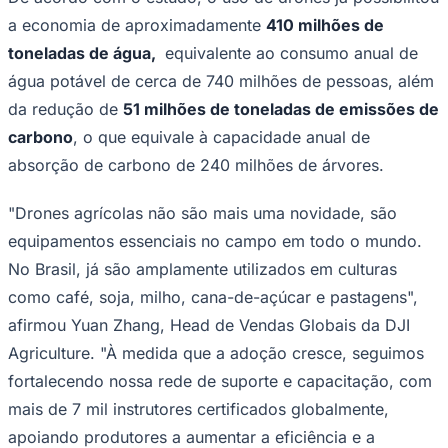
(2025/2026)
, que evidencia o impacto
Times - Ir direto
ambiental positivo da adoção global de
drones agrícolas.
Entre os principais destaques do relatório estão a
redução do desperdício de defensivos agrícolas, a
diminuição das emissões de carbono em comparação a
métodos tradicionais e o aumento da eficiência
operacional nas lavouras. A tecnologia permite
aplicações mais localizadas e inteligentes, promovendo
ganhos ambientais e econômicos para produtores rurais
de diferentes portes.
De acordo com o estudo, o uso de drones já possibilitou