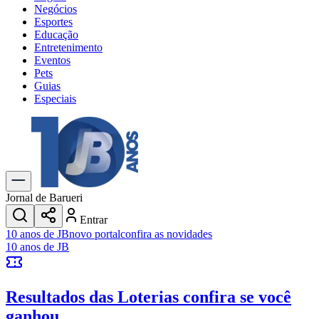
Negócios
Esportes
Educação
Entretenimento
Eventos
Pets
Guias
Especiais
Explore Tudo
Últimas Notícias
Previsão do Tempo
Trânsito e Rotas
Dia a Dia & Lazer
Jornal de Barueri
Transportes
Entrar
Gastronomia
Cinema & Shows
Jogos
Novo
Para Sua Empresa
Anuncie no Portal
Cadastrar Empresa