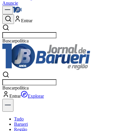
Anuncie
Entrar
Buscar
notícias em Barueri
Buscar
notícias em Barueri
Entrar
Explorar
Tudo
Barueri
Região