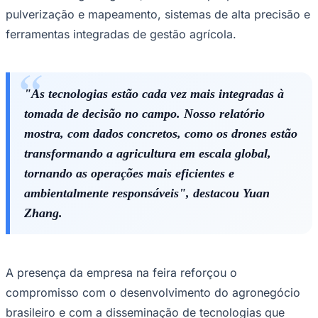
No campo regulatório, países como Brasil e Canadá
avançaram na criação de regras mais claras para o uso
da tecnologia. No Brasil, a Agência Nacional de Aviação
Civil (ANAC) atualizou suas regulamentações para incluir
"cenários padrão" em operações agrícolas recorrentes.
Já no Canadá, mudanças nas normas de aviação civil
simplificaram o uso de drones para pulverização,
mapeamento e monitoramento agrícola.
Santos
Soluções tecnológicas e o futuro da agricultura
Além da apresentação do relatório, a DJI Agriculture
levou à Agrishow seu portfólio de soluções tecnológicas
voltadas ao agronegócio, com destaque para drones de