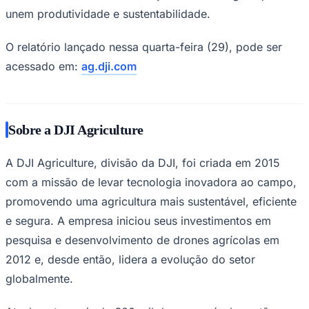
pulverização e mapeamento, sistemas de alta precisão e
ferramentas integradas de gestão agrícola.
"As tecnologias estão cada vez mais integradas à
tomada de decisão no campo. Nosso relatório
mostra, com dados concretos, como os drones estão
transformando a agricultura em escala global,
tornando as operações mais eficientes e
ambientalmente responsáveis", destacou Yuan
Zhang.
A presença da empresa na feira reforçou o
Flamengo
compromisso com o desenvolvimento do agronegócio
brasileiro e com a disseminação de tecnologias que