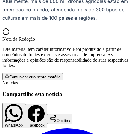
unem produtividade e sustentabilidade.
O relatório lançado nessa quarta-feira (29), pode ser
acessado em:
ag.dji.com
Sobre a DJI Agriculture
A DJI Agriculture, divisão da DJI, foi criada em 2015
com a missão de levar tecnologia inovadora ao campo,
promovendo uma agricultura mais sustentável, eficiente
e segura. A empresa iniciou seus investimentos em
pesquisa e desenvolvimento de drones agrícolas em
2012 e, desde então, lidera a evolução do setor
globalmente.
Atualmente, mais de 600 mil drones agrícolas estão em