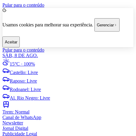
Pular para o conteúdo
Usamos cookies para melhorar sua experiência.
Gerenciar
Aceitar
Pular para o conteúdo
SÁB, 8 DE AGO.
15°C
· 100%
Castello
:
Livre
Raposo
:
Livre
Rodoanel
:
Livre
Al. Rio Negro
:
Livre
Trem:
Normal
Canal de WhatsApp
Newsletter
Jornal Digital
Publicidade Legal