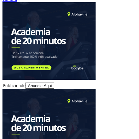
Ceará
Bom Dia Barueri
As notícias mais importantes de Barueri resumidas em 3 minutos,
todo dia de manhã no seu e-mail.
Assinar grátis
Explore Barueri
Notícias
Esportes
Eventos
Empresas
Vagas
Cultura