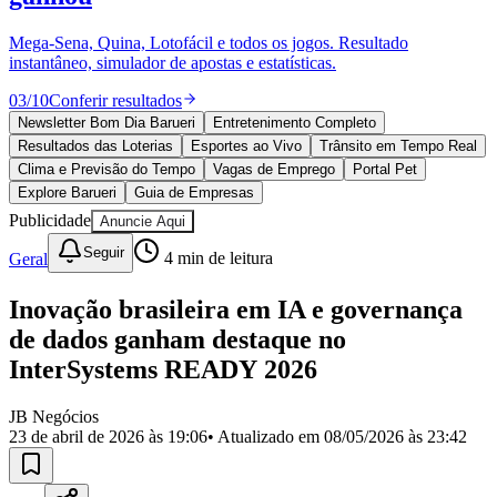
Divulgar Vagas
Novo
Publicidade Legal
Mega-Sena, Quina, Lotofácil e todos os jogos. Resultado
instantâneo, simulador de apostas e estatísticas.
Política
Eleições
03
/
10
Conferir resultados
Esportes
Saúde
Newsletter Bom Dia Barueri
Entretenimento Completo
Segurança
Resultados das Loterias
Esportes ao Vivo
Trânsito em Tempo Real
Cultura
Clima e Previsão do Tempo
Vagas de Emprego
Portal Pet
Meio Ambiente
Explore Barueri
Guia de Empresas
Obras
Publicidade
Anuncie Aqui
Educação
Seguir
Geral
4
min de leitura
Bairros de Barueri
Inovação brasileira em IA e governança
Selecione sua região
Para notícias da sua região
de dados ganham destaque no
Aldeia
Aldeia da Serra
Aldeia de Barueri
Alphaville
Bairro
InterSystems READY 2026
Jubran
Belval
Bethaville
Boa
Vista
Califórnia
Carapicuíba
Centro
Chácaras Marco
Cidades da
JB Negócios
Região
Cotia
Cruz Preta
Engenho Novo
Fazenda
23 de abril de 2026 às 19:06
• Atualizado em
08/05/2026 às 23:42
Militar
Itapevi
Jandira
Jardim Audir
Jardim Belval
Jardim
Califórnia
Jardim dos Altos
Jardim dos Camargos
Jardim
Esperança
Jardim Graziela
Jardim Iracema
Jardim Itaquiti
Jardim