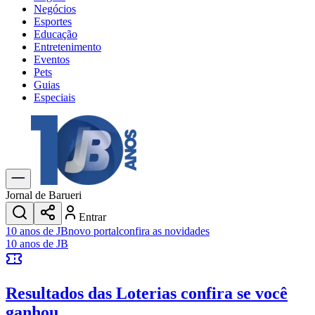
Negócios
Esportes
Educação
Entretenimento
Eventos
Pets
Guias
Especiais
Explore Tudo
Últimas Notícias
Previsão do Tempo
Trânsito e Rotas
Dia a Dia & Lazer
Jornal de Barueri
Transportes
Entrar
Gastronomia
10 anos de JB
novo portal
confira as novidades
Cinema & Shows
10 anos de JB
Jogos
Novo
Para Sua Empresa
Resultados das Loterias
confira se você
Anuncie no Portal
Cadastrar Empresa
ganhou