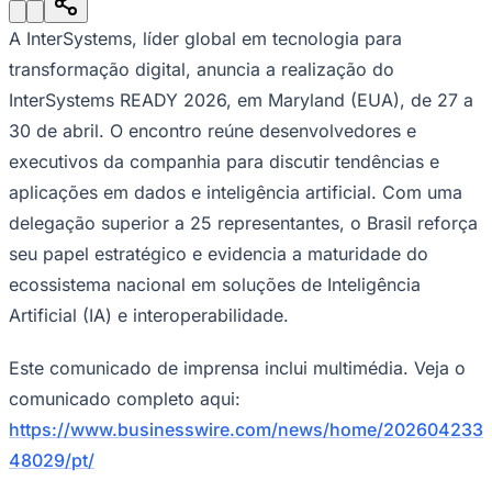
Julio
Jardim Líbano
Jardim Maria Cristina
Jardim Maria Helena
Jardim
Mutinga
Jardim Paraíso
Jardim Paulista
Jardim Reginalice
Jardim São
A InterSystems, líder global em tecnologia para
Luís
Jardim São Pedro
Jardim São Silvestre
Jardim Silveira
Jardim
Tupã
Jardim Tupanci
Mutinga
Nova Aldeinha
Osasco
Parque dos
transformação digital, anuncia a realização do
Camargos
Parque Imperial
Parque Santa Luzia
Parque Viana
Pirapora
InterSystems READY 2026, em Maryland (EUA), de 27 a
do Bom Jesus
Recanto Phrynéa
Santana de
Parnaíba
Silveira
Tamboré
Vale do Sol
Vila Barros
Vila Boa Vista
Vila
30 de abril. O encontro reúne desenvolvedores e
do Conde
Vila Engenho Novo
Vila Márcia
Vila Nossa Sra. da
executivos da companhia para discutir tendências e
Escada
Vila Porto
Votupoca
Para Sua Empresa
aplicações em dados e inteligência artificial. Com uma
delegação superior a 25 representantes, o Brasil reforça
Anuncie no Portal
Guia de Empresas
seu papel estratégico e evidencia a maturidade do
Divulgar Vagas
Novo
Publicidade Legal
ecossistema nacional em soluções de Inteligência
Artificial (IA) e interoperabilidade.
Negócios Regionais
Turismo
Segurança Regional
Este comunicado de imprensa inclui multimédia. Veja o
Hospitais Estaduais
comunicado completo aqui:
Parques & Represas
https://www.businesswire.com/news/home/202604233
Cidades da Região
Santana de Parnaíba
Osasco
Carapicuíba
Jandira
Itapevi
Cotia
Pirapora
48029/pt/
do Bom Jesus
Araçariguama
Cajamar
Caieiras
Franco da