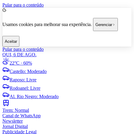
Pular para o conteúdo
Usamos cookies para melhorar sua experiência.
Gerenciar
Aceitar
Pular para o conteúdo
QUI, 6 DE AGO.
22°C
· 60%
Castello
:
Moderado
Raposo
:
Livre
Rodoanel
:
Livre
Al. Rio Negro
:
Moderado
Trem:
Normal
Canal de WhatsApp
Newsletter
Jornal Digital
Publicidade Legal