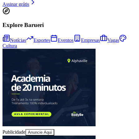
Sport
Assinar grátis
Explore Barueri
Notícias
Esportes
Eventos
Empresas
Vagas
Cultura
Publicidade
Anuncie Aqui