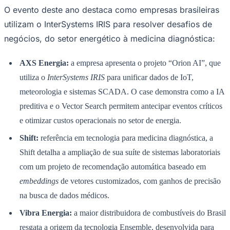
Rocha
Francisco Morato
Taboão da Serra
Embu das Artes
São Roque
O evento deste ano destaca como empresas brasileiras
Para Sua Empresa
utilizam o InterSystems IRIS para resolver desafios de
Anuncie Regional
Guia de Empresas
negócios, do setor energético à medicina diagnóstica:
Vagas na Região
Novo
AXS Energia:
a empresa apresenta o projeto “Orion AI”, que
Hub de Negócios
Guia Comercial
utiliza o
InterSystems IRIS
para unificar dados de IoT,
Selo Verificado
Portal Educacional
meteorologia e sistemas SCADA. O case demonstra como a IA
Agenda de Vestibulares
preditiva e o Vector Search permitem antecipar eventos críticos
Vagas de Emprego
Concursos
e otimizar custos operacionais no setor de energia.
Panorama Econômico
Shift:
referência em tecnologia para medicina diagnóstica, a
Shift detalha a ampliação de sua suíte de sistemas laboratoriais
Panorama Econômico
com um projeto de recomendação automática baseado em
Para Sua Empresa
embeddings
de vetores customizados, com ganhos de precisão
Anuncie no Portal
na busca de dados médicos.
Verificar Empresa
Novo
Anunciar Vagas
Novo
Vibra Energia:
a maior distribuidora de combustíveis do Brasil
Publicidade Legal
resgata a origem da tecnologia Ensemble, desenvolvida para