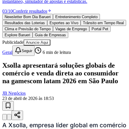
Ceará
10 anos de JB
novo portal
confira as novidades
10 anos de JB
Esportes ao Vivo
placares e tabelas
atualizadas
Paulistão, Brasileirão, Champions League e mais. Placar em tempo
real, classificação e notícias esportivas.