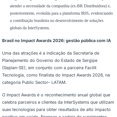
NBA
atender a necessidade da companhia (ex-BR Distribuidora) e,
NFL
Fórmula 1
posteriormente, evoluída para a plataforma IRIS, evidenciando
UFC
a contribuição brasileira no desenvolvimento de soluções
Tênis (ATP)
MLB
globais da InterSystems.
NHL
Atletismo
Vôlei
Brasil no Impact Awards 2026: gestão pública com IA
NBB
Uma das atrações é a indicação da Secretaria de
Competições de Futebol
Planejamento do Governo do Estado de Sergipe
Brasileirão Série A
Brasileirão Série B
(Seplan-SE), em conjunto com a parceira Facilit
Paulistão
Tecnologia, como finalista do Impact Awards 2026, na
Copa do Brasil
Libertadores
categoria
Public Sector– LATAM
.
Sul-Americana
Copa América
O Impact Awards é o reconhecimento anual global que
Champions League
Premier League
celebra parceiros e clientes da InterSystems que utilizam
La Liga
Bundesliga
suas tecnologias para obter resultados de alto impacto
Mundial 2026
positivo em saúde, finanças e cadeia de suprimentos.