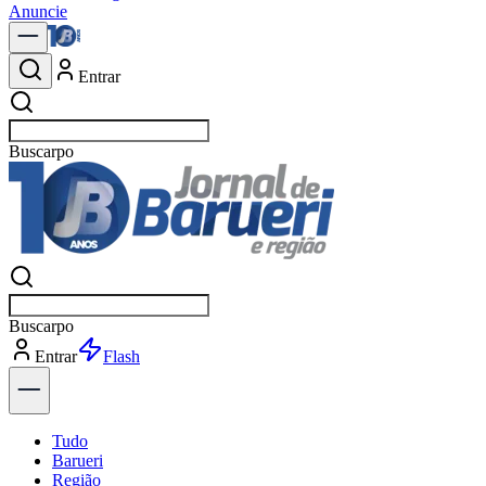
Anuncie
Entrar
Buscar
not
Buscar
not
Entrar
Explorar
Tudo
Barueri
Região