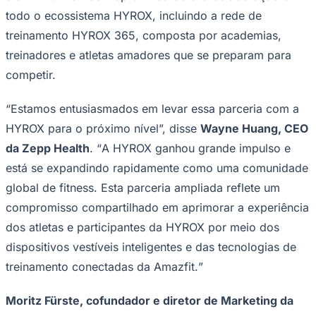
NBA
todo o ecossistema HYROX, incluindo a rede de
NFL
Fórmula 1
treinamento HYROX 365, composta por academias,
UFC
treinadores e atletas amadores que se preparam para
Tênis (ATP)
MLB
competir.
NHL
Atletismo
Vôlei
“
Estamos entusiasmados em levar essa parceria com a
NBB
HYROX para o próximo nível
”, disse
Wayne Huang, CEO
Competições de Futebol
da Zepp Health
. “
A HYROX ganhou grande impulso e
está se expandindo rapidamente como uma comunidade
Brasileirão Série A
Brasileirão Série B
global de fitness. Esta parceria ampliada reflete um
Paulistão
Copa do Brasil
compromisso compartilhado em aprimorar a experiência
Libertadores
dos atletas e participantes da HYROX por meio dos
Sul-Americana
Copa América
dispositivos vestíveis inteligentes e das tecnologias de
Champions League
treinamento conectadas da Amazfit.
”
Premier League
La Liga
Bundesliga
Moritz Fürste, cofundador e diretor de Marketing da
Mundial 2026