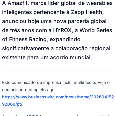
Julio
Jardim Líbano
Jardim Maria Cristina
Jardim Maria Helena
Jardim
A Amazfit, marca líder global de wearables
Mutinga
Jardim Paraíso
Jardim Paulista
Jardim Reginalice
Jardim São
Luís
Jardim São Pedro
Jardim São Silvestre
Jardim Silveira
Jardim
inteligentes pertencente à Zepp Health,
Tupã
Jardim Tupanci
Mutinga
Nova Aldeinha
Osasco
Parque dos
anunciou hoje uma nova parceria global
Camargos
Parque Imperial
Parque Santa Luzia
Parque Viana
Pirapora
do Bom Jesus
Recanto Phrynéa
Santana de
de três anos com a HYROX, a World Series
Parnaíba
Silveira
Tamboré
Vale do Sol
Vila Barros
Vila Boa Vista
Vila
do Conde
Vila Engenho Novo
Vila Márcia
Vila Nossa Sra. da
of Fitness Racing, expandindo
Escada
Vila Porto
Votupoca
Para Sua Empresa
significativamente a colaboração regional
Anuncie no Portal
existente para um acordo mundial.
Guia de Empresas
Divulgar Vagas
Novo
Publicidade Legal
Negócios Regionais
Turismo
Este comunicado de imprensa inclui multimédia. Veja o
Segurança Regional
Hospitais Estaduais
comunicado completo aqui:
Parques & Represas
https://www.businesswire.com/news/home/202604152
Cidades da Região
92069/pt/
Santana de Parnaíba
Osasco
Carapicuíba
Jandira
Itapevi
Cotia
Pirapora
do Bom Jesus
Araçariguama
Cajamar
Caieiras
Franco da