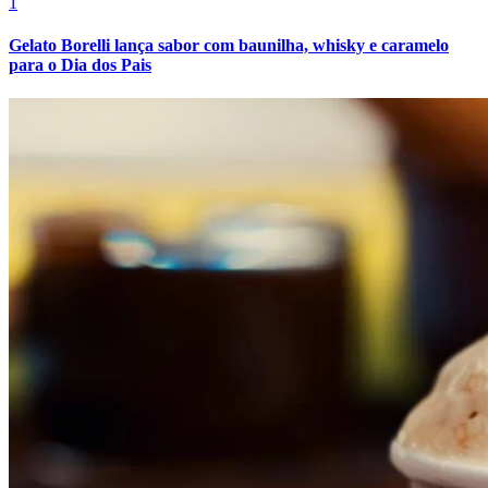
1
Gelato Borelli lança sabor com baunilha, whisky e caramelo
para o Dia dos Pais
Internacional