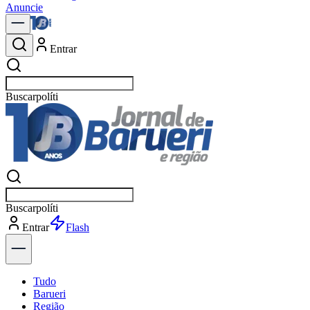
Anuncie
Entrar
Buscar
notíc
Buscar
notíc
Entrar
Explorar
Tudo
Barueri
Região