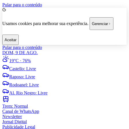
Pular para o conteúdo
Usamos cookies para melhorar sua experiência.
Gerenciar
Aceitar
Pular para o conteúdo
DOM, 9 DE AGO.
19°C
· 76%
Castello
:
Livre
Raposo
:
Livre
Rodoanel
:
Livre
Al. Rio Negro
:
Livre
Trem:
Normal
Canal de WhatsApp
Newsletter
Jornal Digital
Publicidade Legal