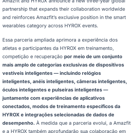
Amazfit and HYROX announce a new three-year global
Rocha
Francisco Morato
Taboão da Serra
Embu das Artes
São Roque
Para Sua Empresa
partnership that expands their collaboration worldwide
Anuncie Regional
and reinforces Amazfit’s exclusive position in the smart
Guia de Empresas
wearables category across HYROX events.
Vagas na Região
Novo
Hub de Negócios
Essa parceria ampliada aprimora a experiência dos
Guia Comercial
Selo Verificado
atletas e participantes da HYROX em treinamento,
Portal Educacional
competição e recuperação
por meio de um conjunto
Agenda de Vestibulares
Vagas de Emprego
mais amplo de categorias exclusivas de dispositivos
Concursos
vestíveis inteligentes — incluindo relógios
Panorama Econômico
inteligentes, anéis inteligentes, câmeras inteligentes,
Panorama Econômico
óculos inteligentes e pulseiras inteligentes —
juntamente com experiências de aplicativos
Para Sua Empresa
conectados, modos de treinamento específicos da
Anuncie no Portal
HYROX e integrações selecionadas de dados de
Verificar Empresa
Novo
Anunciar Vagas
Novo
desempenho.
À medida que a parceria evolui, a Amazfit
Publicidade Legal
e a HYROX também aprofundarão sua colaboração em