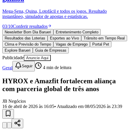
Divulgar Vagas
Novo
Publicidade Legal
Mega-Sena, Quina, Lotofácil e todos os jogos. Resultado
instantâneo, simulador de apostas e estatísticas.
Política
Eleições
03
/
10
Conferir resultados
Esportes
Saúde
Newsletter Bom Dia Barueri
Entretenimento Completo
Segurança
Resultados das Loterias
Esportes ao Vivo
Trânsito em Tempo Real
Cultura
Clima e Previsão do Tempo
Vagas de Emprego
Portal Pet
Meio Ambiente
Explore Barueri
Guia de Empresas
Obras
Publicidade
Anuncie Aqui
Educação
Seguir
Geral
4
min de leitura
Bairros de Barueri
HYROX e Amazfit fortalecem aliança
Selecione sua região
Para notícias da sua região
com parceria global de três anos
Aldeia
Aldeia da Serra
Aldeia de Barueri
Alphaville
Bairro
Jubran
Belval
Bethaville
Boa
JB Negócios
Vista
Califórnia
Carapicuíba
Centro
Chácaras Marco
Cidades da
16 de abril de 2026 às 16:05
• Atualizado em
08/05/2026 às 23:39
Região
Cotia
Cruz Preta
Engenho Novo
Fazenda
Militar
Itapevi
Jandira
Jardim Audir
Jardim Belval
Jardim
Califórnia
Jardim dos Altos
Jardim dos Camargos
Jardim
Esperança
Jardim Graziela
Jardim Iracema
Jardim Itaquiti
Jardim