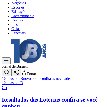
Negócios
Esportes
Educação
Entretenimento
Eventos
Pets
Guias
Especiais
Explore Tudo
Últimas Notícias
Previsão do Tempo
Trânsito e Rotas
Dia a Dia & Lazer
Jornal de Barueri
Transportes
Entrar
Gastronomia
10 anos de JB
novo portal
confira as novidades
Cinema & Shows
10 anos de JB
Jogos
Novo
Para Sua Empresa
Resultados das Loterias
confira se você
Anuncie no Portal
Cadastrar Empresa
ganhou