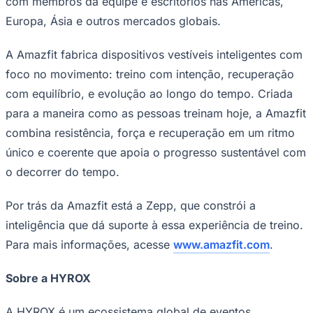
com membros da equipe e escritórios nas Américas,
Europa, Ásia e outros mercados globais.
A Amazfit fabrica dispositivos vestíveis inteligentes com
foco no movimento: treino com intenção, recuperação
com equilíbrio, e evolução ao longo do tempo. Criada
para a maneira como as pessoas treinam hoje, a Amazfit
Palmeiras
combina resistência, força e recuperação em um ritmo
único e coerente que apoia o progresso sustentável com
o decorrer do tempo.
Por trás da Amazfit está a Zepp, que constrói a
inteligência que dá suporte à essa experiência de treino.
Para mais informações, acesse
www.amazfit.com
.
Sobre a HYROX
A HYROX é um ecossistema global de eventos,