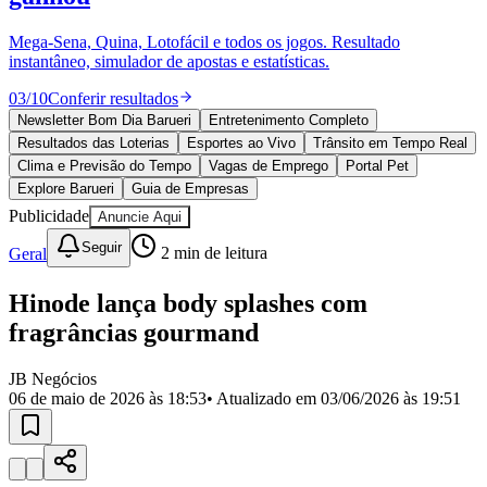
Divulgar Vagas
Novo
Publicidade Legal
Mega-Sena, Quina, Lotofácil e todos os jogos. Resultado
instantâneo, simulador de apostas e estatísticas.
Política
Eleições
03
/
10
Conferir resultados
Esportes
Saúde
Newsletter Bom Dia Barueri
Entretenimento Completo
Segurança
Resultados das Loterias
Esportes ao Vivo
Trânsito em Tempo Real
Cultura
Clima e Previsão do Tempo
Vagas de Emprego
Portal Pet
Meio Ambiente
Explore Barueri
Guia de Empresas
Obras
Publicidade
Anuncie Aqui
Educação
Seguir
Geral
2
min de leitura
Bairros de Barueri
Hinode lança body splashes com
Selecione sua região
Para notícias da sua região
fragrâncias gourmand
Aldeia
Aldeia da Serra
Aldeia de Barueri
Alphaville
Bairro
Jubran
Belval
Bethaville
Boa
JB Negócios
Vista
Califórnia
Carapicuíba
Centro
Chácaras Marco
Cidades da
06 de maio de 2026 às 18:53
• Atualizado em
03/06/2026 às 19:51
Região
Cotia
Cruz Preta
Engenho Novo
Fazenda
Militar
Itapevi
Jandira
Jardim Audir
Jardim Belval
Jardim
Califórnia
Jardim dos Altos
Jardim dos Camargos
Jardim
Esperança
Jardim Graziela
Jardim Iracema
Jardim Itaquiti
Jardim