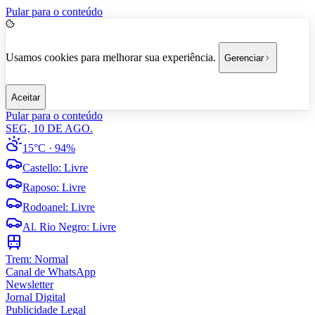
Pular para o conteúdo
Usamos cookies para melhorar sua experiência.
Gerenciar
Aceitar
Pular para o conteúdo
SEG, 10 DE AGO.
15°C
· 94%
Castello
:
Livre
Raposo
:
Livre
Rodoanel
:
Livre
Al. Rio Negro
:
Livre
Trem:
Normal
Canal de WhatsApp
Newsletter
Jornal Digital
Publicidade Legal