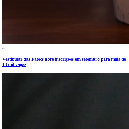
Cruzeiro
4
Vestibular das Fatecs abre inscrições em setembro para mais de
13 mil vagas