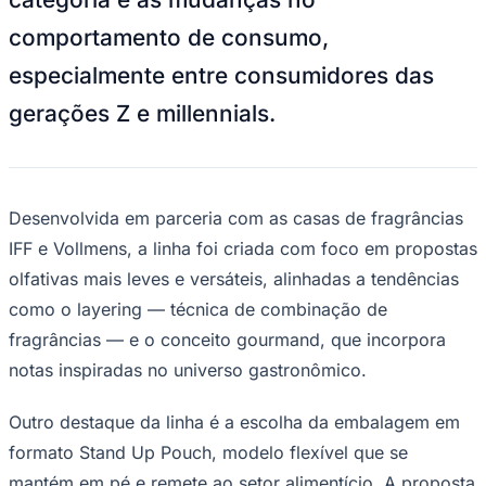
NBA
NFL
comportamento de consumo,
Fórmula 1
UFC
especialmente entre consumidores das
Tênis (ATP)
MLB
gerações Z e millennials.
NHL
Atletismo
Vôlei
NBB
Desenvolvida em parceria com as casas de fragrâncias
Competições de Futebol
IFF e Vollmens, a linha foi criada com foco em propostas
Brasileirão Série A
olfativas mais leves e versáteis, alinhadas a tendências
Brasileirão Série B
Paulistão
como o
layering
— técnica de combinação de
Copa do Brasil
Libertadores
fragrâncias — e o conceito gourmand, que incorpora
Sul-Americana
notas inspiradas no universo gastronômico.
Copa América
Champions League
Premier League
Outro destaque da linha é a escolha da embalagem em
La Liga
formato
Stand Up Pouch
, modelo flexível que se
Bundesliga
Mundial 2026
mantém em pé e remete ao setor alimentício. A proposta