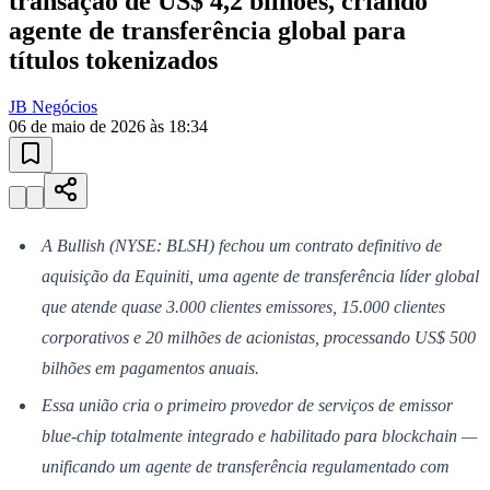
10 anos de JB
novo portal
confira as novidades
10 anos de JB
Esportes ao Vivo
placares e tabelas
atualizadas
Paulistão, Brasileirão, Champions League e mais. Placar em tempo
real, classificação e notícias esportivas.
04
/
10
Acompanhar jogos
Goiás
Newsletter Bom Dia Barueri
Entretenimento Completo
Resultados das Loterias
Esportes ao Vivo
Trânsito em Tempo Real
Clima e Previsão do Tempo
Vagas de Emprego
Portal Pet
Explore Barueri
Guia de Empresas
Publicidade
Anuncie Aqui
Seguir
Geral
11
min de leitura
Bullish adquire Equiniti da Siris em
transação de US$ 4,2 bilhões, criando