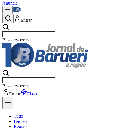
Anuncie
Entrar
Buscar
política
Buscar
política
Entrar
Explorar
Tudo
Barueri
Região