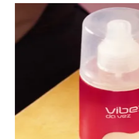
Julio
Jardim Líbano
Jardim Maria Cristina
Jardim Maria Helena
Jardim
Mutinga
Jardim Paraíso
Jardim Paulista
Jardim Reginalice
Jardim São
Luís
Jardim São Pedro
Jardim São Silvestre
Jardim Silveira
Jardim
Tupã
Jardim Tupanci
Mutinga
Nova Aldeinha
Osasco
Parque dos
Camargos
Parque Imperial
Parque Santa Luzia
Parque Viana
Pirapora
do Bom Jesus
Recanto Phrynéa
Santana de
Parnaíba
Silveira
Tamboré
Vale do Sol
Vila Barros
Vila Boa Vista
Vila
do Conde
Vila Engenho Novo
Vila Márcia
Vila Nossa Sra. da
Escada
Vila Porto
Votupoca
Para Sua Empresa
Anuncie no Portal
Guia de Empresas
Divulgar Vagas
Novo
Publicidade Legal
Negócios Regionais
Turismo
Segurança Regional
Hospitais Estaduais
Parques & Represas
Cidades da Região
Santana de Parnaíba
Osasco
Carapicuíba
Jandira
Itapevi
Cotia
Pirapora
do Bom Jesus
Araçariguama
Cajamar
Caieiras
Franco da