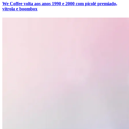
We Coffee volta aos anos 1990 e 2000 com picolé premiado,
vitrola e boombox