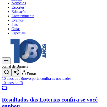
Negócios
Esportes
Educação
Entretenimento
Eventos
Pets
Guias
Especiais
Explore Tudo
Últimas Notícias
Previsão do Tempo
Trânsito e Rotas
Dia a Dia & Lazer
Jornal de Barueri
Transportes
Entrar
Gastronomia
10 anos de JB
novo portal
confira as novidades
Cinema & Shows
10 anos de JB
Jogos
Novo
Para Sua Empresa
Resultados das Loterias
confira se você
Anuncie no Portal
Cadastrar Empresa
ganhou