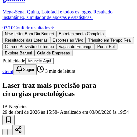
Divulgar Vagas
Novo
Publicidade Legal
Mega-Sena, Quina, Lotofácil e todos os jogos. Resultado
instantâneo, simulador de apostas e estatísticas.
Política
Eleições
03
/
10
Conferir resultados
Esportes
Saúde
Newsletter Bom Dia Barueri
Entretenimento Completo
Segurança
Resultados das Loterias
Esportes ao Vivo
Trânsito em Tempo Real
Cultura
Clima e Previsão do Tempo
Vagas de Emprego
Portal Pet
Meio Ambiente
Explore Barueri
Guia de Empresas
Obras
Publicidade
Anuncie Aqui
Educação
Seguir
Geral
3
min de leitura
Bairros de Barueri
Laser traz mais precisão para
Selecione sua região
Para notícias da sua região
cirurgias proctológicas
Aldeia
Aldeia da Serra
Aldeia de Barueri
Alphaville
Bairro
Jubran
Belval
Bethaville
Boa
JB Negócios
Vista
Califórnia
Carapicuíba
Centro
Chácaras Marco
Cidades da
29 de abril de 2026 às 15:58
• Atualizado em
03/06/2026 às 19:54
Região
Cotia
Cruz Preta
Engenho Novo
Fazenda
Militar
Itapevi
Jandira
Jardim Audir
Jardim Belval
Jardim
Califórnia
Jardim dos Altos
Jardim dos Camargos
Jardim
Esperança
Jardim Graziela
Jardim Iracema
Jardim Itaquiti
Jardim