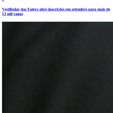
Vestibular das Fatecs abre inscrições em setembro para mais de
13 mil vagas