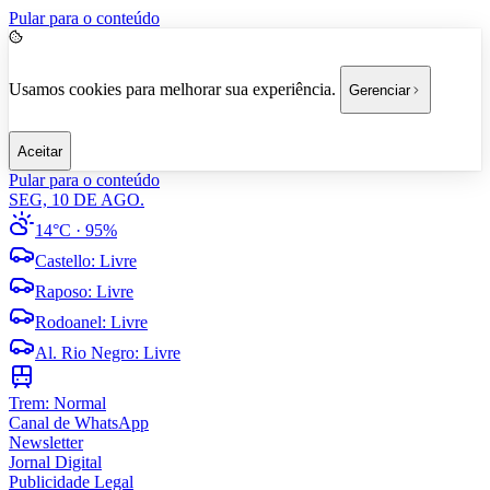
Pular para o conteúdo
Usamos cookies para melhorar sua experiência.
Gerenciar
Aceitar
Pular para o conteúdo
SEG, 10 DE AGO.
14°C
· 95%
Castello
:
Livre
Raposo
:
Livre
Rodoanel
:
Livre
Al. Rio Negro
:
Livre
Trem:
Normal
Canal de WhatsApp
Newsletter
Jornal Digital
Publicidade Legal