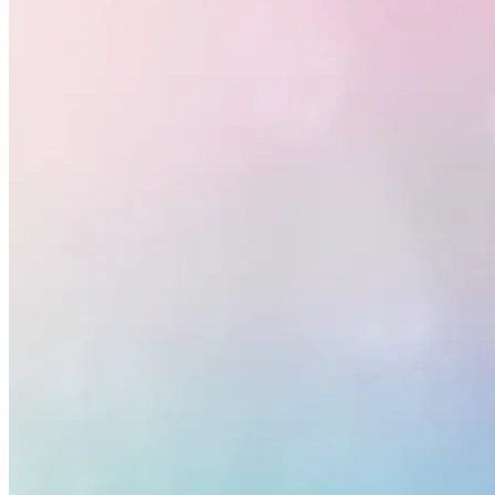
Atlético-MG