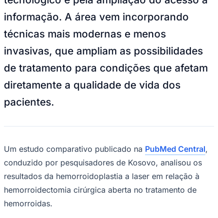
NBA
NFL
informação. A área vem incorporando
Fórmula 1
UFC
técnicas mais modernas e menos
Tênis (ATP)
MLB
invasivas, que ampliam as possibilidades
NHL
Atletismo
de tratamento para condições que afetam
Vôlei
NBB
diretamente a qualidade de vida dos
Competições de Futebol
pacientes.
Brasileirão Série A
Brasileirão Série B
Paulistão
Copa do Brasil
Um estudo comparativo publicado na
PubMed Central
,
Libertadores
Sul-Americana
conduzido por pesquisadores de Kosovo, analisou os
Copa América
resultados da hemorroidoplastia a laser em relação à
Champions League
Premier League
hemorroidectomia cirúrgica aberta no tratamento de
La Liga
hemorroidas.
Bundesliga
Mundial 2026