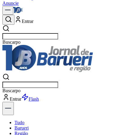
Anuncie
Entrar
Buscar
n
Buscar
n
Entrar
Explorar
Tudo
Barueri
Região