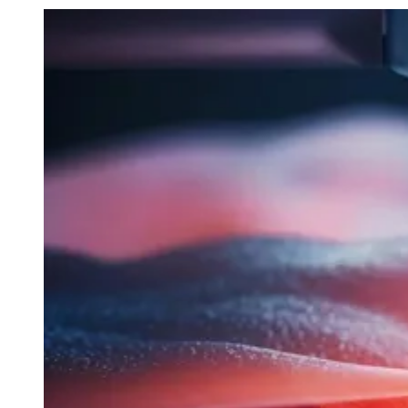
Julio
Jardim Líbano
Jardim Maria Cristina
Jardim Maria Helena
Jardim
Mutinga
Jardim Paraíso
Jardim Paulista
Jardim Reginalice
Jardim São
Luís
Jardim São Pedro
Jardim São Silvestre
Jardim Silveira
Jardim
Tupã
Jardim Tupanci
Mutinga
Nova Aldeinha
Osasco
Parque dos
Camargos
Parque Imperial
Parque Santa Luzia
Parque Viana
Pirapora
do Bom Jesus
Recanto Phrynéa
Santana de
Parnaíba
Silveira
Tamboré
Vale do Sol
Vila Barros
Vila Boa Vista
Vila
do Conde
Vila Engenho Novo
Vila Márcia
Vila Nossa Sra. da
Escada
Vila Porto
Votupoca
Para Sua Empresa
Anuncie no Portal
Guia de Empresas
Divulgar Vagas
Novo
Publicidade Legal
Negócios Regionais
Turismo
Segurança Regional
Hospitais Estaduais
Parques & Represas
Cidades da Região
Santana de Parnaíba
Osasco
Carapicuíba
Jandira
Itapevi
Cotia
Pirapora
do Bom Jesus
Araçariguama
Cajamar
Caieiras
Franco da