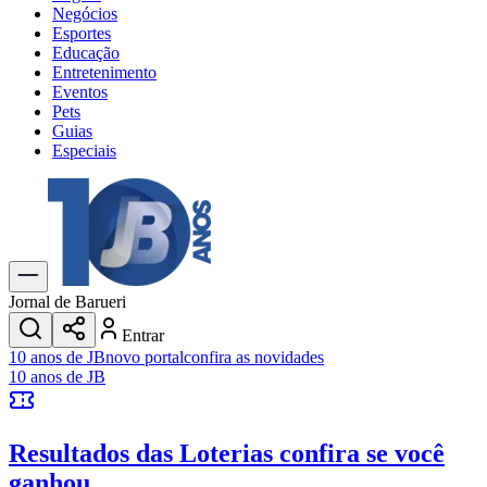
Negócios
Esportes
Educação
Entretenimento
Eventos
Pets
Guias
Especiais
Explore Tudo
Últimas Notícias
Previsão do Tempo
Trânsito e Rotas
Dia a Dia & Lazer
Jornal de Barueri
Transportes
Entrar
Gastronomia
10 anos de JB
novo portal
confira as novidades
Cinema & Shows
10 anos de JB
Jogos
Novo
Para Sua Empresa
Resultados das Loterias
confira se você
Anuncie no Portal
Cadastrar Empresa
ganhou