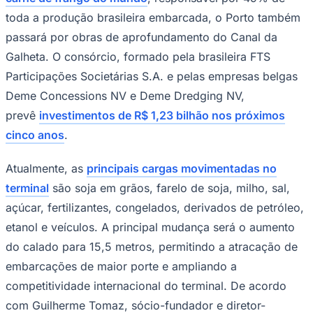
e Aeroportos
firmou um acordo de
investimento de mais de R$ 1,5 bilhão com
Juventude
o grupo chinês CMPort para ampliar o
Terminal de Contêineres de Paranaguá
(TCP). O projeto, que prevê a
modernização das operações e o aumento
da capacidade de armazenagem, deve
consolidar o terminal como um dos mais
estratégicos do país.
Reconhecido como o
maior corredor de exportação de
carne de frango do mundo
, responsável por 49% de