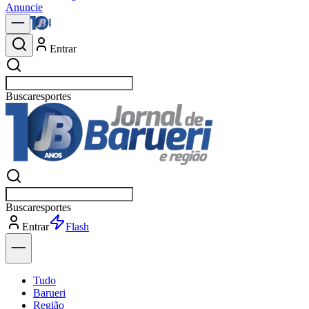
Anuncie
Entrar
Buscar
política
Buscar
política
Entrar
Explorar
Tudo
Barueri
Região