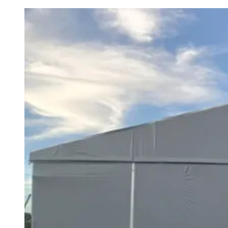
Paulistão, Brasileirão, Champions League e mais. Placar em tempo
real, classificação e notícias esportivas.
04
/
10
Acompanhar jogos
Newsletter Bom Dia Barueri
Entretenimento Completo
Resultados das Loterias
Esportes ao Vivo
Trânsito em Tempo Real
Clima e Previsão do Tempo
Vagas de Emprego
Portal Pet
Explore Barueri
Guia de Empresas
Publicidade
Anuncie Aqui
Seguir
Geral
4
min de leitura
Expansão do Porto de Paranaguá aquece
setor logístico
JB Negócios
15 de abril de 2026 às 17:48
Vitória