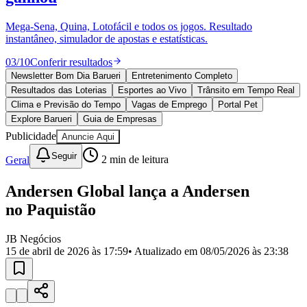
Divulgar Vagas
Novo
Publicidade Legal
Mega-Sena, Quina, Lotofácil e todos os jogos. Resultado
instantâneo, simulador de apostas e estatísticas.
Política
Eleições
03
/
10
Conferir resultados
Esportes
Saúde
Newsletter Bom Dia Barueri
Entretenimento Completo
Segurança
Resultados das Loterias
Esportes ao Vivo
Trânsito em Tempo Real
Cultura
Clima e Previsão do Tempo
Vagas de Emprego
Portal Pet
Meio Ambiente
Explore Barueri
Guia de Empresas
Obras
Publicidade
Anuncie Aqui
Educação
Seguir
Geral
2
min de leitura
Bairros de Barueri
Andersen Global lança a Andersen
Selecione sua região
Para notícias da sua região
no Paquistão
Aldeia
Aldeia da Serra
Aldeia de Barueri
Alphaville
Bairro
Jubran
Belval
Bethaville
Boa
JB Negócios
Vista
Califórnia
Carapicuíba
Centro
Chácaras Marco
Cidades da
15 de abril de 2026 às 17:59
• Atualizado em
08/05/2026 às 23:38
Região
Cotia
Cruz Preta
Engenho Novo
Fazenda
Militar
Itapevi
Jandira
Jardim Audir
Jardim Belval
Jardim
Califórnia
Jardim dos Altos
Jardim dos Camargos
Jardim
Esperança
Jardim Graziela
Jardim Iracema
Jardim Itaquiti
Jardim