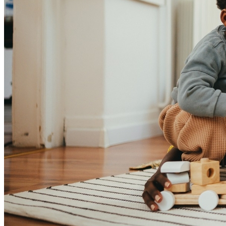
Atlético-MG