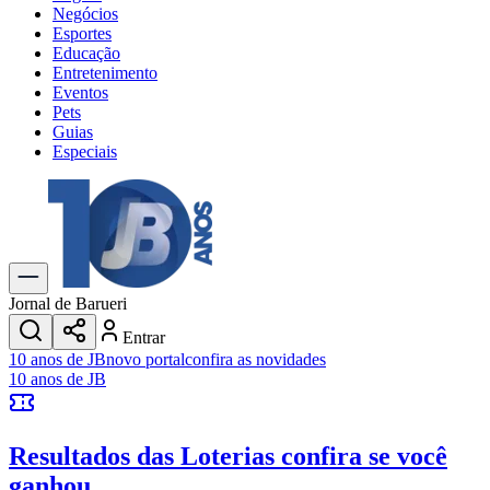
Negócios
Esportes
Educação
Entretenimento
Eventos
Pets
Guias
Especiais
Explore Tudo
Últimas Notícias
Previsão do Tempo
Trânsito e Rotas
Dia a Dia & Lazer
Jornal de Barueri
Transportes
Entrar
Gastronomia
10 anos de JB
novo portal
confira as novidades
Cinema & Shows
10 anos de JB
Jogos
Novo
Para Sua Empresa
Resultados das Loterias
confira se você
Anuncie no Portal
Cadastrar Empresa
ganhou