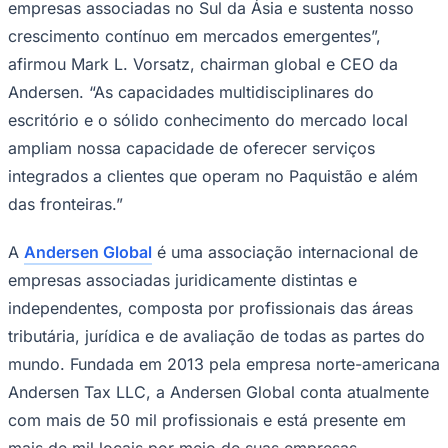
empresas associadas no Sul da Ásia e sustenta nosso
NBA
NFL
crescimento contínuo em mercados emergentes”,
Fórmula 1
UFC
afirmou Mark L. Vorsatz, chairman global e CEO da
Tênis (ATP)
Andersen. “As capacidades multidisciplinares do
MLB
NHL
escritório e o sólido conhecimento do mercado local
Atletismo
ampliam nossa capacidade de oferecer serviços
Vôlei
NBB
integrados a clientes que operam no Paquistão e além
das fronteiras.”
Competições de Futebol
Brasileirão Série A
A
Andersen Global
é uma associação internacional de
Brasileirão Série B
Paulistão
empresas associadas juridicamente distintas e
Copa do Brasil
independentes, composta por profissionais das áreas
Libertadores
Sul-Americana
tributária, jurídica e de avaliação de todas as partes do
Copa América
mundo. Fundada em 2013 pela empresa norte-americana
Champions League
Premier League
Andersen Tax LLC, a Andersen Global conta atualmente
La Liga
Bundesliga
com mais de 50 mil profissionais e está presente em
Mundial 2026
mais de mil locais por meio de suas empresas