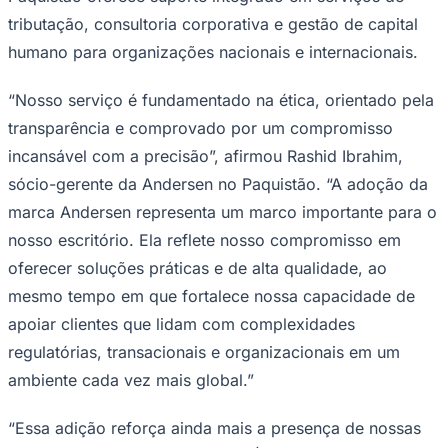
Rocha
Francisco Morato
Taboão da Serra
Embu das Artes
São Roque
Para Sua Empresa
tributação, consultoria corporativa e gestão de capital
humano para organizações nacionais e internacionais.
Anuncie Regional
Guia de Empresas
Vagas na Região
Novo
“Nosso serviço é fundamentado na ética, orientado pela
Hub de Negócios
transparência e comprovado por um compromisso
Guia Comercial
incansável com a precisão”, afirmou Rashid Ibrahim,
Selo Verificado
Portal Educacional
sócio-gerente da Andersen no Paquistão. “A adoção da
Agenda de Vestibulares
marca Andersen representa um marco importante para o
Vagas de Emprego
Concursos
nosso escritório. Ela reflete nosso compromisso em
Panorama Econômico
oferecer soluções práticas e de alta qualidade, ao
mesmo tempo em que fortalece nossa capacidade de
Panorama Econômico
apoiar clientes que lidam com complexidades
Para Sua Empresa
regulatórias, transacionais e organizacionais em um
Anuncie no Portal
ambiente cada vez mais global.”
Verificar Empresa
Novo
Anunciar Vagas
Novo
Publicidade Legal
“Essa adição reforça ainda mais a presença de nossas