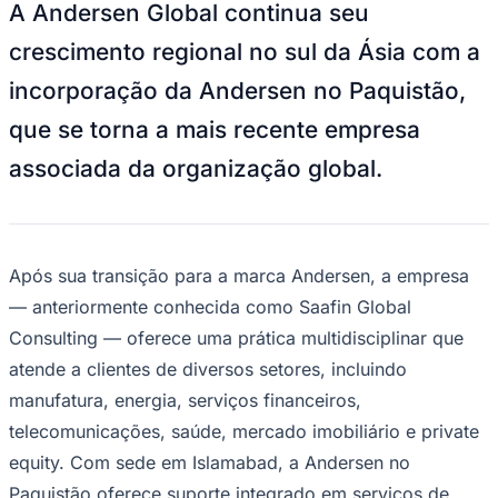
Julio
Jardim Líbano
Jardim Maria Cristina
Jardim Maria Helena
Jardim
A Andersen Global continua seu
Mutinga
Jardim Paraíso
Jardim Paulista
Jardim Reginalice
Jardim São
Luís
Jardim São Pedro
Jardim São Silvestre
Jardim Silveira
Jardim
crescimento regional no sul da Ásia com a
Tupã
Jardim Tupanci
Mutinga
Nova Aldeinha
Osasco
Parque dos
incorporação da Andersen no Paquistão,
Camargos
Parque Imperial
Parque Santa Luzia
Parque Viana
Pirapora
do Bom Jesus
Recanto Phrynéa
Santana de
que se torna a mais recente empresa
Parnaíba
Silveira
Tamboré
Vale do Sol
Vila Barros
Vila Boa Vista
Vila
do Conde
Vila Engenho Novo
Vila Márcia
Vila Nossa Sra. da
associada da organização global.
Escada
Vila Porto
Votupoca
Para Sua Empresa
Anuncie no Portal
Guia de Empresas
Divulgar Vagas
Novo
Após sua transição para a marca Andersen, a empresa
Publicidade Legal
— anteriormente conhecida como Saafin Global
Negócios Regionais
Consulting — oferece uma prática multidisciplinar que
Turismo
Segurança Regional
atende a clientes de diversos setores, incluindo
Hospitais Estaduais
manufatura, energia, serviços financeiros,
Parques & Represas
telecomunicações, saúde, mercado imobiliário e private
Cidades da Região
Santana de Parnaíba
Osasco
Carapicuíba
Jandira
Itapevi
Cotia
Pirapora
equity. Com sede em Islamabad, a Andersen no
do Bom Jesus
Araçariguama
Cajamar
Caieiras
Franco da
Paquistão oferece suporte integrado em serviços de