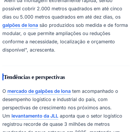
executivo da
GM Tendas Galpões
, a expansão do
terminal "deve impulsionar a procura por soluções de
armazenagens mais eficientes, permitindo uma série de
oportunidades de negócios para o setor, em especial
para o setor de
aluguel de galpões lonados
".
Neste cenário, os
galpões de lona
surgem como
alternativa para ampliar áreas cobertas de forma rápida,
flexível e com menor custo em comparação às
Goiás
estruturas tradicionais de alvenaria ou metálicas. O
especialista afirma que, diferente dos galpões
disponíveis no setor imobiliário, os contratos de
locação
dos galpões de lona
podem ser feitos por qualquer
período de tempo e de forma personalizada para
atender ao tipo de demanda de cada cliente.
"Além da montagem extremamente rápida, sendo