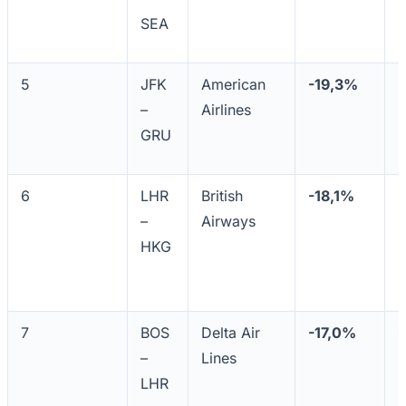
SEA
Bahia
5
JFK
American
-19,3%
5
–
Airlines
GRU
6
LHR
British
-18,1%
6
–
Airways
HKG
7
BOS
Delta Air
-17,0%
6
–
Lines
LHR