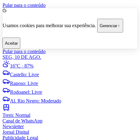
Pular para o conteúdo
Usamos cookies para melhorar sua experiência.
Gerenciar
Aceitar
Pular para o conteúdo
SEG, 10 DE AGO.
16°C
· 87%
Castello
:
Livre
Raposo
:
Livre
Rodoanel
:
Livre
Al. Rio Negro
:
Moderado
Trem:
Normal
Canal de WhatsApp
Newsletter
Jornal Digital
Publicidade Legal