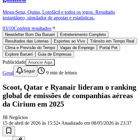
Divulgar Vagas
Novo
Publicidade Legal
Mega-Sena, Quina, Lotofácil e todos os jogos. Resultado
instantâneo, simulador de apostas e estatísticas.
Política
Eleições
03
/
10
Conferir resultados
Esportes
Saúde
Newsletter Bom Dia Barueri
Entretenimento Completo
Segurança
Resultados das Loterias
Esportes ao Vivo
Trânsito em Tempo Real
Cultura
Clima e Previsão do Tempo
Vagas de Emprego
Portal Pet
Meio Ambiente
Explore Barueri
Guia de Empresas
Obras
Publicidade
Anuncie Aqui
Educação
Seguir
Geral
9
min de leitura
Bairros de Barueri
Scoot, Qatar e Ryanair lideram o ranking
Selecione sua região
Para notícias da sua região
global de emissões de companhias aéreas
Aldeia
Aldeia da Serra
Aldeia de Barueri
Alphaville
Bairro
da Cirium em 2025
Jubran
Belval
Bethaville
Boa
Vista
Califórnia
Carapicuíba
Centro
Chácaras Marco
Cidades da
JB Negócios
Região
Cotia
Cruz Preta
Engenho Novo
Fazenda
15 de abril de 2026 às 15:52
• Atualizado em
08/05/2026 às 23:37
Militar
Itapevi
Jandira
Jardim Audir
Jardim Belval
Jardim
Califórnia
Jardim dos Altos
Jardim dos Camargos
Jardim
Esperança
Jardim Graziela
Jardim Iracema
Jardim Itaquiti
Jardim