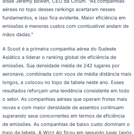
disse Jeremy Bowen, CEO da Cirium. “As companhias
NBA
NFL
aéreas no topo desses rankings acertaram nesses
Fórmula 1
fundamentos, e isso fica evidente. Maior eficiência em
UFC
Tênis (ATP)
emissões e menores custos com combustível andam de
MLB
mãos dadas.”
NHL
Atletismo
Vôlei
A Scoot é a primeira companhia aérea do Sudeste
NBB
Asiático a liderar o ranking global de eficiência de
Competições de Futebol
emissões. Sua densidade média de 242 lugares por
Brasileirão Série A
aeronave, combinada com voos de média distância mais
Brasileirão Série B
longos, a colocou no topo da tabela neste ano. Esses
Paulistão
Copa do Brasil
resultados reforçam uma tendência consistente em todo
Libertadores
Sul-Americana
o setor. As companhias aéreas que operam frotas mais
Copa América
novas e com maior densidade de assentos continuam
Champions League
Premier League
superando seus concorrentes em termos de eficiência
La Liga
de emissões. As companhias de baixo custo dominam o
Bundesliga
Mundial 2026
topo da tabela. A Wizz Air ficou em segundo lugar (após