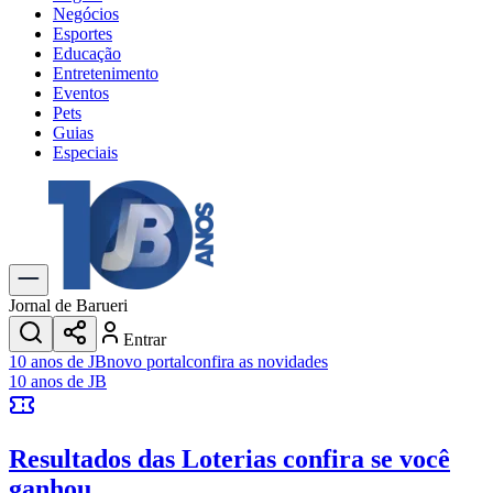
Negócios
Esportes
Educação
Entretenimento
Eventos
Pets
Guias
Especiais
Explore Tudo
Últimas Notícias
Previsão do Tempo
Trânsito e Rotas
Dia a Dia & Lazer
Jornal de Barueri
Transportes
Entrar
Gastronomia
10 anos de JB
novo portal
confira as novidades
Cinema & Shows
10 anos de JB
Jogos
Novo
Para Sua Empresa
Resultados das Loterias
confira se você
Anuncie no Portal
Cadastrar Empresa
ganhou