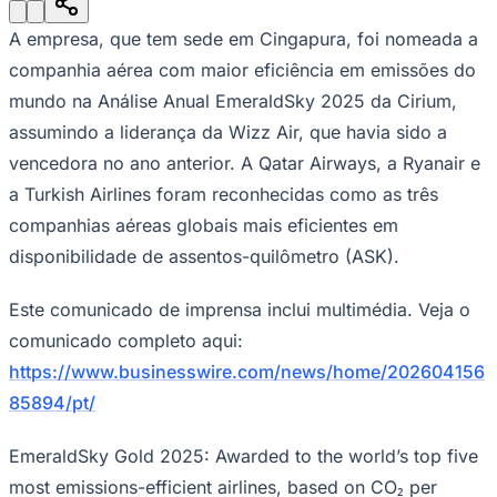
Julio
Jardim Líbano
Jardim Maria Cristina
Jardim Maria Helena
Jardim
Mutinga
Jardim Paraíso
Jardim Paulista
Jardim Reginalice
Jardim São
A empresa, que tem sede em Cingapura, foi nomeada a
Luís
Jardim São Pedro
Jardim São Silvestre
Jardim Silveira
Jardim
Tupã
Jardim Tupanci
Mutinga
Nova Aldeinha
Osasco
Parque dos
companhia aérea com maior eficiência em emissões do
Camargos
Parque Imperial
Parque Santa Luzia
Parque Viana
Pirapora
mundo na Análise Anual EmeraldSky 2025 da Cirium,
do Bom Jesus
Recanto Phrynéa
Santana de
Parnaíba
Silveira
Tamboré
Vale do Sol
Vila Barros
Vila Boa Vista
Vila
assumindo a liderança da Wizz Air, que havia sido a
do Conde
Vila Engenho Novo
Vila Márcia
Vila Nossa Sra. da
vencedora no ano anterior. A Qatar Airways, a Ryanair e
Escada
Vila Porto
Votupoca
Para Sua Empresa
a Turkish Airlines foram reconhecidas como as três
companhias aéreas globais mais eficientes em
Anuncie no Portal
Guia de Empresas
disponibilidade de assentos-quilômetro (ASK).
Divulgar Vagas
Novo
Publicidade Legal
Este comunicado de imprensa inclui multimédia. Veja o
Negócios Regionais
comunicado completo aqui:
Turismo
Segurança Regional
https://www.businesswire.com/news/home/202604156
Hospitais Estaduais
85894/pt/
Parques & Represas
Cidades da Região
EmeraldSky Gold 2025: Awarded to the world’s top five
Santana de Parnaíba
Osasco
Carapicuíba
Jandira
Itapevi
Cotia
Pirapora
do Bom Jesus
Araçariguama
Cajamar
Caieiras
Franco da
most emissions-efficient airlines, based on CO₂ per