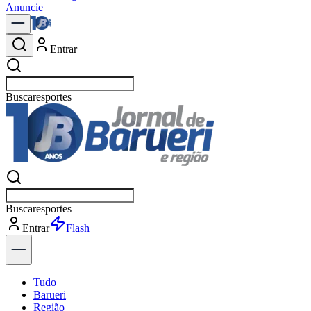
Anuncie
Entrar
Buscar
polít
Buscar
polít
Entrar
Flash
Tudo
Barueri
Região