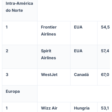
Intra-América
do Norte
Vasco
1
Frontier
EUA
54,5
Airlines
2
Spirit
EUA
57,4
Airlines
3
WestJet
Canadá
67,0
Europa
1
Wizz Air
Hungria
53,1