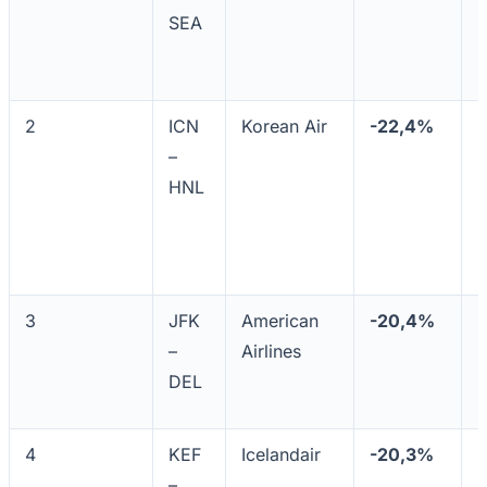
Cruzeiro
SEA
2
ICN
Korean Air
-22,4%
5
–
HNL
3
JFK
American
-20,4%
5
–
Airlines
DEL
4
KEF
Icelandair
-20,3%
5
–