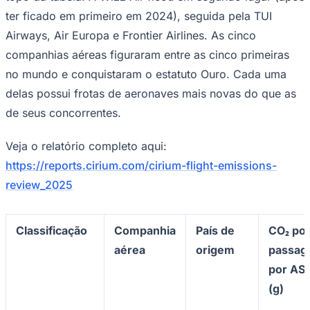
ter ficado em primeiro em 2024), seguida pela TUI
Times - Ir direto
Airways, Air Europa e Frontier Airlines. As cinco
companhias aéreas figuraram entre as cinco primeiras
no mundo e conquistaram o estatuto Ouro. Cada uma
delas possui frotas de aeronaves mais novas do que as
de seus concorrentes.
Veja o relatório completo aqui:
https://reports.cirium.com/cirium-flight-emissions-
review_2025
Classificação
Companhia
País de
CO₂ po
aérea
origem
passag
por AS
(g)