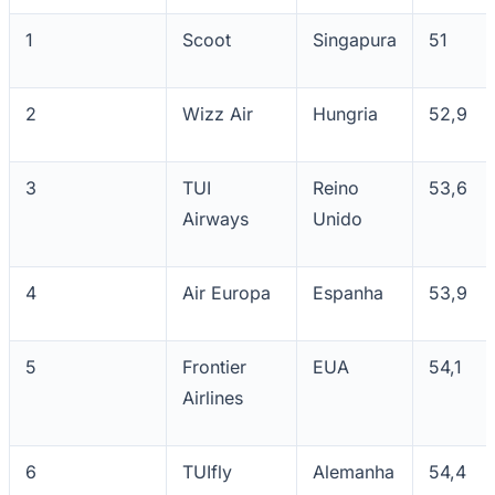
1
Scoot
Singapura
51
Corinthians
2
Wizz Air
Hungria
52,9
3
TUI
Reino
53,6
Airways
Unido
4
Air Europa
Espanha
53,9
5
Frontier
EUA
54,1
Airlines
6
TUIfly
Alemanha
54,4