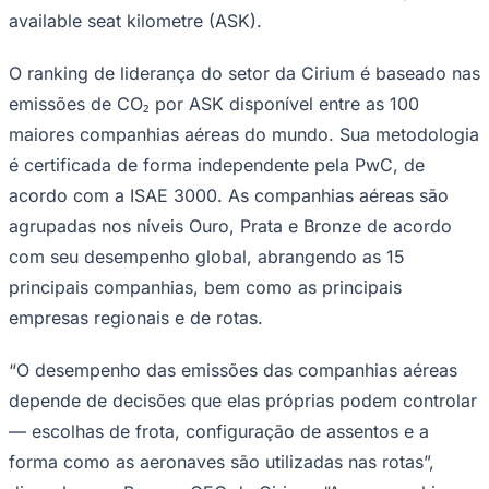
Rocha
Francisco Morato
Taboão da Serra
Embu das Artes
São Roque
available seat kilometre (ASK).
Para Sua Empresa
Anuncie Regional
O ranking de liderança do setor da Cirium é baseado nas
Guia de Empresas
Vagas na Região
Novo
emissões de CO₂ por ASK disponível entre as 100
maiores companhias aéreas do mundo. Sua metodologia
Hub de Negócios
Guia Comercial
é certificada de forma independente pela PwC, de
Selo Verificado
acordo com a ISAE 3000. As companhias aéreas são
Portal Educacional
Agenda de Vestibulares
agrupadas nos níveis Ouro, Prata e Bronze de acordo
Vagas de Emprego
Concursos
com seu desempenho global, abrangendo as 15
principais companhias, bem como as principais
Panorama Econômico
empresas regionais e de rotas.
Panorama Econômico
Para Sua Empresa
“O desempenho das emissões das companhias aéreas
depende de decisões que elas próprias podem controlar
Anuncie no Portal
Verificar Empresa
Novo
— escolhas de frota, configuração de assentos e a
Anunciar Vagas
Novo
forma como as aeronaves são utilizadas nas rotas”,
Publicidade Legal