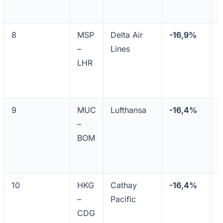
8
MSP
Delta Air
-16,9%
5
–
Lines
LHR
Fortaleza
9
MUC
Lufthansa
-16,4%
5
–
BOM
10
HKG
Cathay
-16,4%
6
–
Pacific
CDG