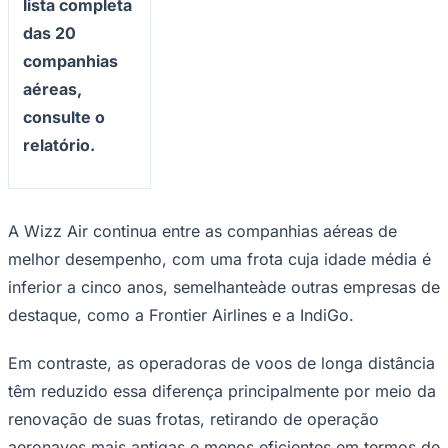
lista completa
das 20
companhias
aéreas,
consulte o
relatório.
A Wizz Air continua entre as companhias aéreas de
melhor desempenho, com uma frota cuja idade média é
inferior a cinco anos, semelhanteàde outras empresas de
destaque, como a Frontier Airlines e a IndiGo.
Santos
Em contraste, as operadoras de voos de longa distância
têm reduzido essa diferença principalmente por meio da
renovação de suas frotas, retirando de operação
aeronaves mais antigas e menos eficientes em termos de