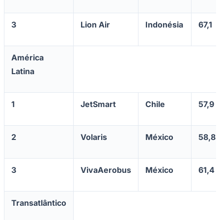
3
Lion Air
Indonésia
67,1
América
Latina
1
JetSmart
Chile
57,9
Grêmio
2
Volaris
México
58,8
3
VivaAerobus
México
61,4
Transatlântico