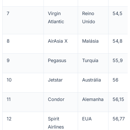
7
Virgin
Reino
54,5
Atlantic
Unido
8
AirAsia X
Malásia
54,8
Palmeiras
9
Pegasus
Turquia
55,9
10
Jetstar
Austrália
56
11
Condor
Alemanha
56,15
12
Spirit
EUA
56,77
Airlines