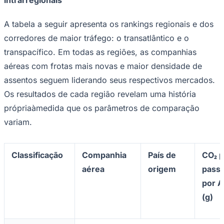
Fluminense
A tabela a seguir apresenta os rankings regionais e dos
corredores de maior tráfego: o transatlântico e o
transpacífico. Em todas as regiões, as companhias
aéreas com frotas mais novas e maior densidade de
assentos seguem liderando seus respectivos mercados.
Os resultados de cada região revelam uma história
própriaàmedida que os parâmetros de comparação
variam.
Classificação
Companhia
País de
CO₂ p
aérea
origem
passa
por 
(g)