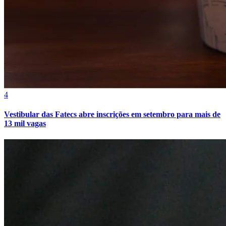
Bahia
4
Vestibular das Fatecs abre inscrições em setembro para mais de
13 mil vagas