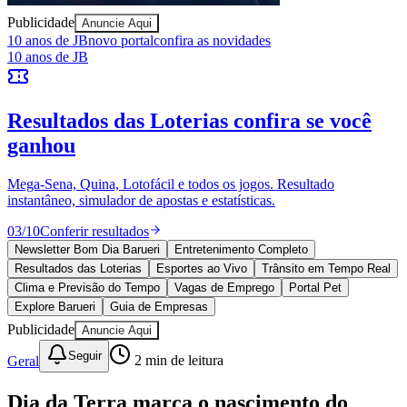
Publicidade
Anuncie Aqui
10 anos de JB
novo portal
confira as novidades
10 anos de JB
Resultados das Loterias
confira se você
ganhou
Mega-Sena, Quina, Lotofácil e todos os jogos. Resultado
instantâneo, simulador de apostas e estatísticas.
Goiás
03
/
10
Conferir resultados
Newsletter Bom Dia Barueri
Entretenimento Completo
Resultados das Loterias
Esportes ao Vivo
Trânsito em Tempo Real
Clima e Previsão do Tempo
Vagas de Emprego
Portal Pet
Explore Barueri
Guia de Empresas
Publicidade
Anuncie Aqui
Seguir
Geral
2
min de leitura
Dia da Terra marca o nascimento do