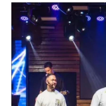
Julio
Jardim Líbano
Jardim Maria Cristina
Jardim Maria Helena
Jardim
Mutinga
Jardim Paraíso
Jardim Paulista
Jardim Reginalice
Jardim São
Luís
Jardim São Pedro
Jardim São Silvestre
Jardim Silveira
Jardim
Tupã
Jardim Tupanci
Mutinga
Nova Aldeinha
Osasco
Parque dos
Camargos
Parque Imperial
Parque Santa Luzia
Parque Viana
Pirapora
do Bom Jesus
Recanto Phrynéa
Santana de
Parnaíba
Silveira
Tamboré
Vale do Sol
Vila Barros
Vila Boa Vista
Vila
do Conde
Vila Engenho Novo
Vila Márcia
Vila Nossa Sra. da
Escada
Vila Porto
Votupoca
Para Sua Empresa
Anuncie no Portal
Guia de Empresas
Divulgar Vagas
Novo
Publicidade Legal
Negócios Regionais
Turismo
Segurança Regional
Hospitais Estaduais
Parques & Represas
Cidades da Região
Santana de Parnaíba
Osasco
Carapicuíba
Jandira
Itapevi
Cotia
Pirapora
do Bom Jesus
Araçariguama
Cajamar
Caieiras
Franco da