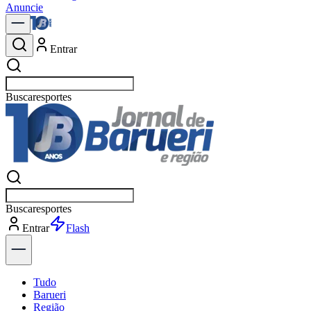
Anuncie
Entrar
Buscar
política
Buscar
política
Entrar
Explorar
Tudo
Barueri
Região