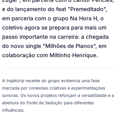
NBA
NFL
e do lançamento do feat "Premeditado",
Fórmula 1
UFC
em parceria com o grupo Na Hora H, o
Tênis (ATP)
MLB
coletivo agora se prepara para mais um
NHL
Atletismo
passo importante na carreira: a chegada
Vôlei
NBB
do novo single "Milhões de Planos", em
Competições de Futebol
colaboração com Miltinho Henrique.
Brasileirão Série A
Brasileirão Série B
Paulistão
Copa do Brasil
A trajetória recente do grupo evidencia uma fase
Libertadores
Sul-Americana
marcada por conexões criativas e experimentações
Copa América
sonoras. Os novos projetos reforçam a versatilidade e a
Champions League
Premier League
abertura do Fonte de Sedução para diferentes
La Liga
influências.
Bundesliga
Mundial 2026