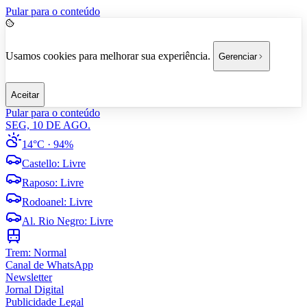
Pular para o conteúdo
Usamos cookies para melhorar sua experiência.
Gerenciar
Aceitar
Pular para o conteúdo
SEG, 10 DE AGO.
14°C
· 94%
Castello
:
Livre
Raposo
:
Livre
Rodoanel
:
Livre
Al. Rio Negro
:
Livre
Trem:
Normal
Canal de WhatsApp
Newsletter
Jornal Digital
Publicidade Legal