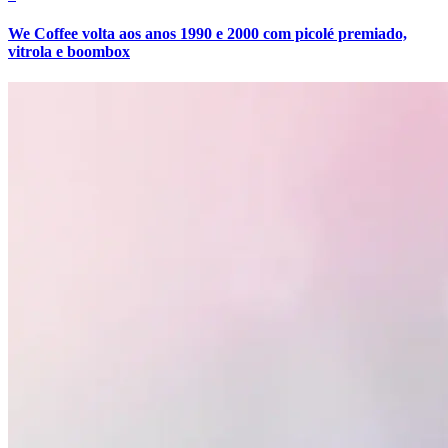
Fluminense
We Coffee volta aos anos 1990 e 2000 com picolé premiado,
vitrola e boombox