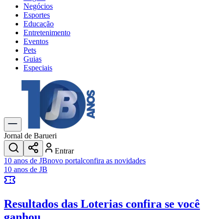
Negócios
Esportes
Educação
Entretenimento
Eventos
Pets
Guias
Especiais
Explore Tudo
Últimas Notícias
Previsão do Tempo
Trânsito e Rotas
Dia a Dia & Lazer
Jornal de Barueri
Transportes
Entrar
Gastronomia
10 anos de JB
novo portal
confira as novidades
Cinema & Shows
10 anos de JB
Jogos
Novo
Para Sua Empresa
Resultados das Loterias
confira se você
Anuncie no Portal
Cadastrar Empresa
ganhou