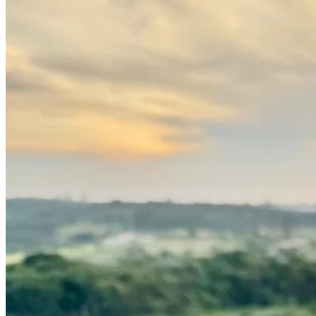
Atlético-MG