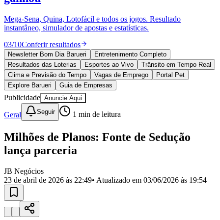
Divulgar Vagas
Novo
Publicidade Legal
Mega-Sena, Quina, Lotofácil e todos os jogos. Resultado
instantâneo, simulador de apostas e estatísticas.
Política
Eleições
03
/
10
Conferir resultados
Esportes
Saúde
Newsletter Bom Dia Barueri
Entretenimento Completo
Segurança
Resultados das Loterias
Esportes ao Vivo
Trânsito em Tempo Real
Cultura
Clima e Previsão do Tempo
Vagas de Emprego
Portal Pet
Meio Ambiente
Explore Barueri
Guia de Empresas
Obras
Publicidade
Anuncie Aqui
Educação
Seguir
Geral
1
min de leitura
Bairros de Barueri
Milhões de Planos: Fonte de Sedução
Selecione sua região
Para notícias da sua região
lança parceria
Aldeia
Aldeia da Serra
Aldeia de Barueri
Alphaville
Bairro
Jubran
Belval
Bethaville
Boa
JB Negócios
Vista
Califórnia
Carapicuíba
Centro
Chácaras Marco
Cidades da
23 de abril de 2026 às 22:49
• Atualizado em
03/06/2026 às 19:54
Região
Cotia
Cruz Preta
Engenho Novo
Fazenda
Militar
Itapevi
Jandira
Jardim Audir
Jardim Belval
Jardim
Califórnia
Jardim dos Altos
Jardim dos Camargos
Jardim
Esperança
Jardim Graziela
Jardim Iracema
Jardim Itaquiti
Jardim