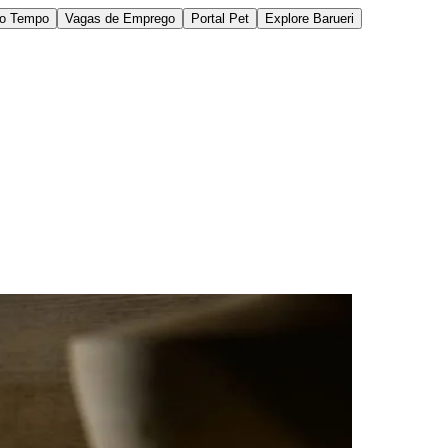
do Tempo
Vagas de Emprego
Portal Pet
Explore Barueri
des da Região
Cotia
Cruz Preta
Engenho Novo
Fazenda
im Iracema
Jardim Itaquiti
Jardim Julio
Jardim Líbano
Jardim Maria
vestre
Jardim Silveira
Jardim Tupã
Jardim Tupanci
Mutinga
Nova
arnaíba
Silveira
Tamboré
Vale do Sol
Vila Barros
Vila Boa Vista
Vila do