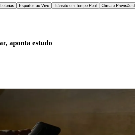
Loterias
Esportes ao Vivo
Trânsito em Tempo Real
Clima e Previsão 
ar, aponta estudo
l
Bethaville
Boa Vista
Califórnia
Carapicuíba
Centro
Chácaras Marco
Cida
im dos Altos
Jardim dos Camargos
Jardim Esperança
Jardim Graziela
Jard
lista
Jardim Reginalice
Jardim São Luís
Jardim São Pedro
Jardim São Sil
uzia
Parque Viana
Pirapora do Bom Jesus
Recanto Phrynéa
Santana de P
 Porto
Votupoca