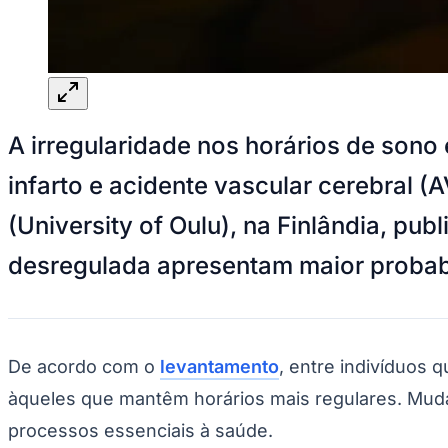
Panorama Econômico
Para Sua Empresa
Anuncie no Portal
Verificar Empresa
Novo
Anunciar Vagas
Novo
A irregularidade nos horários de son
Publicidade Legal
NBA
infarto e acidente vascular cerebral
NFL
Fórmula 1
(University of Oulu), na Finlândia, p
UFC
Tênis (ATP)
desregulada apresentam maior probab
MLB
NHL
Atletismo
Vôlei
NBB
De acordo com o
levantamento
, entre indivíduos
Competições de Futebol
àqueles que mantêm horários mais regulares. Mud
Brasileirão Série A
Brasileirão Série B
processos essenciais à saúde.
Paulistão