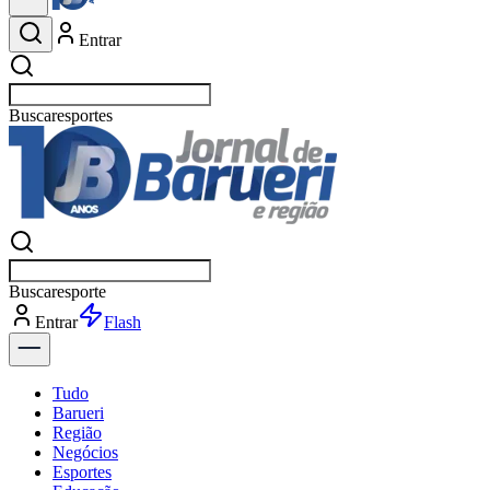
Entrar
Buscar
esportes
Buscar
esportes
Entrar
Flash
Tudo
Barueri
Região
Negócios
Esportes