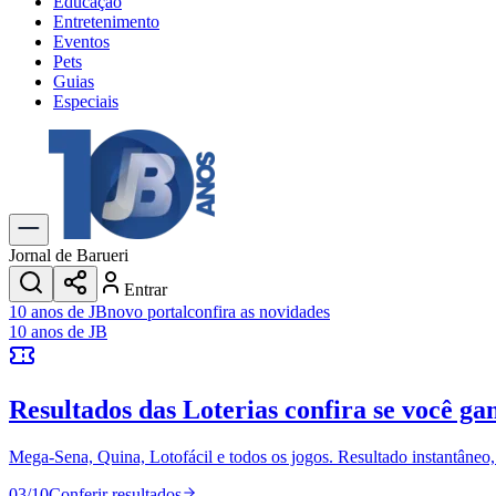
Educação
Entretenimento
Eventos
Pets
Guias
Especiais
Explore Tudo
Últimas Notícias
Previsão do Tempo
Trânsito e Rotas
Dia a Dia & Lazer
Jornal de Barueri
Transportes
Entrar
Gastronomia
10 anos de JB
novo portal
confira as novidades
Cinema & Shows
10 anos de JB
Jogos
Novo
Para Sua Empresa
Resultados das Loterias
confira se você ga
Anuncie no Portal
Cadastrar Empresa
Divulgar Vagas
Novo
Mega-Sena, Quina, Lotofácil e todos os jogos. Resultado instantâneo, s
Publicidade Legal
03
/
10
Conferir resultados