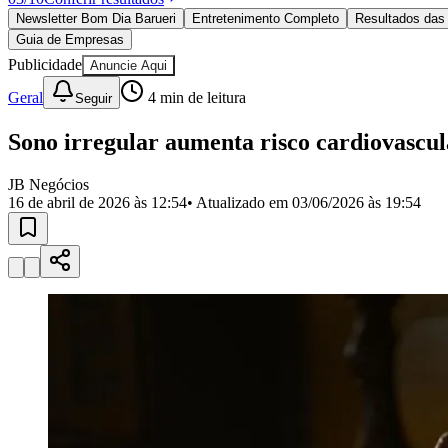
Política
Newsletter Bom Dia Barueri
Entretenimento Completo
Resultados das 
Eleições
Guia de Empresas
Esportes
Saúde
Publicidade
Anuncie Aqui
Segurança
Geral
4
min de leitura
Seguir
Cultura
Meio Ambiente
Obras
Sono irregular aumenta risco cardiovascul
Educação
JB Negócios
Bairros de Barueri
16 de abril de 2026 às 12:54
• Atualizado em
03/06/2026 às 19:54
Selecione sua região
Para notícias da sua região
Aldeia
Aldeia da Serra
Aldeia de Barueri
Alphaville
Bairro Jubran
Belva
Militar
Itapevi
Jandira
Jardim Audir
Jardim Belval
Jardim Califórnia
Jard
Cristina
Jardim Maria Helena
Jardim Mutinga
Jardim Paraíso
Jardim Pau
Aldeinha
Osasco
Parque dos Camargos
Parque Imperial
Parque Santa L
Conde
Vila Engenho Novo
Vila Márcia
Vila Nossa Sra. da Escada
Vila
Para Sua Empresa
Anuncie no Portal
Guia de Empresas
Divulgar Vagas
Novo