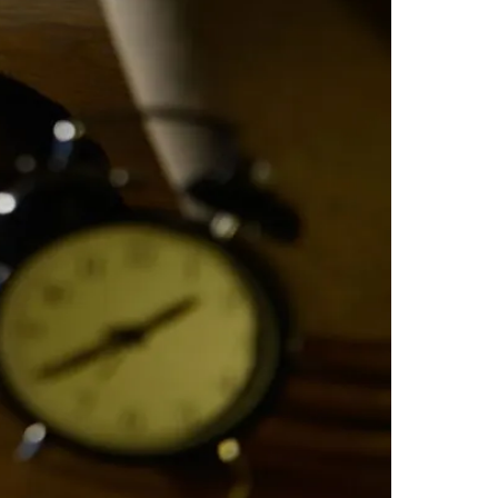
Morato
Taboão da Serra
Embu das Artes
São Roque