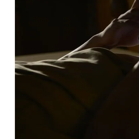
Publicidade Legal
Negócios Regionais
Turismo
Segurança Regional
Hospitais Estaduais
Parques & Represas
Cidades da Região
Santana de Parnaíba
Osasco
Carapicuíba
Jandira
Itapevi
Cotia
Pirapora 
Para Sua Empresa
Anuncie Regional
Guia de Empresas
Vagas na Região
Novo
Hub de Negócios
Guia Comercial
Selo Verificado
Portal Educacional
Agenda de Vestibulares
Vagas de Emprego
Concursos
Panorama Econômico