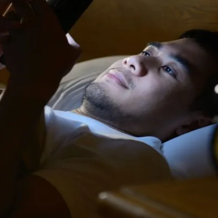
do Bom Jesus
Araçariguama
Cajamar
Caieiras
Franco da Rocha
Francisco 