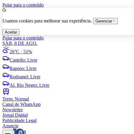
Pular para o conteúdo
Usamos cookies para melhorar sua experiência.
Gerenciar
Aceitar
Pular para o conteúdo
SÁB, 8 DE AGO.
26°C
· 51%
Castello
:
Livre
Raposo
:
Livre
Rodoanel
:
Livre
Al. Rio Negro
:
Livre
Trem:
Normal
Canal de WhatsApp
Newsletter
Jornal Digital
Publicidade Legal
Anuncie