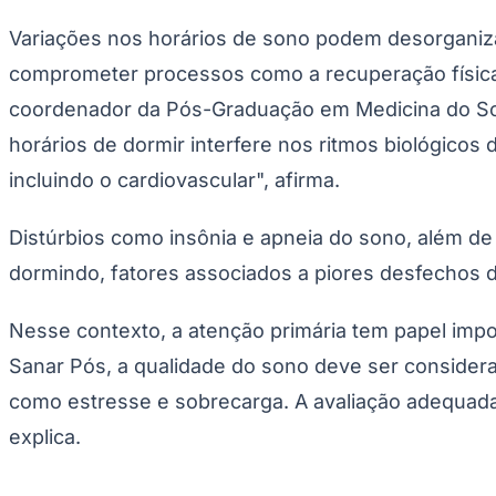
Copa do Brasil
Libertadores
Variações nos horários de sono podem desorganizar
Sul-Americana
comprometer processos como a recuperação física
Copa América
Champions League
coordenador da Pós-Graduação em Medicina do Sono
Premier League
La Liga
horários de dormir interfere nos ritmos biológico
Bundesliga
Mundial 2026
incluindo o cardiovascular", afirma.
Times - Ir direto
Distúrbios como insônia e apneia do sono, além de
dormindo, fatores associados a piores desfechos 
Nesse contexto, a atenção primária tem papel imp
Sanar Pós, a qualidade do sono deve ser considera
como estresse e sobrecarga. A avaliação adequad
explica.