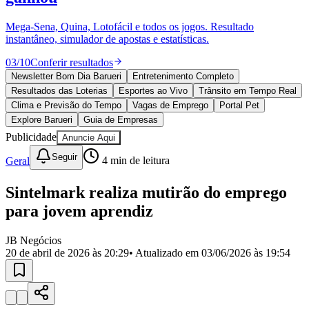
Divulgar Vagas
Novo
Publicidade Legal
Mega-Sena, Quina, Lotofácil e todos os jogos. Resultado
instantâneo, simulador de apostas e estatísticas.
Política
Eleições
03
/
10
Conferir resultados
Esportes
Saúde
Newsletter Bom Dia Barueri
Entretenimento Completo
Segurança
Resultados das Loterias
Esportes ao Vivo
Trânsito em Tempo Real
Cultura
Clima e Previsão do Tempo
Vagas de Emprego
Portal Pet
Meio Ambiente
Explore Barueri
Guia de Empresas
Obras
Publicidade
Anuncie Aqui
Educação
Seguir
Geral
4
min de leitura
Bairros de Barueri
Sintelmark realiza mutirão do emprego
Selecione sua região
Para notícias da sua região
para jovem aprendiz
Aldeia
Aldeia da Serra
Aldeia de Barueri
Alphaville
Bairro
Jubran
Belval
Bethaville
Boa
JB Negócios
Vista
Califórnia
Carapicuíba
Centro
Chácaras Marco
Cidades da
20 de abril de 2026 às 20:29
• Atualizado em
03/06/2026 às 19:54
Região
Cotia
Cruz Preta
Engenho Novo
Fazenda
Militar
Itapevi
Jandira
Jardim Audir
Jardim Belval
Jardim
Califórnia
Jardim dos Altos
Jardim dos Camargos
Jardim
Esperança
Jardim Graziela
Jardim Iracema
Jardim Itaquiti
Jardim