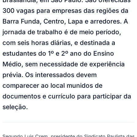
NBA
NFL
300 vagas para empresas das regiões da
Fórmula 1
UFC
Barra Funda, Centro, Lapa e arredores. A
Tênis (ATP)
MLB
jornada de trabalho é de meio período,
NHL
Atletismo
com seis horas diárias, e destinada a
Vôlei
NBB
estudantes do 1º e 2º ano do Ensino
Competições de Futebol
Médio, sem necessidade de experiência
Brasileirão Série A
prévia. Os interessados devem
Brasileirão Série B
Paulistão
comparecer ao local munidos de
Copa do Brasil
Libertadores
documentos e currículo para participar da
Sul-Americana
seleção.
Copa América
Champions League
Premier League
La Liga
Bundesliga
Mundial 2026
Segundo Luis Crem, presidente do Sindicato Paulista das