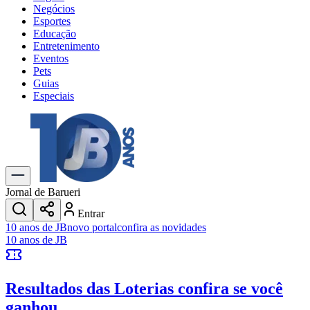
Negócios
Esportes
Educação
Entretenimento
Eventos
Pets
Guias
Especiais
Explore Tudo
Últimas Notícias
Previsão do Tempo
Trânsito e Rotas
Dia a Dia & Lazer
Jornal de Barueri
Transportes
Entrar
Gastronomia
10 anos de JB
novo portal
confira as novidades
Cinema & Shows
10 anos de JB
Jogos
Novo
Para Sua Empresa
Resultados das Loterias
confira se você
Anuncie no Portal
Cadastrar Empresa
ganhou