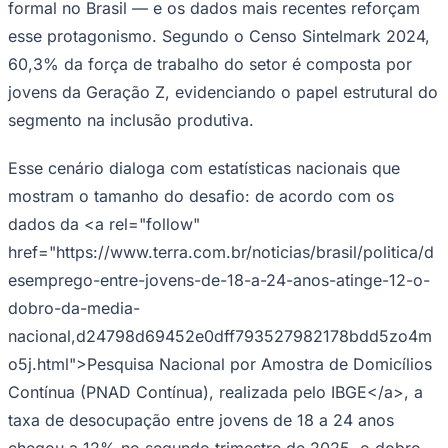
formal no Brasil — e os dados mais recentes reforçam
esse protagonismo. Segundo o Censo Sintelmark 2024,
60,3% da força de trabalho do setor é composta por
jovens da Geração Z, evidenciando o papel estrutural do
segmento na inclusão produtiva.
Esse cenário dialoga com estatísticas nacionais que
Palmeiras
mostram o tamanho do desafio: de acordo com os
dados da <a rel="follow"
href="https://www.terra.com.br/noticias/brasil/politica/d
esemprego-entre-jovens-de-18-a-24-anos-atinge-12-o-
dobro-da-media-
nacional,d24798d69452e0dff793527982178bdd5zo4m
o5j.html">Pesquisa Nacional por Amostra de Domicílios
Contínua (PNAD Contínua), realizada pelo IBGE</a>, a
taxa de desocupação entre jovens de 18 a 24 anos
chegou a 12% no segundo trimestre de 2025, o dobro