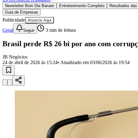
Política
Newsletter Bom Dia Barueri
Entretenimento Completo
Resultados das 
Eleições
Guia de Empresas
Esportes
Saúde
Publicidade
Anuncie Aqui
Segurança
Geral
3
min de leitura
Seguir
Cultura
Meio Ambiente
Obras
Brasil perde R$ 26 bi por ano com corrup
Educação
JB Negócios
Bairros de Barueri
24 de abril de 2026 às 15:24
• Atualizado em
03/06/2026 às 19:54
Selecione sua região
Para notícias da sua região
Aldeia
Aldeia da Serra
Aldeia de Barueri
Alphaville
Bairro Jubran
Belva
Militar
Itapevi
Jandira
Jardim Audir
Jardim Belval
Jardim Califórnia
Jard
Cristina
Jardim Maria Helena
Jardim Mutinga
Jardim Paraíso
Jardim Pau
Aldeinha
Osasco
Parque dos Camargos
Parque Imperial
Parque Santa L
Conde
Vila Engenho Novo
Vila Márcia
Vila Nossa Sra. da Escada
Vila
Para Sua Empresa
Anuncie no Portal
Guia de Empresas
Divulgar Vagas
Novo