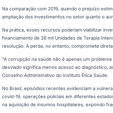
Copa do Brasil
Libertadores
Na comparação com 2019, quando o prejuízo estimad
Sul-Americana
ampliação dos investimentos no setor quanto o aum
Copa América
Champions League
Premier League
Na prática, esses recursos poderiam viabilizar inv
La Liga
Bundesliga
financiamento de 26 mil Unidades de Terapia Inten
Mundial 2026
resolução. A perda, no entanto, compromete direta
Times - Ir direto
"A corrupção na saúde não é apenas um problema ad
desviado significa menos acesso ao diagnóstico, a
Conselho Administrativo do Instituto Ética Saúde.
No Brasil, episódios recentes evidenciam a vulnera
covid-19, operações policiais em diferentes estad
na aquisição de insumos hospitalares, expondo fra