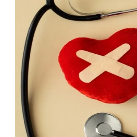
Publicidade Legal
Negócios Regionais
Turismo
Segurança Regional
Hospitais Estaduais
Parques & Represas
Cidades da Região
Santana de Parnaíba
Osasco
Carapicuíba
Jandira
Itapevi
Cotia
Pirapora 
Para Sua Empresa
Anuncie Regional
Guia de Empresas
Vagas na Região
Novo
Hub de Negócios
Guia Comercial
Selo Verificado
Portal Educacional
Agenda de Vestibulares
Vagas de Emprego
Concursos
Panorama Econômico