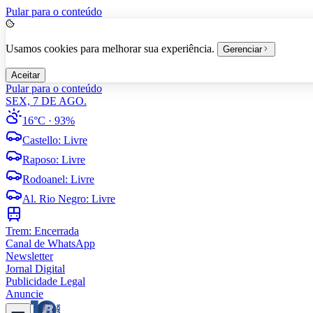
Pular para o conteúdo
Usamos cookies para melhorar sua experiência.
Gerenciar
Aceitar
Pular para o conteúdo
SEX, 7 DE AGO.
16°C
· 93%
Castello
:
Livre
Raposo
:
Livre
Rodoanel
:
Livre
Al. Rio Negro
:
Livre
Trem:
Encerrada
Canal de WhatsApp
Newsletter
Jornal Digital
Publicidade Legal
Anuncie