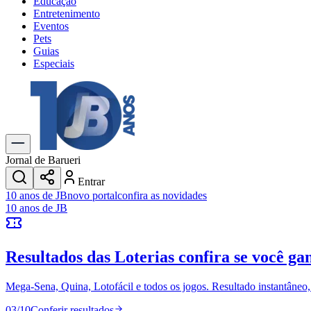
Educação
Entretenimento
Eventos
Pets
Guias
Especiais
Explore Tudo
Últimas Notícias
Previsão do Tempo
Trânsito e Rotas
Dia a Dia & Lazer
Jornal de Barueri
Transportes
Entrar
Gastronomia
10 anos de JB
novo portal
confira as novidades
Cinema & Shows
10 anos de JB
Jogos
Novo
Para Sua Empresa
Resultados das Loterias
confira se você ga
Anuncie no Portal
Cadastrar Empresa
Divulgar Vagas
Novo
Mega-Sena, Quina, Lotofácil e todos os jogos. Resultado instantâneo, s
Publicidade Legal
03
/
10
Conferir resultados