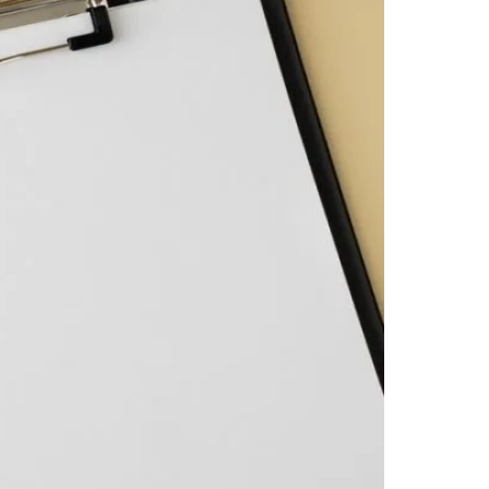
Morato
Taboão da Serra
Embu das Artes
São Roque