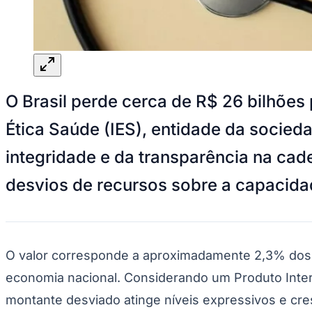
Panorama Econômico
Para Sua Empresa
Anuncie no Portal
Verificar Empresa
Novo
Anunciar Vagas
Novo
O Brasil perde cerca de R$ 26 bilhões
Publicidade Legal
NBA
Ética Saúde (IES), entidade da socied
NFL
Fórmula 1
integridade e da transparência na cad
UFC
Tênis (ATP)
desvios de recursos sobre a capacida
MLB
NHL
Atletismo
Vôlei
NBB
O valor corresponde a aproximadamente 2,3% dos g
Competições de Futebol
economia nacional. Considerando um Produto Intern
Brasileirão Série A
Brasileirão Série B
montante desviado atinge níveis expressivos e cre
Paulistão