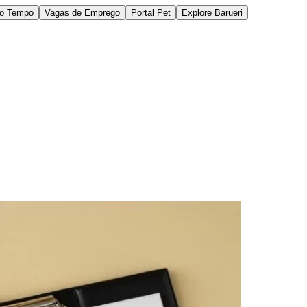
do Tempo
Vagas de Emprego
Portal Pet
Explore Barueri
des da Região
Cotia
Cruz Preta
Engenho Novo
Fazenda
im Iracema
Jardim Itaquiti
Jardim Julio
Jardim Líbano
Jardim Maria
vestre
Jardim Silveira
Jardim Tupã
Jardim Tupanci
Mutinga
Nova
arnaíba
Silveira
Tamboré
Vale do Sol
Vila Barros
Vila Boa Vista
Vila do