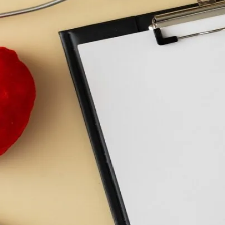
do Bom Jesus
Araçariguama
Cajamar
Caieiras
Franco da Rocha
Francisco 