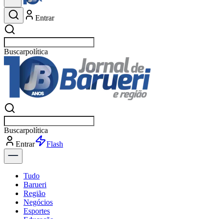
Entrar
Buscar
política
Buscar
política
Entrar
Explorar
Tudo
Barueri
Região
Negócios
Esportes