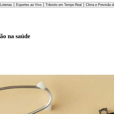
Loterias
Esportes ao Vivo
Trânsito em Tempo Real
Clima e Previsão 
ção na saúde
l
Bethaville
Boa Vista
Califórnia
Carapicuíba
Centro
Chácaras Marco
Cida
im dos Altos
Jardim dos Camargos
Jardim Esperança
Jardim Graziela
Jard
lista
Jardim Reginalice
Jardim São Luís
Jardim São Pedro
Jardim São Sil
uzia
Parque Viana
Pirapora do Bom Jesus
Recanto Phrynéa
Santana de P
 Porto
Votupoca