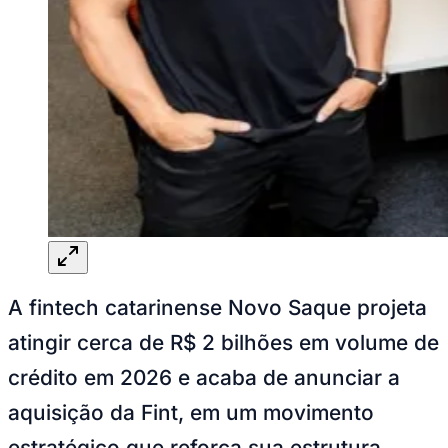
Rocha
Francisco Morato
Taboão da Serra
Embu das Artes
São Roque
Para Sua Empresa
Anuncie Regional
Guia de Empresas
Vagas na Região
Novo
Hub de Negócios
Guia Comercial
Selo Verificado
Portal Educacional
Agenda de Vestibulares
Vagas de Emprego
Concursos
Panorama Econômico
Panorama Econômico
A fintech catarinense Novo Saque projeta
Para Sua Empresa
atingir cerca de R$ 2 bilhões em volume de
Anuncie no Portal
crédito em 2026 e acaba de anunciar a
Verificar Empresa
Novo
Anunciar Vagas
Novo
aquisição da Fint, em um movimento
Publicidade Legal
estratégico que reforça sua estrutura