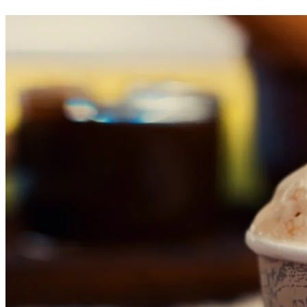
Atlético-MG