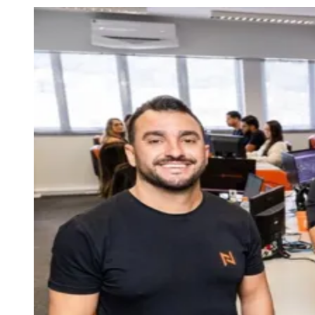
Julio
Jardim Líbano
Jardim Maria Cristina
Jardim Maria Helena
Jardim
Mutinga
Jardim Paraíso
Jardim Paulista
Jardim Reginalice
Jardim São
Luís
Jardim São Pedro
Jardim São Silvestre
Jardim Silveira
Jardim
Tupã
Jardim Tupanci
Mutinga
Nova Aldeinha
Osasco
Parque dos
Camargos
Parque Imperial
Parque Santa Luzia
Parque Viana
Pirapora
do Bom Jesus
Recanto Phrynéa
Santana de
Parnaíba
Silveira
Tamboré
Vale do Sol
Vila Barros
Vila Boa Vista
Vila
do Conde
Vila Engenho Novo
Vila Márcia
Vila Nossa Sra. da
Escada
Vila Porto
Votupoca
Para Sua Empresa
Anuncie no Portal
Guia de Empresas
Divulgar Vagas
Novo
Publicidade Legal
Negócios Regionais
Turismo
Segurança Regional
Hospitais Estaduais
Parques & Represas
Cidades da Região
Santana de Parnaíba
Osasco
Carapicuíba
Jandira
Itapevi
Cotia
Pirapora
do Bom Jesus
Araçariguama
Cajamar
Caieiras
Franco da