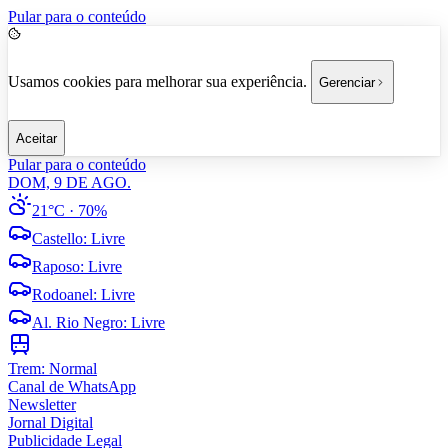
Pular para o conteúdo
Usamos cookies para melhorar sua experiência.
Gerenciar
Aceitar
Pular para o conteúdo
DOM, 9 DE AGO.
21°C
· 70%
Castello
:
Livre
Raposo
:
Livre
Rodoanel
:
Livre
Al. Rio Negro
:
Livre
Trem:
Normal
Canal de WhatsApp
Newsletter
Jornal Digital
Publicidade Legal