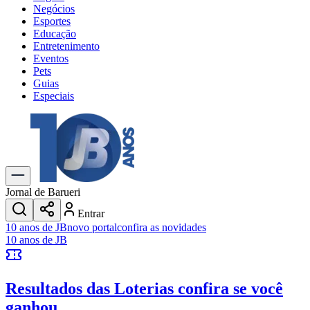
Negócios
Esportes
Educação
Entretenimento
Eventos
Pets
Guias
Especiais
Explore Tudo
Últimas Notícias
Previsão do Tempo
Trânsito e Rotas
Dia a Dia & Lazer
Jornal de Barueri
Transportes
Entrar
Gastronomia
10 anos de JB
novo portal
confira as novidades
Cinema & Shows
10 anos de JB
Jogos
Novo
Para Sua Empresa
Resultados das Loterias
confira se você
Anuncie no Portal
Cadastrar Empresa
ganhou