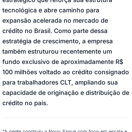
NBA
NFL
tecnológica e abre caminho para
Fórmula 1
UFC
expansão acelerada no mercado de
Tênis (ATP)
MLB
crédito no Brasil. Como parte dessa
NHL
Atletismo
estratégia de crescimento, a empresa
Vôlei
NBB
também estruturou recentemente um
Competições de Futebol
fundo exclusivo de aproximadamente R$
Brasileirão Série A
100 milhões voltado ao crédito consignado
Brasileirão Série B
Paulistão
para trabalhadores CLT, ampliando sua
Copa do Brasil
Libertadores
capacidade de originação e distribuição de
Sul-Americana
crédito no país.
Copa América
Champions League
Premier League
La Liga
Bundesliga
Mundial 2026
"A gente construiu a Novo Saque com foco em escala e