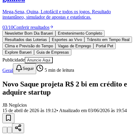
Divulgar Vagas
Novo
Publicidade Legal
Mega-Sena, Quina, Lotofácil e todos os jogos. Resultado
instantâneo, simulador de apostas e estatísticas.
Política
Eleições
03
/
10
Conferir resultados
Esportes
Saúde
Newsletter Bom Dia Barueri
Entretenimento Completo
Segurança
Resultados das Loterias
Esportes ao Vivo
Trânsito em Tempo Real
Cultura
Clima e Previsão do Tempo
Vagas de Emprego
Portal Pet
Meio Ambiente
Explore Barueri
Guia de Empresas
Obras
Publicidade
Anuncie Aqui
Educação
Seguir
Geral
5
min de leitura
Bairros de Barueri
Novo Saque projeta R$ 2 bi em crédito e
Selecione sua região
Para notícias da sua região
adquire startup
Aldeia
Aldeia da Serra
Aldeia de Barueri
Alphaville
Bairro
Jubran
Belval
Bethaville
Boa
JB Negócios
Vista
Califórnia
Carapicuíba
Centro
Chácaras Marco
Cidades da
15 de abril de 2026 às 19:12
• Atualizado em
03/06/2026 às 19:54
Região
Cotia
Cruz Preta
Engenho Novo
Fazenda
Militar
Itapevi
Jandira
Jardim Audir
Jardim Belval
Jardim
Califórnia
Jardim dos Altos
Jardim dos Camargos
Jardim
Esperança
Jardim Graziela
Jardim Iracema
Jardim Itaquiti
Jardim