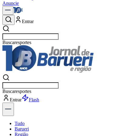
Anuncie
Entrar
Buscar
política
Buscar
política
Entrar
Explorar
Tudo
Barueri
Região