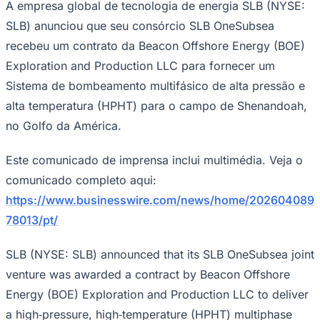
Julio
Jardim Líbano
Jardim Maria Cristina
Jardim Maria Helena
Jardim
A empresa global de tecnologia de energia SLB (NYSE:
Mutinga
Jardim Paraíso
Jardim Paulista
Jardim Reginalice
Jardim São
SLB) anunciou que seu consórcio SLB OneSubsea
Luís
Jardim São Pedro
Jardim São Silvestre
Jardim Silveira
Jardim
Tupã
Jardim Tupanci
Mutinga
Nova Aldeinha
Osasco
Parque dos
recebeu um contrato da Beacon Offshore Energy (BOE)
Camargos
Parque Imperial
Parque Santa Luzia
Parque Viana
Pirapora
Exploration and Production LLC para fornecer um
do Bom Jesus
Recanto Phrynéa
Santana de
Parnaíba
Silveira
Tamboré
Vale do Sol
Vila Barros
Vila Boa Vista
Vila
Sistema de bombeamento multifásico de alta pressão e
do Conde
Vila Engenho Novo
Vila Márcia
Vila Nossa Sra. da
alta temperatura (HPHT) para o campo de Shenandoah,
Escada
Vila Porto
Votupoca
Para Sua Empresa
no Golfo da América.
Anuncie no Portal
Guia de Empresas
Este comunicado de imprensa inclui multimédia. Veja o
Divulgar Vagas
Novo
comunicado completo aqui:
Publicidade Legal
https://www.businesswire.com/news/home/202604089
Negócios Regionais
78013/pt/
Turismo
Segurança Regional
Hospitais Estaduais
SLB (NYSE: SLB) announced that its SLB OneSubsea joint
Parques & Represas
venture was awarded a contract by Beacon Offshore
Cidades da Região
Energy (BOE) Exploration and Production LLC to deliver
Santana de Parnaíba
Osasco
Carapicuíba
Jandira
Itapevi
Cotia
Pirapora
do Bom Jesus
Araçariguama
Cajamar
Caieiras
Franco da
a high‑pressure, high‑temperature (HPHT) multiphase