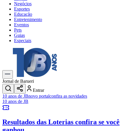
Negócios
Esportes
Educação
Entretenimento
Eventos
Pets
Guias
Especiais
Explore Tudo
Últimas Notícias
Previsão do Tempo
Trânsito e Rotas
Dia a Dia & Lazer
Jornal de Barueri
Transportes
Entrar
Gastronomia
10 anos de JB
novo portal
confira as novidades
Cinema & Shows
10 anos de JB
Jogos
Novo
Para Sua Empresa
Resultados das Loterias
confira se você
Anuncie no Portal
Cadastrar Empresa
ganhou