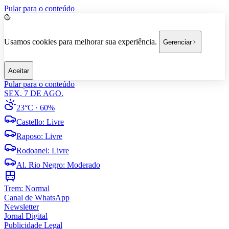
Pular para o conteúdo
Usamos cookies para melhorar sua experiência.
Gerenciar
Aceitar
Pular para o conteúdo
SEX, 7 DE AGO.
23°C
· 60%
Castello
:
Livre
Raposo
:
Livre
Rodoanel
:
Livre
Al. Rio Negro
:
Moderado
Trem:
Normal
Canal de WhatsApp
Newsletter
Jornal Digital
Publicidade Legal