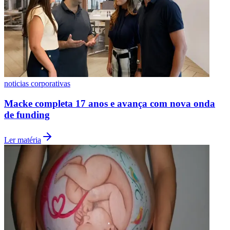
noticias corporativas
Macke completa 17 anos e avança com nova onda
de funding
Grêmio
Ler matéria