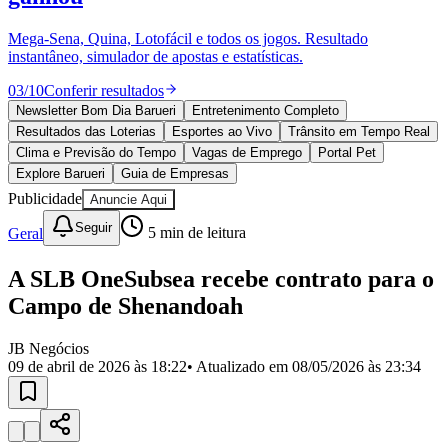
Divulgar Vagas
Novo
Publicidade Legal
Mega-Sena, Quina, Lotofácil e todos os jogos. Resultado
instantâneo, simulador de apostas e estatísticas.
Política
Eleições
03
/
10
Conferir resultados
Esportes
Saúde
Newsletter Bom Dia Barueri
Entretenimento Completo
Segurança
Resultados das Loterias
Esportes ao Vivo
Trânsito em Tempo Real
Cultura
Clima e Previsão do Tempo
Vagas de Emprego
Portal Pet
Meio Ambiente
Explore Barueri
Guia de Empresas
Obras
Publicidade
Anuncie Aqui
Educação
Seguir
Geral
5
min de leitura
Bairros de Barueri
A SLB OneSubsea recebe contrato para o
Selecione sua região
Para notícias da sua região
Campo de Shenandoah
Aldeia
Aldeia da Serra
Aldeia de Barueri
Alphaville
Bairro
Jubran
Belval
Bethaville
Boa
JB Negócios
Vista
Califórnia
Carapicuíba
Centro
Chácaras Marco
Cidades da
09 de abril de 2026 às 18:22
• Atualizado em
08/05/2026 às 23:34
Região
Cotia
Cruz Preta
Engenho Novo
Fazenda
Militar
Itapevi
Jandira
Jardim Audir
Jardim Belval
Jardim
Califórnia
Jardim dos Altos
Jardim dos Camargos
Jardim
Esperança
Jardim Graziela
Jardim Iracema
Jardim Itaquiti
Jardim