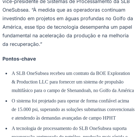
vice-presidente de Sistemas de Processamento da SLB
NBA
NFL
OneSubsea. “À medida que as operadoras continuam
Fórmula 1
investindo em projetos em águas profundas no Golfo da
UFC
Tênis (ATP)
América, esse tipo de tecnologia desempenha um papel
MLB
fundamental na aceleração da produção e na melhoria
NHL
Atletismo
da recuperação.”
Vôlei
NBB
Pontos-chave
Competições de Futebol
Brasileirão Série A
A SLB OneSubsea recebeu um contrato da BOE Exploration
Brasileirão Série B
& Production LLC para fornecer um sistema de propulsão
Paulistão
Copa do Brasil
multifásico para o campo de Shenandoah, no Golfo da América
Libertadores
Sul-Americana
O sistema foi projetado para operar de forma confiável acima
Copa América
de 15.000 psi, superando as soluções submarinas convencionais
Champions League
Premier League
e atendendo às demandas avançadas de campo HPHT
La Liga
Bundesliga
A tecnologia de processamento do SLB OneSubsea suporta
Mundial 2026
recuperação aprimorada de petróleo, produção mais rápida e