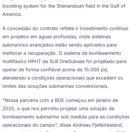
Rocha
Francisco Morato
Taboão da Serra
Embu das Artes
São Roque
boosting system for the Shenandoah field in the Gulf of
Para Sua Empresa
America.
Anuncie Regional
Guia de Empresas
Vagas na Região
Novo
A concessão do contrato reflete o investimento contínuo
em projetos em águas profundas, onde sistemas
Hub de Negócios
Guia Comercial
submarinos avançados estão sendo aplicados para
Selo Verificado
Portal Educacional
melhorar a recuperação. O sistema de bombeamento
Agenda de Vestibulares
multifásico HPHT da SLB OneSubsea foi projetado para
Vagas de Emprego
Concursos
operar de forma confiável acima de 15.000 psi,
atendendo a condições operacionais que excedem os
Panorama Econômico
limites das soluções submarinas convencionais.
Panorama Econômico
Para Sua Empresa
“Nossa parceria com a BOE começou em janeiro de
2025, o que nos permitiu projetar uma solução de
Anuncie no Portal
Verificar Empresa
Novo
bombeamento submarino sob medida para as condições
Anunciar Vagas
Novo
Publicidade Legal
operacionais do campo”, disse Andreas Fjellbirkeland,