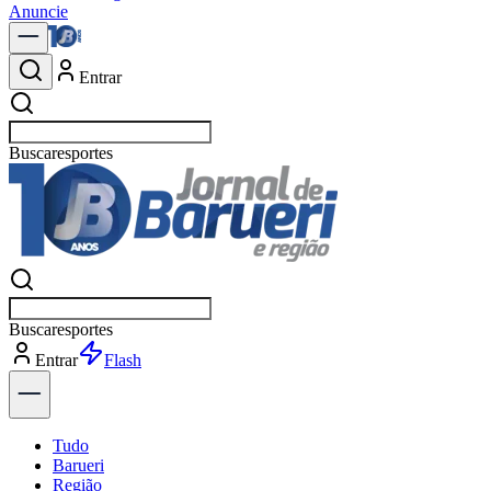
Anuncie
Entrar
Buscar
política
Buscar
política
Entrar
Explorar
Tudo
Barueri
Região