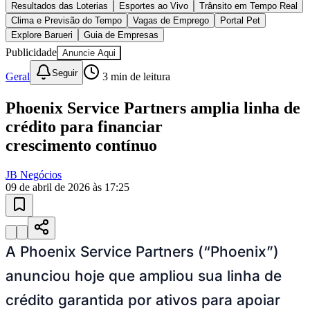
10 anos de JB
novo portal
confira as novidades
10 anos de JB
Goiás
Esportes ao Vivo
placares e tabelas
atualizadas
Paulistão, Brasileirão, Champions League e mais. Placar em tempo
real, classificação e notícias esportivas.
04
/
10
Acompanhar jogos
Newsletter Bom Dia Barueri
Entretenimento Completo
Resultados das Loterias
Esportes ao Vivo
Trânsito em Tempo Real