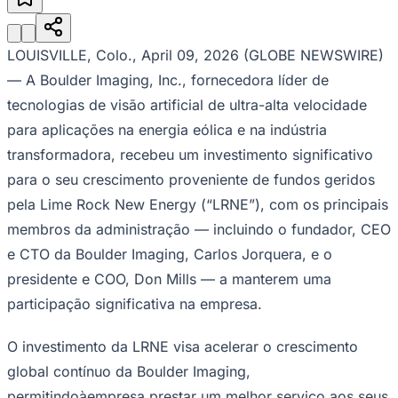
Julio
Jardim Líbano
Jardim Maria Cristina
Jardim Maria Helena
Jardim
Mutinga
Jardim Paraíso
Jardim Paulista
Jardim Reginalice
Jardim São
Luís
Jardim São Pedro
Jardim São Silvestre
Jardim Silveira
Jardim
Tupã
Jardim Tupanci
Mutinga
Nova Aldeinha
Osasco
Parque dos
LOUISVILLE, Colo., April 09, 2026 (GLOBE NEWSWIRE)
Camargos
Parque Imperial
Parque Santa Luzia
Parque Viana
Pirapora
— A Boulder Imaging, Inc., fornecedora líder de
do Bom Jesus
Recanto Phrynéa
Santana de
Parnaíba
Silveira
Tamboré
Vale do Sol
Vila Barros
Vila Boa Vista
Vila
tecnologias de visão artificial de ultra-alta velocidade
do Conde
Vila Engenho Novo
Vila Márcia
Vila Nossa Sra. da
para aplicações na energia eólica e na indústria
Escada
Vila Porto
Votupoca
Para Sua Empresa
transformadora, recebeu um investimento significativo
para o seu crescimento proveniente de fundos geridos
Anuncie no Portal
Guia de Empresas
pela Lime Rock New Energy (“LRNE”), com os principais
Divulgar Vagas
Novo
Publicidade Legal
membros da administração — incluindo o fundador, CEO
e CTO da Boulder Imaging, Carlos Jorquera, e o
Negócios Regionais
Turismo
presidente e COO, Don Mills — a manterem uma
Segurança Regional
participação significativa na empresa.
Hospitais Estaduais
Parques & Represas
O investimento da LRNE visa acelerar o crescimento
Cidades da Região
Santana de Parnaíba
Osasco
Carapicuíba
Jandira
Itapevi
Cotia
Pirapora
global contínuo da Boulder Imaging,
do Bom Jesus
Araçariguama
Cajamar
Caieiras
Franco da
permitindoàempresa prestar um melhor serviço aos seus