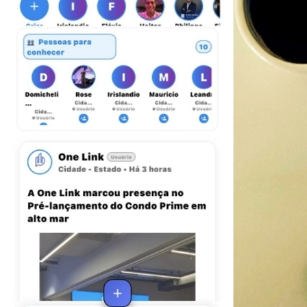
Atlético-MG