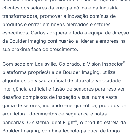
Rocha
Francisco Morato
Taboão da Serra
Embu das Artes
São Roque
Para Sua Empresa
clientes dos setores da energia eólica e da indústria
transformadora, promover a inovação contínua de
Anuncie Regional
Guia de Empresas
produtos e entrar em novos mercados e setores
Vagas na Região
Novo
específicos. Carlos Jorquera e toda a equipa de direção
Hub de Negócios
da Boulder Imaging continuarão a liderar a empresa na
Guia Comercial
Selo Verificado
sua próxima fase de crescimento.
Portal Educacional
Agenda de Vestibulares
®
Com sede em Louisville, Colorado, a Vision Inspector
,
Vagas de Emprego
Concursos
plataforma proprietária da Boulder Imaging, utiliza
Panorama Econômico
algoritmos de visão artificial de ultra-alta velocidade,
inteligência artificial e fusão de sensores para resolver
Panorama Econômico
desafios complexos de inspeção visual numa vasta
Para Sua Empresa
gama de setores, incluindo energia eólica, produtos de
Anuncie no Portal
arquitetura, documentos de segurança e notas
Verificar Empresa
Novo
Anunciar Vagas
Novo
®
bancárias. O sistema IdentiFlight
, o produto estrela da
Publicidade Legal
Boulder Imaging, combina tecnologia ótica de longo