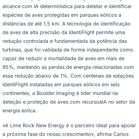
NBA
alcance com IA determinística para detetar e identificar
NFL
Fórmula 1
espécies de aves protegidas em parques eólicos a
UFC
distâncias de até 1,5 km. A tecnologia de identificação
Tênis (ATP)
MLB
de aves de alta precisão da IdentiFlight permite uma
NHL
redução controlada e fundamentada da potência das
Atletismo
Vôlei
turbinas, que foi validada de forma independente como
NBB
capaz de reduzir a mortalidade de aves em mais de
Competições de Futebol
95%, mantendo as perdas de energia relacionadas com
Brasileirão Série A
essa redução abaixo de 1%. Com centenas de estações
Brasileirão Série B
IdentiFlight instaladas em parques eólicos em seis
Paulistão
Copa do Brasil
continentes, a Boulder Imaging é líder mundial na
Libertadores
deteção e proteção de aves com recursoàIA no setor da
Sul-Americana
Copa América
energia eólica.
Champions League
Premier League
La Liga
«A Lime Rock New Energy é o parceiro ideal para apoiar
Bundesliga
a próxima fase do nosso crescimento», afirma Carlos
Mundial 2026