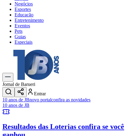
Negócios
Esportes
Educação
Entretenimento
Eventos
Pets
Guias
Especiais
Explore Tudo
Últimas Notícias
Previsão do Tempo
Trânsito e Rotas
Dia a Dia & Lazer
Jornal de Barueri
Transportes
Entrar
Gastronomia
10 anos de JB
novo portal
confira as novidades
Cinema & Shows
10 anos de JB
Jogos
Novo
Para Sua Empresa
Resultados das Loterias
confira se você
Anuncie no Portal
Cadastrar Empresa
ganhou