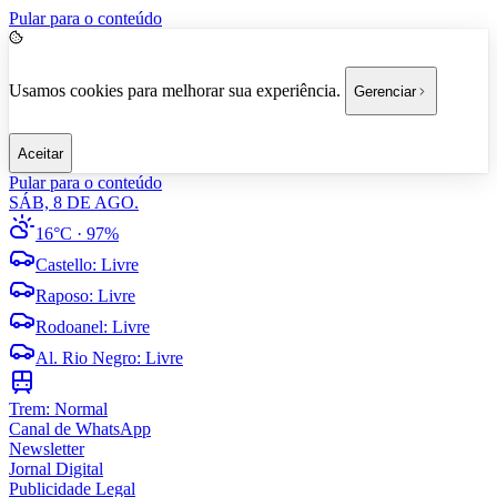
Pular para o conteúdo
Usamos cookies para melhorar sua experiência.
Gerenciar
Aceitar
Pular para o conteúdo
SÁB, 8 DE AGO.
16°C
· 97%
Castello
:
Livre
Raposo
:
Livre
Rodoanel
:
Livre
Al. Rio Negro
:
Livre
Trem:
Normal
Canal de WhatsApp
Newsletter
Jornal Digital
Publicidade Legal