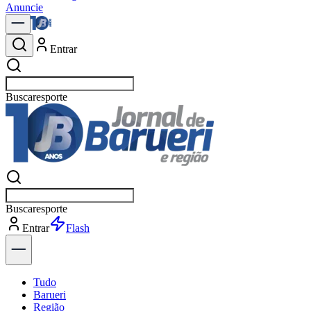
Anuncie
Entrar
Buscar
Buscar
Entrar
Explorar
Tudo
Barueri
Região