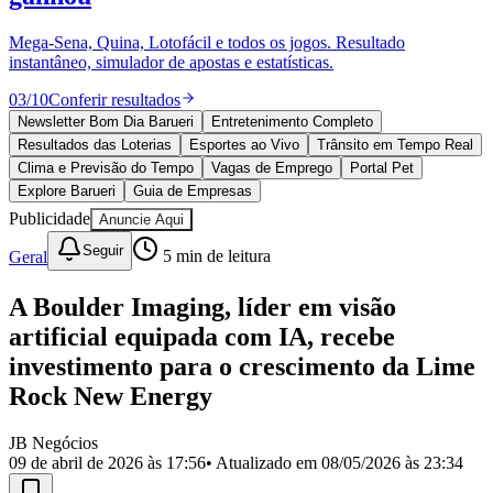
Divulgar Vagas
Novo
Publicidade Legal
Mega-Sena, Quina, Lotofácil e todos os jogos. Resultado
instantâneo, simulador de apostas e estatísticas.
Política
Eleições
03
/
10
Conferir resultados
Esportes
Saúde
Newsletter Bom Dia Barueri
Entretenimento Completo
Segurança
Resultados das Loterias
Esportes ao Vivo
Trânsito em Tempo Real
Cultura
Clima e Previsão do Tempo
Vagas de Emprego
Portal Pet
Meio Ambiente
Explore Barueri
Guia de Empresas
Obras
Publicidade
Anuncie Aqui
Educação
Seguir
Geral
5
min de leitura
Bairros de Barueri
A Boulder Imaging, líder em visão
Selecione sua região
Para notícias da sua região
artificial equipada com IA, recebe
Aldeia
Aldeia da Serra
Aldeia de Barueri
Alphaville
Bairro
investimento para o crescimento da Lime
Jubran
Belval
Bethaville
Boa
Rock New Energy
Vista
Califórnia
Carapicuíba
Centro
Chácaras Marco
Cidades da
Região
Cotia
Cruz Preta
Engenho Novo
Fazenda
Militar
Itapevi
Jandira
Jardim Audir
Jardim Belval
Jardim
JB Negócios
Califórnia
Jardim dos Altos
Jardim dos Camargos
Jardim
09 de abril de 2026 às 17:56
• Atualizado em
08/05/2026 às 23:34
Esperança
Jardim Graziela
Jardim Iracema
Jardim Itaquiti
Jardim