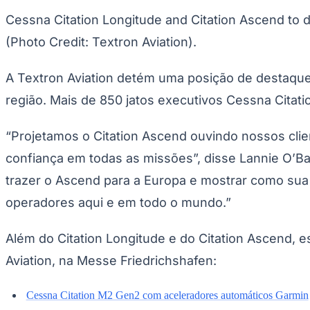
Com 19 portas de carregamento USB padrão e três 
uma porta de carregamento no Citation Ascend. A 
Saiba mais sobre o Citation Ascend em
cessna.co
Sobre a Textron Aviation Inc.
Nós inspiramos a jornada de voar há quase 100 anos
Beechcraft, Cessna, Hawker e Pipistrel para projet
executivos, turboélices e motores a pistão leves e
Aviation possui o portfólio de aviação mais versá
as aeronaves de aviação geral já produzidas globa
versatilidade, além de nossa sólida rede global de
www.txtav.com.
Sobre a Textron Inc.