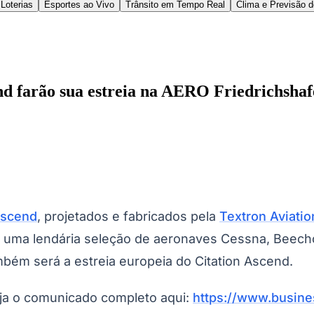
rios, uma rede de Centros de Serviço Autorizados (
Os operadores europeus também se beneficiam do Ce
l a peças genuínas e suporte dedicado ao cliente na
on Aviation ajuda a minimizar o tempo de inativida
scend desde a entrada em serviço até o final de seu
m base no feedback dos clientes para oferecer o m
r de muitos dos luxos encontrados nos modelos mai
roporcionar espaço generoso para as pernas e flexib
s para oferecer eficiência de combustível e maio
ncluindo tecnologia de aceleração automática. O A
a operações autônomas.