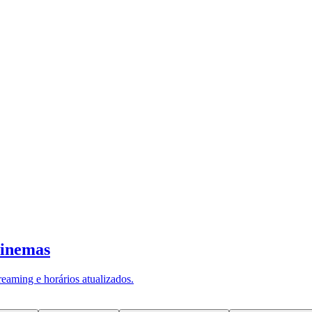
xecutivos Saddle Sport e hélice McCauley
ipantes poderão interagir com representantes das e
 seguintes aeronaves:
-venda globais abrangentes para clientes Cessna e 
n Aviation opera aeronaves. Na Europa, os clientes