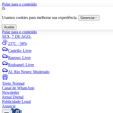
Pular para o conteúdo
Usamos cookies para melhorar sua experiência.
Gerenciar
Aceitar
Pular para o conteúdo
SEX, 7 DE AGO.
23°C
· 58%
Castello
:
Livre
Raposo
:
Livre
Rodoanel
:
Livre
Al. Rio Negro
:
Moderado
Trem:
Normal
Canal de WhatsApp
Newsletter
Jornal Digital
Publicidade Legal
Anuncie