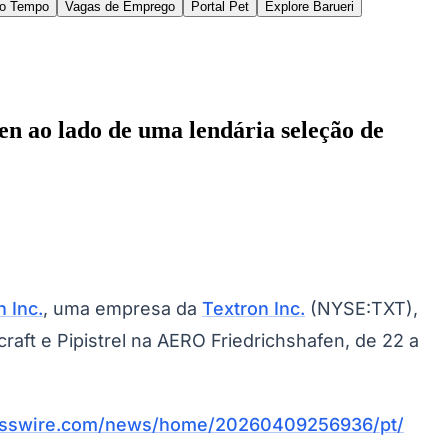
ASFs) e equipes móveis de suporte, garantindo
ntro Europeu de Distribuição de Peças (EUDC) da
 região. Com assistência 24 horas por dia, 7 dias
de e a manter os clientes voando — oferecendo
 ciclo de vida.
áximo em desempenho e conforto. Com recursos
s vendidos Cessna Citation Latitude e Cessna
ilidade aos passageiros. A aeronave oferece
r empuxo, bem como aviônicos Garmin G5000 que
scend também possui uma unidade de alimentação