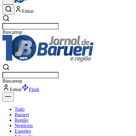
Entrar
Buscar
esportes
Buscar
esportes
Entrar
Flash
Tudo
Barueri
Região
Negócios
Esportes