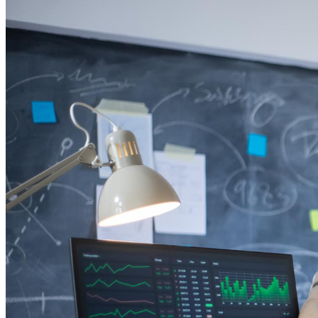
Atlético-MG