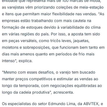
reflete um mercado que segue operando com atenção
redobrada às oscilações do consumo e aos custos da
cadeia produtiva. "Há expectativa de crescimento em
valor, mas o avanço em volume ainda é moderado, o
que mostra que o mercado segue em recuperação
gradual e com forte competição", afirma.
Do lado das empresas, o planejamento para a
temporada começou ainda no ano passado, com ajustes
Goiás
nas coleções e nos níveis de estoque. A estratégia tem
sido apostar em peças versáteis, capazes de atender a
diferentes variações de temperatura ao longo da
estação.
Segundo
Edmundo Lima, diretor-executivo
da
Associação Brasileira do Varejo Têxtil (ABVTEX)
,
entidade que representa mais de 100 marcas de moda,