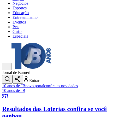
Negócios
Esportes
Educação
Entretenimento
Eventos
Pets
Guias
Especiais
Explore Tudo
Últimas Notícias
Previsão do Tempo
Trânsito e Rotas
Dia a Dia & Lazer
Jornal de Barueri
Transportes
Entrar
Gastronomia
10 anos de JB
novo portal
confira as novidades
Cinema & Shows
10 anos de JB
Jogos
Novo
Para Sua Empresa
Resultados das Loterias
confira se você
Anuncie no Portal
Cadastrar Empresa
ganhou