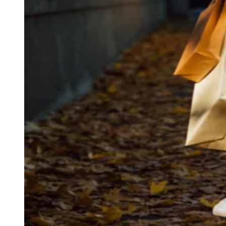
04
/
10
Acompanhar jogos
Newsletter Bom Dia Barueri
Entretenimento Completo
Resultados das Loterias
Esportes ao Vivo
Trânsito em Tempo Real
Clima e Previsão do Tempo
Vagas de Emprego
Portal Pet
Explore Barueri
Guia de Empresas
Publicidade
Anuncie Aqui
Seguir
Geral
3
min de leitura
Moda projeta R$ 63 bi em vendas no
outono/inverno 2026
JB Negócios
22 de abril de 2026 às 19:55