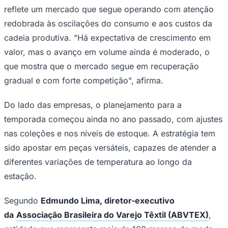
período de 2025, quando foram
comercializadas aproximadamente 1,84
bilhão de peças.
Ceará
Em termos de faturamento, a expectativa é de
crescimento mais expressivo. As vendas devem alcançar
R$ 63,34 bilhões, avanço de 4,2% sobre os R$ 60,79
bilhões registrados na temporada anterior. Os números
indicam um cenário de recuperação gradual do
consumo, ainda marcado por cautela tanto do varejo
quanto dos consumidores.
Para o
economista Marcelo Prado, diretor do IEMI –
Inteligência de Mercado
, o desempenho projetado