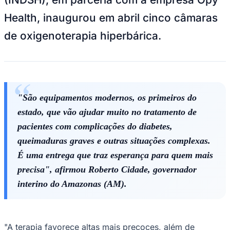
NBA
NFL
Health, inaugurou em abril cinco câmaras
Fórmula 1
UFC
de oxigenoterapia hiperbárica.
Tênis (ATP)
MLB
NHL
Atletismo
Vôlei
NBB
"São equipamentos modernos, os primeiros do
Competições de Futebol
estado, que vão ajudar muito no tratamento de
Brasileirão Série A
pacientes com complicações do diabetes,
Brasileirão Série B
queimaduras graves e outras situações complexas.
Paulistão
Copa do Brasil
É uma entrega que traz esperança para quem mais
Libertadores
Sul-Americana
precisa", afirmou Roberto Cidade, governador
Copa América
interino do Amazonas (AM).
Champions League
Premier League
La Liga
Bundesliga
Mundial 2026
"A terapia favorece altas mais precoces, além de