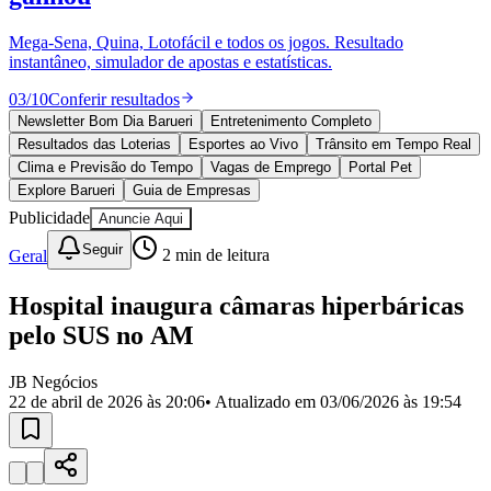
Divulgar Vagas
Novo
Publicidade Legal
Mega-Sena, Quina, Lotofácil e todos os jogos. Resultado
instantâneo, simulador de apostas e estatísticas.
Política
Eleições
03
/
10
Conferir resultados
Esportes
Saúde
Newsletter Bom Dia Barueri
Entretenimento Completo
Segurança
Resultados das Loterias
Esportes ao Vivo
Trânsito em Tempo Real
Cultura
Clima e Previsão do Tempo
Vagas de Emprego
Portal Pet
Meio Ambiente
Explore Barueri
Guia de Empresas
Obras
Publicidade
Anuncie Aqui
Educação
Seguir
Geral
2
min de leitura
Bairros de Barueri
Hospital inaugura câmaras hiperbáricas
Selecione sua região
Para notícias da sua região
pelo SUS no AM
Aldeia
Aldeia da Serra
Aldeia de Barueri
Alphaville
Bairro
Jubran
Belval
Bethaville
Boa
JB Negócios
Vista
Califórnia
Carapicuíba
Centro
Chácaras Marco
Cidades da
22 de abril de 2026 às 20:06
• Atualizado em
03/06/2026 às 19:54
Região
Cotia
Cruz Preta
Engenho Novo
Fazenda
Militar
Itapevi
Jandira
Jardim Audir
Jardim Belval
Jardim
Califórnia
Jardim dos Altos
Jardim dos Camargos
Jardim
Esperança
Jardim Graziela
Jardim Iracema
Jardim Itaquiti
Jardim