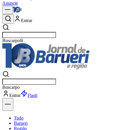
Anuncie
Entrar
Buscar
notícias
Buscar
notíci
Entrar
Explorar
Tudo
Barueri
Região