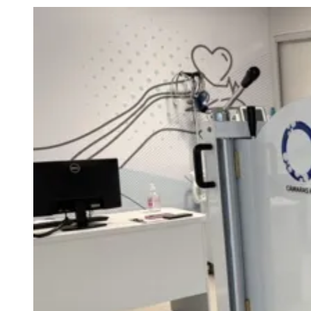
Julio
Jardim Líbano
Jardim Maria Cristina
Jardim Maria Helena
Jardim
Mutinga
Jardim Paraíso
Jardim Paulista
Jardim Reginalice
Jardim São
Luís
Jardim São Pedro
Jardim São Silvestre
Jardim Silveira
Jardim
Tupã
Jardim Tupanci
Mutinga
Nova Aldeinha
Osasco
Parque dos
Camargos
Parque Imperial
Parque Santa Luzia
Parque Viana
Pirapora
do Bom Jesus
Recanto Phrynéa
Santana de
Parnaíba
Silveira
Tamboré
Vale do Sol
Vila Barros
Vila Boa Vista
Vila
do Conde
Vila Engenho Novo
Vila Márcia
Vila Nossa Sra. da
Escada
Vila Porto
Votupoca
Para Sua Empresa
Anuncie no Portal
Guia de Empresas
Divulgar Vagas
Novo
Publicidade Legal
Negócios Regionais
Turismo
Segurança Regional
Hospitais Estaduais
Parques & Represas
Cidades da Região
Santana de Parnaíba
Osasco
Carapicuíba
Jandira
Itapevi
Cotia
Pirapora
do Bom Jesus
Araçariguama
Cajamar
Caieiras
Franco da