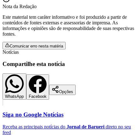
Nota da Redação
Este material tem caráter informativo e foi produzido a partir de
conteúdos de fontes externas e assessorias de imprensa. As
informações e opiniões são de responsabilidade de suas respectivas
fontes.
Comunicar erro nesta matéria
Notícias
Palmeiras
Compartilhe esta notícia
Opções
WhatsApp
Facebook
Siga no
Google Notícias
Receba as principais notícias do
Jornal de Barueri
direto no seu
feed