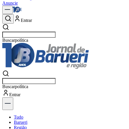
Anuncie
Entrar
Buscar
notícias em Baru
Buscar
notícias em Baru
Entrar
Explorar
Tudo
Barueri
Região