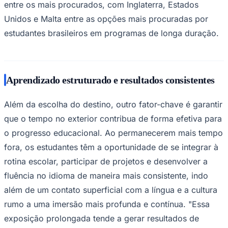
mudar de direção. Nesse cenário, programas de longa
duração podem combinar aprendizado estruturado com
exposição internacional, apoiando tanto o
desenvolvimento pessoal quanto acadêmico.
Para os estudantes, o principal atrativo dos programas
Palmeiras
mais longos está frequentemente ligado ao desejo por
uma experiência mais imersiva. "Eu sempre quis ter a
experiência de morar fora por um tempo, não apenas
visitar, mas realmente ter uma rotina, estudar, conhecer
novas pessoas e melhorar meu inglês. Então, na minha
opinião, um intercâmbio mais longo parecia a melhor
opção", relata Kendra Saraiva, do estado do Acre,
atualmente estudando na EF (Education First) Oxford.
De acordo com a EF, destinos de língua inglesa estão
entre os mais procurados, com Inglaterra, Estados