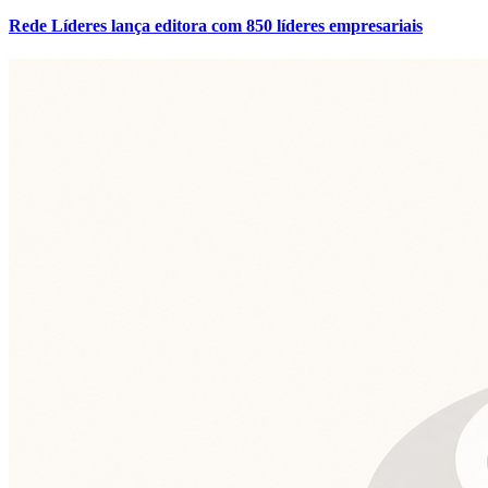
noticias corporativas
Cranberries conquistam a culinária mundial
Ler matéria
noticias corporativas
Curso gratuito ensina a fazer gestão de carteira B2B
Ler matéria
Em Alta
Atlético-MG
1