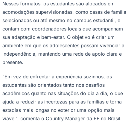
podem promover não apenas o aprendizado do idioma,
mas também uma integração cultural mais sólida e o
desenvolvimento da autoconfiança.
Segurança segue como a principal preocupação das
famílias
Embora o interesse por experiências internacionais
venha sendo observado, a segurança continua sendo
uma preocupação central para os pais brasileiros. Nesse
contexto, programas mais estruturados e de longa
duração tendem a ganhar espaço, especialmente por
oferecerem suporte contínuo ao longo de toda a
Flamengo
experiência.
Nesses formatos, os estudantes são alocados em