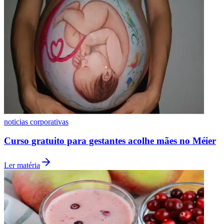
Ver mais
Grêmio
noticias corporativas
Macke completa 17 anos e avança com nova onda
de funding
Ler matéria