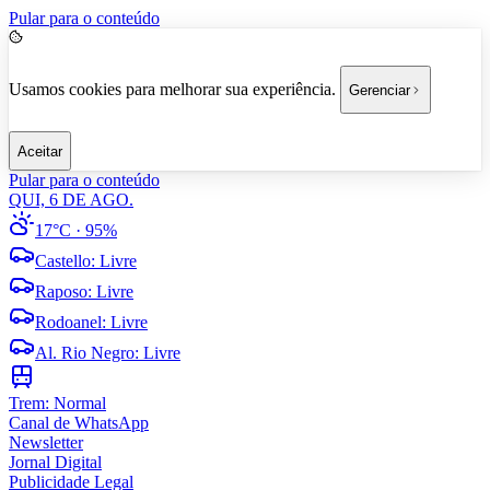
Pular para o conteúdo
Usamos cookies para melhorar sua experiência.
Gerenciar
Aceitar
Pular para o conteúdo
QUI, 6 DE AGO.
17°C
· 95%
Castello
:
Livre
Raposo
:
Livre
Rodoanel
:
Livre
Al. Rio Negro
:
Livre
Trem:
Normal
Canal de WhatsApp
Newsletter
Jornal Digital
Publicidade Legal