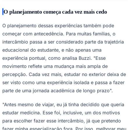
acomodações supervisionadas, como casas de família
selecionadas ou até mesmo no campus estudantil, e
contam com coordenadores locais que acompanham
sua adaptação e bem-estar. O objetivo é criar um
ambiente em que os adolescentes possam vivenciar a
independência, mantendo uma rede de apoio clara e
presente.
"Em vez de enfrentar a experiência sozinhos, os
estudantes são orientados tanto nos desafios
acadêmicos quanto nas situações do dia a dia, o que
ajuda a reduzir as incertezas para as famílias e torna
estadias mais longas no exterior uma opção mais
viável", comenta o Country Manager da EF no Brasil.