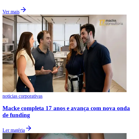
Comunicar erro nesta matéria
Notícias
Compartilhe esta notícia
Botafogo
Opções
WhatsApp
Facebook
Siga no
Google Notícias
Receba as principais notícias do
Jornal de Barueri
direto no seu
feed
Seguir
Leia Também