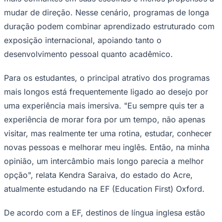
incluindo opções como semestres
acadêmicos e anos letivos completos.
Corinthians
"Muitos estudantes estão repensando o momento de
tomar sua primeira decisão acadêmica. Em vez de se
comprometerem imediatamente, alguns consideram a
possibilidade de passar um semestre ou um ano no
exterior para ganhar mais clareza sobre seus interesses
e caminhos futuros", afirma Denis Buzzi, Country
Manager da EF no Brasil.
Essa abordagem pode contribuir para decisões mais
informadas, já que alguns estudantes relatam retornar
mais confiantes em suas escolhas e menos propensos a