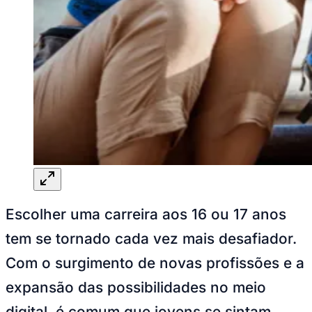
Rocha
Francisco Morato
Taboão da Serra
Embu das Artes
São Roque
Para Sua Empresa
Anuncie Regional
Guia de Empresas
Vagas na Região
Novo
Hub de Negócios
Guia Comercial
Selo Verificado
Portal Educacional
Agenda de Vestibulares
Vagas de Emprego
Concursos
Panorama Econômico
Panorama Econômico
Para Sua Empresa
Anuncie no Portal
Verificar Empresa
Novo
Anunciar Vagas
Novo
Publicidade Legal