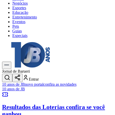
Negócios
Esportes
Educação
Entretenimento
Eventos
Pets
Guias
Especiais
Explore Tudo
Últimas Notícias
Previsão do Tempo
Trânsito e Rotas
Dia a Dia & Lazer
Jornal de Barueri
Transportes
Entrar
Gastronomia
Cinema & Shows
Jogos
Novo
Para Sua Empresa
Anuncie no Portal
Cadastrar Empresa