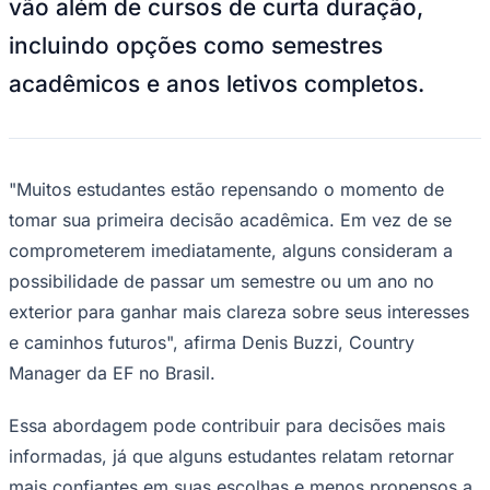
pressionados a definir seu futuro antes de
Times - Ir direto
compreender plenamente seus interesses.
Nesse contexto, a EF, empresa
internacional de educação que oferece
programas de estudos no estrangeiro,
aprendizagem de línguas, intercâmbio
cultural e programas acadêmicos em todo
o mundo, observa um aumento no
interesse por experiências internacionais
de longa duração entre estudantes
brasileiros. Segundo a empresa, cresce a
procura por programas no exterior que
vão além de cursos de curta duração,