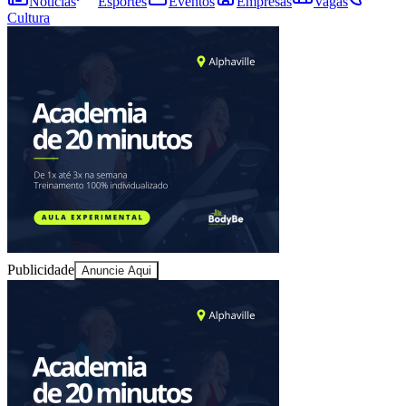
Ceará
Bom Dia Barueri
As notícias mais importantes de Barueri resumidas em 3 minutos,
todo dia de manhã no seu e-mail.
Assinar grátis
Explore Barueri
Notícias
Esportes
Eventos
Empresas
Vagas