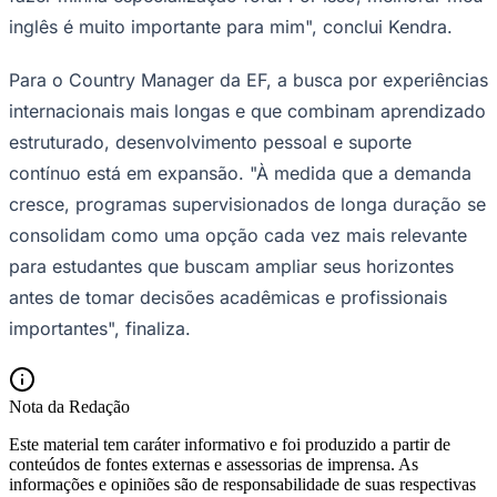
Fluminense
O planejamento começa cada vez mais cedo
O planejamento dessas experiências também pode
começar com antecedência. Para muitas famílias, o
intercâmbio passa a ser considerado parte da trajetória
educacional do estudante, e não apenas uma
experiência pontual, como analisa Buzzi. "Esse
movimento reflete uma mudança mais ampla de
percepção. Cada vez mais, estudar no exterior deixa de
ser visto como uma experiência isolada e passa a fazer
parte de uma jornada acadêmica de longo prazo".
"Antes mesmo de viajar, eu já tinha decidido que queria
estudar medicina. Esse foi, inclusive, um dos motivos
para escolher fazer esse intercâmbio, já que pretendo
fazer minha especialização fora. Por isso, melhorar meu