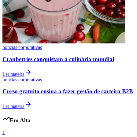
noticias corporativas
Curso gratuito para gestantes acolhe mães no Méier
Internacional
Ler matéria