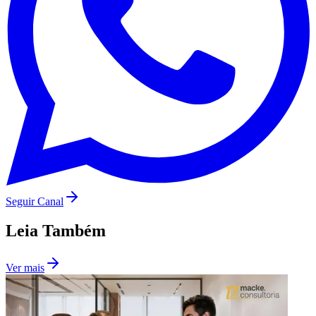
Seguir Canal
Santos
Leia Também
Ver mais