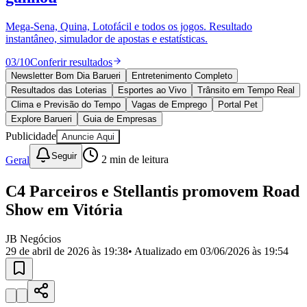
Divulgar Vagas
Novo
Publicidade Legal
Mega-Sena, Quina, Lotofácil e todos os jogos. Resultado
instantâneo, simulador de apostas e estatísticas.
Política
Eleições
03
/
10
Conferir resultados
Esportes
Saúde
Newsletter Bom Dia Barueri
Entretenimento Completo
Segurança
Resultados das Loterias
Esportes ao Vivo
Trânsito em Tempo Real
Cultura
Clima e Previsão do Tempo
Vagas de Emprego
Portal Pet
Meio Ambiente
Explore Barueri
Guia de Empresas
Obras
Publicidade
Anuncie Aqui
Educação
Seguir
Geral
2
min de leitura
Bairros de Barueri
C4 Parceiros e Stellantis promovem Road
Selecione sua região
Para notícias da sua região
Show em Vitória
Aldeia
Aldeia da Serra
Aldeia de Barueri
Alphaville
Bairro
Jubran
Belval
Bethaville
Boa
JB Negócios
Vista
Califórnia
Carapicuíba
Centro
Chácaras Marco
Cidades da
29 de abril de 2026 às 19:38
• Atualizado em
03/06/2026 às 19:54
Região
Cotia
Cruz Preta
Engenho Novo
Fazenda
Militar
Itapevi
Jandira
Jardim Audir
Jardim Belval
Jardim
Califórnia
Jardim dos Altos
Jardim dos Camargos
Jardim
Esperança
Jardim Graziela
Jardim Iracema
Jardim Itaquiti
Jardim