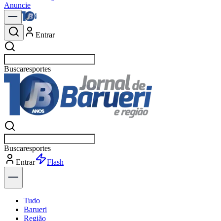
Anuncie
Entrar
Buscar
políti
Buscar
políti
Entrar
Explorar
Tudo
Barueri
Região