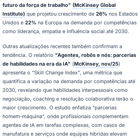
julgamento humano, criatividade e
interação social. O texto destaca que
habilidades como comunicação
persuasiva, resolução de conflitos e
empatia não só resistem à substituição por
máquinas, mas se tornam multiplicadoras
de produtividade em equipes híbridas, com
Goiás
exemplos de setores como finanças e
manufatura.
Essa tendência se consolida desde 2018, conforme o
relatório
"Mudança de competências: automação e o