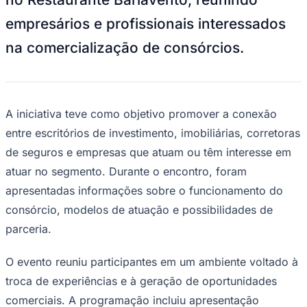
NBA
NFL
empresários e profissionais interessados
Fórmula 1
UFC
na comercialização de consórcios.
Tênis (ATP)
MLB
NHL
Atletismo
Vôlei
A iniciativa teve como objetivo promover a conexão
NBB
entre escritórios de investimento, imobiliárias, corretoras
Competições de Futebol
de seguros e empresas que atuam ou têm interesse em
Brasileirão Série A
atuar no segmento. Durante o encontro, foram
Brasileirão Série B
Paulistão
apresentadas informações sobre o funcionamento do
Copa do Brasil
consórcio, modelos de atuação e possibilidades de
Libertadores
Sul-Americana
parceria.
Copa América
Champions League
O evento reuniu participantes em um ambiente voltado à
Premier League
La Liga
troca de experiências e à geração de oportunidades
Bundesliga
Mundial 2026
comerciais. A programação incluiu apresentação