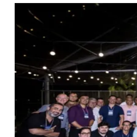
Julio
Jardim Líbano
Jardim Maria Cristina
Jardim Maria Helena
Jardim
Mutinga
Jardim Paraíso
Jardim Paulista
Jardim Reginalice
Jardim São
Luís
Jardim São Pedro
Jardim São Silvestre
Jardim Silveira
Jardim
Tupã
Jardim Tupanci
Mutinga
Nova Aldeinha
Osasco
Parque dos
Camargos
Parque Imperial
Parque Santa Luzia
Parque Viana
Pirapora
do Bom Jesus
Recanto Phrynéa
Santana de
Parnaíba
Silveira
Tamboré
Vale do Sol
Vila Barros
Vila Boa Vista
Vila
do Conde
Vila Engenho Novo
Vila Márcia
Vila Nossa Sra. da
Escada
Vila Porto
Votupoca
Para Sua Empresa
Anuncie no Portal
Guia de Empresas
Divulgar Vagas
Novo
Publicidade Legal
Negócios Regionais
Turismo
Segurança Regional
Hospitais Estaduais
Parques & Represas
Cidades da Região
Santana de Parnaíba
Osasco
Carapicuíba
Jandira
Itapevi
Cotia
Pirapora
do Bom Jesus
Araçariguama
Cajamar
Caieiras
Franco da