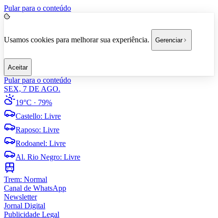
Pular para o conteúdo
Usamos cookies para melhorar sua experiência.
Gerenciar
Aceitar
Pular para o conteúdo
SEX, 7 DE AGO.
19°C
· 79%
Castello
:
Livre
Raposo
:
Livre
Rodoanel
:
Livre
Al. Rio Negro
:
Livre
Trem:
Normal
Canal de WhatsApp
Newsletter
Jornal Digital
Publicidade Legal