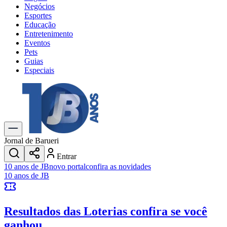
Negócios
Esportes
Educação
Entretenimento
Eventos
Pets
Guias
Especiais
Explore Tudo
Últimas Notícias
Previsão do Tempo
Trânsito e Rotas
Dia a Dia & Lazer
Jornal de Barueri
Transportes
Entrar
Gastronomia
10 anos de JB
novo portal
confira as novidades
Cinema & Shows
10 anos de JB
Jogos
Novo
Para Sua Empresa
Resultados das Loterias
confira se você
Anuncie no Portal
Cadastrar Empresa
ganhou