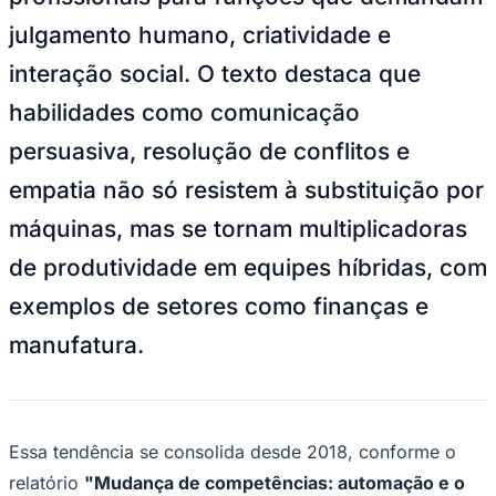
Ceará
O artigo
"Human skills will matter more
than ever in the age of AI"
(
McKinsey,
jan/26
) analisa como a IA generativa
automatiza tarefas rotineiras, liberando
profissionais para funções que demandam