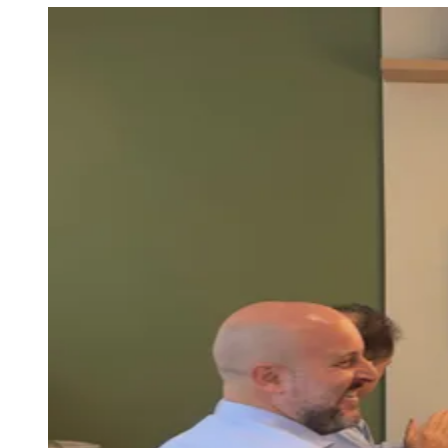
Sport
Paulistão, Brasileirão, Champions League e mais. Placar em tempo
real, classificação e notícias esportivas.
04
/
10
Acompanhar jogos
Newsletter Bom Dia Barueri
Entretenimento Completo
Resultados das Loterias
Esportes ao Vivo
Trânsito em Tempo Real
Clima e Previsão do Tempo
Vagas de Emprego
Portal Pet
Explore Barueri
Guia de Empresas
Publicidade
Anuncie Aqui
Seguir
Geral
2
min de leitura
Era da IA eleva demanda por soft skills
sociais e emocionais
JB Negócios
29 de abril de 2026 às 19:27