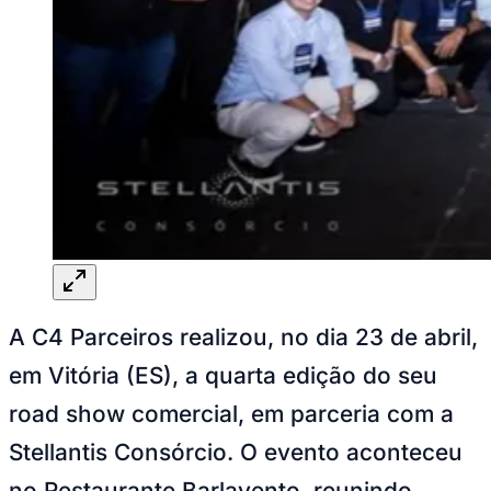
Rocha
Francisco Morato
Taboão da Serra
Embu das Artes
São Roque
Para Sua Empresa
Anuncie Regional
Guia de Empresas
Vagas na Região
Novo
Hub de Negócios
Guia Comercial
Selo Verificado
Portal Educacional
Agenda de Vestibulares
Vagas de Emprego
Concursos
Panorama Econômico
Panorama Econômico
A C4 Parceiros realizou, no dia 23 de abril,
Para Sua Empresa
em Vitória (ES), a quarta edição do seu
Anuncie no Portal
road show comercial, em parceria com a
Verificar Empresa
Novo
Anunciar Vagas
Novo
Stellantis Consórcio. O evento aconteceu
Publicidade Legal
no Restaurante Barlavento, reunindo