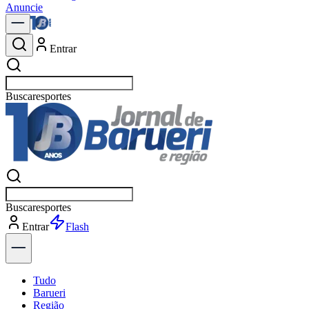
Anuncie
Entrar
Buscar
política
Buscar
política
Entrar
Explorar
Tudo
Barueri
Região