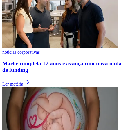
Botafogo
noticias corporativas
Macke completa 17 anos e avança com nova onda
de funding
Ler matéria