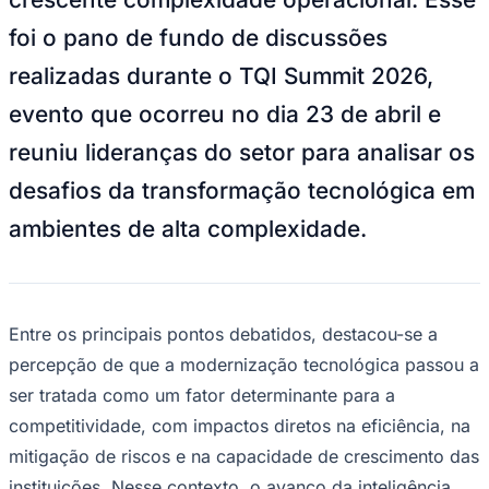
NBA
NFL
foi o pano de fundo de discussões
Fórmula 1
UFC
realizadas durante o TQI Summit 2026,
Tênis (ATP)
MLB
evento que ocorreu no dia 23 de abril e
NHL
Atletismo
reuniu lideranças do setor para analisar os
Vôlei
NBB
desafios da transformação tecnológica em
Competições de Futebol
ambientes de alta complexidade.
Brasileirão Série A
Brasileirão Série B
Paulistão
Copa do Brasil
Entre os principais pontos debatidos, destacou-se a
Libertadores
Sul-Americana
percepção de que a modernização tecnológica passou a
Copa América
ser tratada como um fator determinante para a
Champions League
Premier League
competitividade, com impactos diretos na eficiência, na
La Liga
mitigação de riscos e na capacidade de crescimento das
Bundesliga
Mundial 2026
instituições. Nesse contexto, o avanço da inteligência