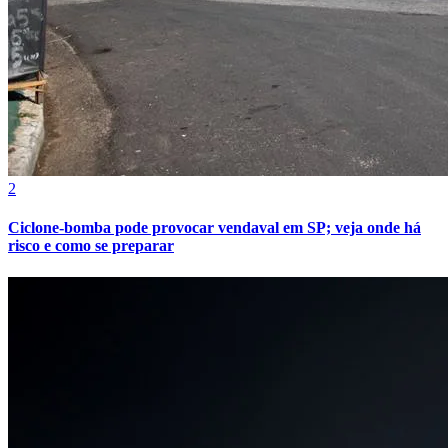
2
Ciclone-bomba pode provocar vendaval em SP; veja onde há
risco e como se preparar