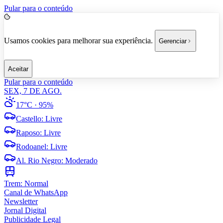
Pular para o conteúdo
Usamos cookies para melhorar sua experiência.
Gerenciar
Aceitar
Pular para o conteúdo
SEX, 7 DE AGO.
17°C
· 95%
Castello
:
Livre
Raposo
:
Livre
Rodoanel
:
Livre
Al. Rio Negro
:
Moderado
Trem:
Normal
Canal de WhatsApp
Newsletter
Jornal Digital
Publicidade Legal