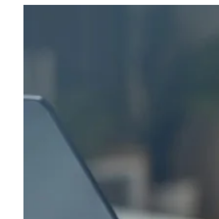
Julio
Jardim Líbano
Jardim Maria Cristina
Jardim Maria Helena
Jardim
Mutinga
Jardim Paraíso
Jardim Paulista
Jardim Reginalice
Jardim São
Luís
Jardim São Pedro
Jardim São Silvestre
Jardim Silveira
Jardim
Tupã
Jardim Tupanci
Mutinga
Nova Aldeinha
Osasco
Parque dos
Camargos
Parque Imperial
Parque Santa Luzia
Parque Viana
Pirapora
do Bom Jesus
Recanto Phrynéa
Santana de
Parnaíba
Silveira
Tamboré
Vale do Sol
Vila Barros
Vila Boa Vista
Vila
do Conde
Vila Engenho Novo
Vila Márcia
Vila Nossa Sra. da
Escada
Vila Porto
Votupoca
Para Sua Empresa
Anuncie no Portal
Guia de Empresas
Divulgar Vagas
Novo
Publicidade Legal
Negócios Regionais
Turismo
Segurança Regional
Hospitais Estaduais
Parques & Represas
Cidades da Região
Santana de Parnaíba
Osasco
Carapicuíba
Jandira
Itapevi
Cotia
Pirapora
do Bom Jesus
Araçariguama
Cajamar
Caieiras
Franco da