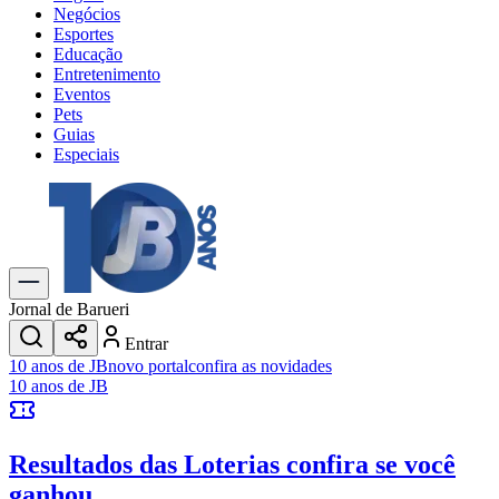
Negócios
Esportes
Educação
Entretenimento
Eventos
Pets
Guias
Especiais
Explore Tudo
Últimas Notícias
Previsão do Tempo
Trânsito e Rotas
Dia a Dia & Lazer
Jornal de Barueri
Transportes
Entrar
Gastronomia
10 anos de JB
novo portal
confira as novidades
Cinema & Shows
10 anos de JB
Jogos
Novo
Para Sua Empresa
Resultados das Loterias
confira se você
Anuncie no Portal
Cadastrar Empresa
ganhou