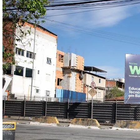
Atlético-MG