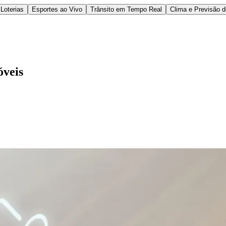
Loterias
Esportes ao Vivo
Trânsito em Tempo Real
Clima e Previsão 
óveis
l
Bethaville
Boa Vista
Califórnia
Carapicuíba
Centro
Chácaras Marco
Cida
im dos Altos
Jardim dos Camargos
Jardim Esperança
Jardim Graziela
Jard
lista
Jardim Reginalice
Jardim São Luís
Jardim São Pedro
Jardim São Sil
uzia
Parque Viana
Pirapora do Bom Jesus
Recanto Phrynéa
Santana de P
 Porto
Votupoca