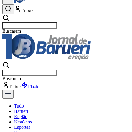
Entrar
Buscar
esportes
Buscar
esportes
Entrar
Flash
Tudo
Barueri
Região
Negócios
Esportes