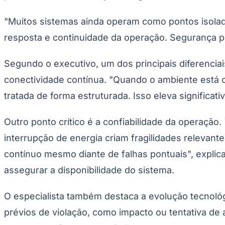
Copa do Brasil
Libertadores
"Muitos sistemas ainda operam como pontos isolado
Sul-Americana
Copa América
resposta e continuidade da operação. Segurança 
Champions League
Premier League
La Liga
Segundo o executivo, um dos principais diferencia
Bundesliga
Mundial 2026
conectividade contínua. "Quando o ambiente está c
tratada de forma estruturada. Isso eleva significat
Times - Ir direto
Outro ponto crítico é a confiabilidade da operaç
interrupção de energia criam fragilidades relevan
contínuo mesmo diante de falhas pontuais", explic
assegurar a disponibilidade do sistema.
O especialista também destaca a evolução tecnológ
prévios de violação, como impacto ou tentativa d