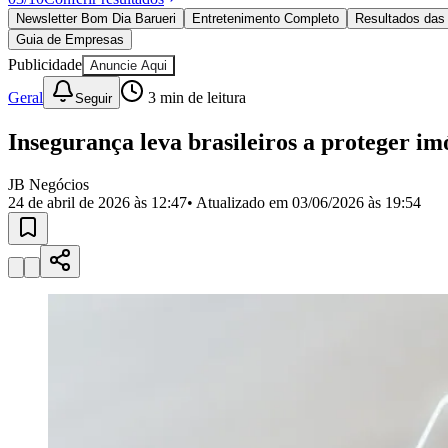
Política
Newsletter Bom Dia Barueri
Entretenimento Completo
Resultados das 
Eleições
Guia de Empresas
Esportes
Saúde
Publicidade
Anuncie Aqui
Segurança
Geral
3
min de leitura
Seguir
Cultura
Meio Ambiente
Obras
Insegurança leva brasileiros a proteger im
Educação
JB Negócios
Bairros de Barueri
24 de abril de 2026 às 12:47
• Atualizado em
03/06/2026 às 19:54
Selecione sua região
Para notícias da sua região
Aldeia
Aldeia da Serra
Aldeia de Barueri
Alphaville
Bairro Jubran
Belva
Militar
Itapevi
Jandira
Jardim Audir
Jardim Belval
Jardim Califórnia
Jard
Cristina
Jardim Maria Helena
Jardim Mutinga
Jardim Paraíso
Jardim Pau
Aldeinha
Osasco
Parque dos Camargos
Parque Imperial
Parque Santa L
Conde
Vila Engenho Novo
Vila Márcia
Vila Nossa Sra. da Escada
Vila
Para Sua Empresa
Anuncie no Portal
Guia de Empresas
Divulgar Vagas
Novo