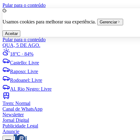
Pular para o conteúdo
Usamos cookies para melhorar sua experiência.
Gerenciar
Aceitar
Pular para o conteúdo
QUA, 5 DE AGO.
18°C
· 84%
Castello
:
Livre
Raposo
:
Livre
Rodoanel
:
Livre
Al. Rio Negro
:
Livre
Trem:
Normal
Canal de WhatsApp
Newsletter
Jornal Digital
Publicidade Legal
Anuncie