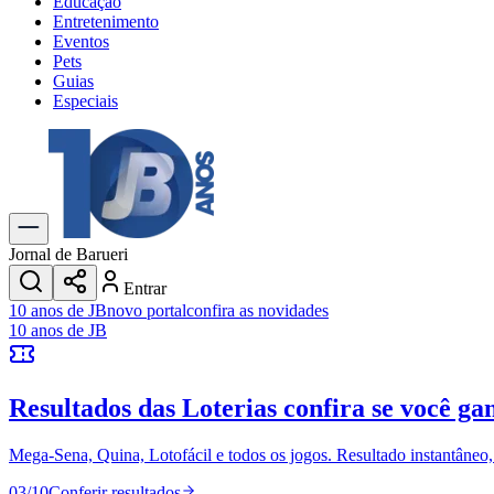
Educação
Entretenimento
Eventos
Pets
Guias
Especiais
Explore Tudo
Últimas Notícias
Previsão do Tempo
Trânsito e Rotas
Dia a Dia & Lazer
Jornal de Barueri
Transportes
Entrar
Gastronomia
10 anos de JB
novo portal
confira as novidades
Cinema & Shows
10 anos de JB
Jogos
Novo
Para Sua Empresa
Resultados das Loterias
confira se você ga
Anuncie no Portal
Cadastrar Empresa
Divulgar Vagas
Novo
Mega-Sena, Quina, Lotofácil e todos os jogos. Resultado instantâneo, s
Publicidade Legal
03
/
10
Conferir resultados