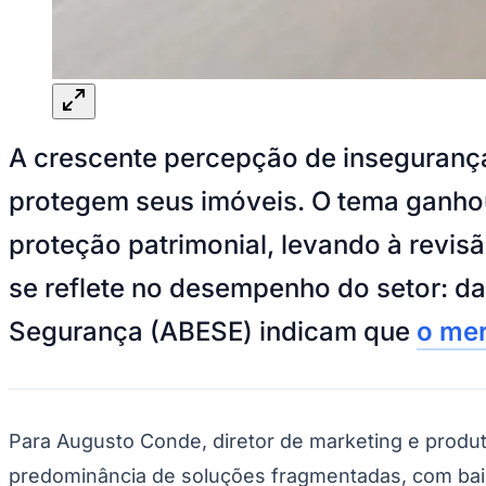
Panorama Econômico
Para Sua Empresa
Anuncie no Portal
Verificar Empresa
Novo
Anunciar Vagas
Novo
A crescente percepção de insegurança
Publicidade Legal
NBA
protegem seus imóveis. O tema ganhou
NFL
Fórmula 1
proteção patrimonial, levando à revi
UFC
Tênis (ATP)
se reflete no desempenho do setor: d
MLB
NHL
Segurança (ABESE) indicam que
o me
Atletismo
Vôlei
NBB
Competições de Futebol
Para Augusto Conde, diretor de marketing e produt
Brasileirão Série A
Brasileirão Série B
predominância de soluções fragmentadas, com baix
Paulistão