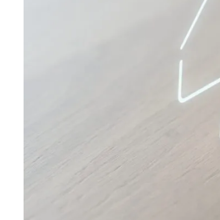
Publicidade Legal
Negócios Regionais
Turismo
Segurança Regional
Hospitais Estaduais
Parques & Represas
Cidades da Região
Santana de Parnaíba
Osasco
Carapicuíba
Jandira
Itapevi
Cotia
Pirapora 
Para Sua Empresa
Anuncie Regional
Guia de Empresas
Vagas na Região
Novo
Hub de Negócios
Guia Comercial
Selo Verificado
Portal Educacional
Agenda de Vestibulares
Vagas de Emprego
Concursos
Panorama Econômico