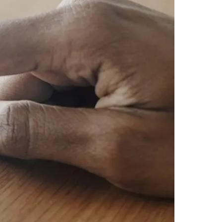
Morato
Taboão da Serra
Embu das Artes
São Roque