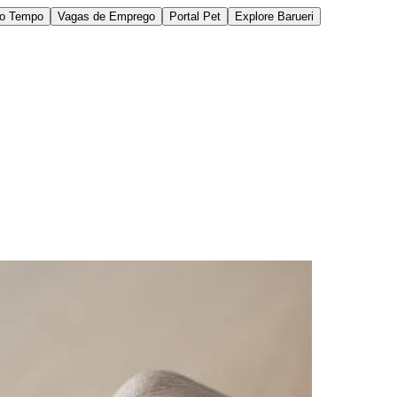
do Tempo
Vagas de Emprego
Portal Pet
Explore Barueri
des da Região
Cotia
Cruz Preta
Engenho Novo
Fazenda
im Iracema
Jardim Itaquiti
Jardim Julio
Jardim Líbano
Jardim Maria
vestre
Jardim Silveira
Jardim Tupã
Jardim Tupanci
Mutinga
Nova
arnaíba
Silveira
Tamboré
Vale do Sol
Vila Barros
Vila Boa Vista
Vila do